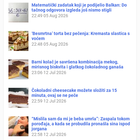
Matematički zadatak koji je podijelio Balkan: Do
tačnog odgovora izgleda još nismo stigli
22:49
05 Aug 2026
‘Besmrtna’ torta bez pečenja: Kremasta slastica s
voćem
22:48
05 Aug 2026
Barni kolač je savršena kombinacija mekog,
mirisnog biskvita i glatkog čokoladnog ganaša
23:06
12 Jul 2026
Čokoladni cheesecake možete složiti za 15
minuta, ovaj se ne peče
22:59
12 Jul 2026
“Mislila sam da mi je beba umrla”: Zaspala tokom
porođaja, a kada se probudila pronašla sina ispod
jorgana
22:58
12 Jul 2026