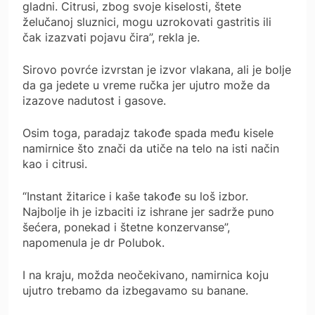
gladni. Citrusi, zbog svoje kiselosti, štete
želučanoj sluznici, mogu uzrokovati gastritis ili
čak izazvati pojavu čira”, rekla je.
Sirovo povrće izvrstan je izvor vlakana, ali je bolje
da ga jedete u vreme ručka jer ujutro može da
izazove nadutost i gasove.
Osim toga, paradajz takođe spada među kisele
namirnice što znači da utiče na telo na isti način
kao i citrusi.
“Instant žitarice i kaše takođe su loš izbor.
Najbolje ih je izbaciti iz ishrane jer sadrže puno
šećera, ponekad i štetne konzervanse”,
napomenula je dr Polubok.
I na kraju, možda neočekivano, namirnica koju
ujutro trebamo da izbegavamo su banane.