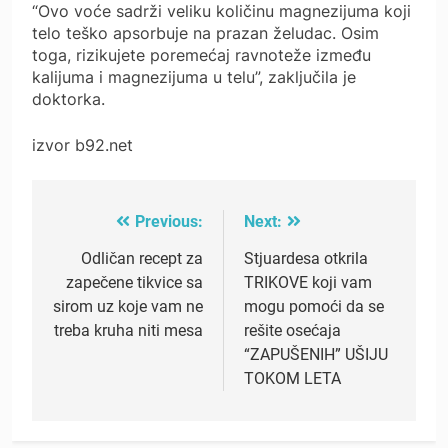
“Ovo voće sadrži veliku količinu magnezijuma koji
telo teško apsorbuje na prazan želudac. Osim
toga, rizikujete poremećaj ravnoteže između
kalijuma i magnezijuma u telu”, zaključila je
doktorka.
izvor b92.net
Previous:
Next:
Post
navigation
Odličan recept za
Stjuardesa otkrila
zapečene tikvice sa
TRIKOVE koji vam
sirom uz koje vam ne
mogu pomoći da se
treba kruha niti mesa
rešite osećaja
“ZAPUŠENIH” UŠIJU
TOKOM LETA