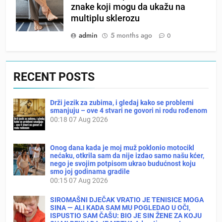
znake koji mogu da ukažu na
multiplu sklerozu
admin
5 months ago
0
RECENT POSTS
Drži jezik za zubima, i gledaj kako se problemi
smanjuju – ove 4 stvari ne govori ni rodu rođenom
00:18
07 Aug 2026
Onog dana kada je moj muž poklonio motocikl
nećaku, otkrila sam da nije izdao samo našu kćer,
nego je svojim potpisom ukrao budućnost koju
smo joj godinama gradile
00:15
07 Aug 2026
SIROMAŠNI DJEČAK VRATIO JE TENISICE MOGA
SINA — ALI KADA SAM MU POGLEDAO U OČI,
ISPUSTIO SAM ČAŠU: BIO JE SIN ŽENE ZA KOJU