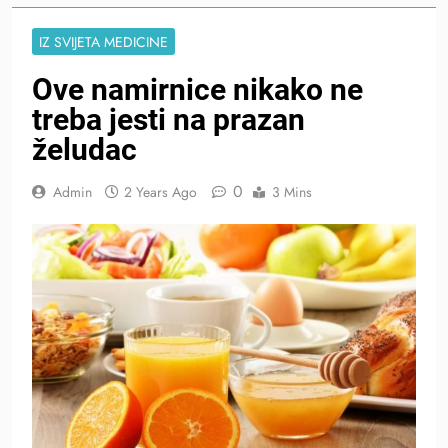
IZ SVIJETA MEDICINE
Ove namirnice nikako ne
treba jesti na prazan
želudac
0
Admin
2 Years Ago
3 Mins