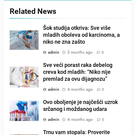
Related News
Šok studija otkriva: Sve više
mladih oboleva od karcinoma, a
niko ne zna zašto
admin
3 months ago
0
Sve veći porast raka debelog
creva kod mladih: “Niko nije
premlad za ovu dijagnozu”
admin
4 months ago
0
Ovo oboljenje je najčešći uzrok
srčanog i moždanog udara
admin
4 months ago
0
Trnu vam stopala: Proverite