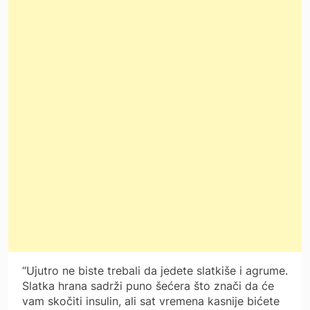
“Ujutro ne biste trebali da jedete slatkiše i agrume.
Slatka hrana sadrži puno šećera što znači da će
vam skočiti insulin, ali sat vremena kasnije bićete