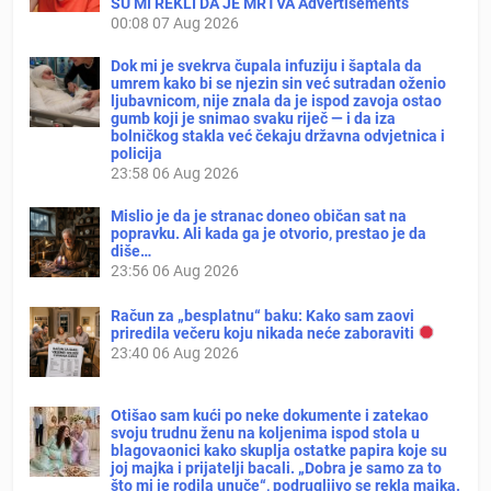
SU MI REKLI DA JE MRTVA Advertisements
00:08
07 Aug 2026
Dok mi je svekrva čupala infuziju i šaptala da
umrem kako bi se njezin sin već sutradan oženio
ljubavnicom, nije znala da je ispod zavoja ostao
gumb koji je snimao svaku riječ — i da iza
bolničkog stakla već čekaju državna odvjetnica i
policija
23:58
06 Aug 2026
Mislio je da je stranac doneo običan sat na
popravku. Ali kada ga je otvorio, prestao je da
diše…
23:56
06 Aug 2026
Račun za „besplatnu“ baku: Kako sam zaovi
priredila večeru koju nikada neće zaboraviti
23:40
06 Aug 2026
Otišao sam kući po neke dokumente i zatekao
svoju trudnu ženu na koljenima ispod stola u
blagovaonici kako skuplja ostatke papira koje su
joj majka i prijatelji bacali. „Dobra je samo za to
što mi je rodila unuče“, podrugljivo se rekla majka.