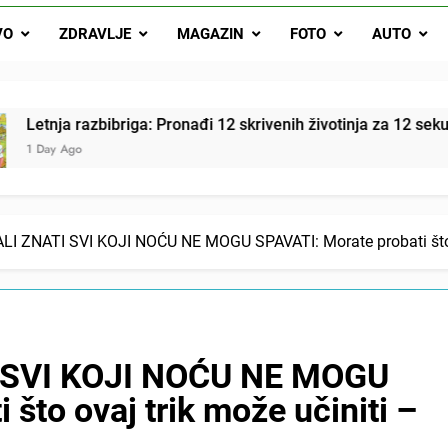
Letnja razbibriga: Pron
VO
ZDRAVLJE
MAGAZIN
FOTO
AUTO
Najjedn
Matematički zadatak koji je podijelio Balkan: Do t
ga: Pronađi 12 skrivenih životinja za 12 sekundi
I ZNATI SVI KOJI NOĆU NE MOGU SPAVATI: Morate probati što ov
 SVI KOJI NOĆU NE MOGU
što ovaj trik može učiniti –