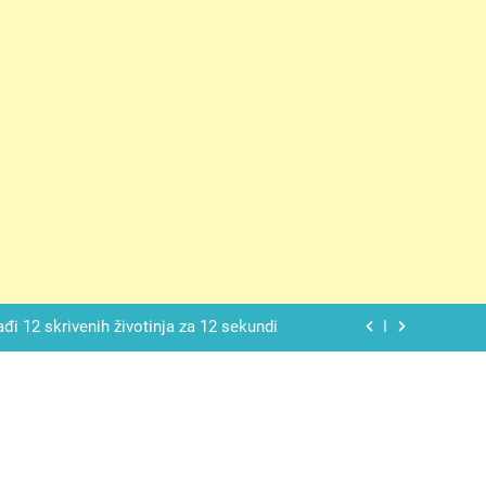
ačnog odgovora izgleda još nismo stigli
 mekan, ovaj kolač će se dopasti svima
ađi 12 skrivenih životinja za 12 sekundi
ostavniji recept za finu pitu od jogurta
ačnog odgovora izgleda još nismo stigli
 mekan, ovaj kolač će se dopasti svima