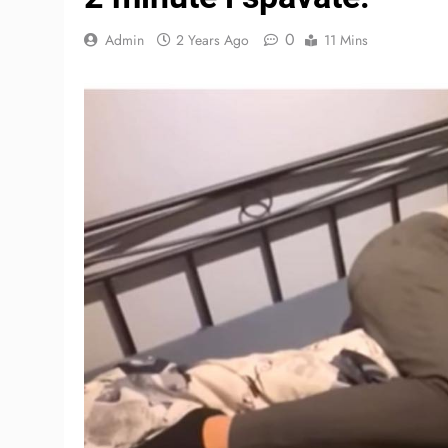
0
Admin
2 Years Ago
11 Mins