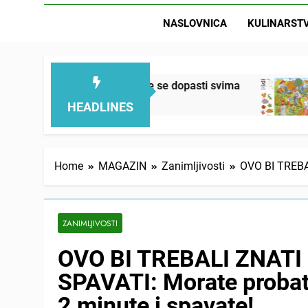
NASLOVNICA
KULINARST
ovaj kolač će se dopasti svima
Letnja razbibri
1 Day Ago
HEADLINES
Home
MAGAZIN
Zanimljivosti
OVO BI TREBAL
ZANIMLJIVOSTI
OVO BI TREBALI ZNATI
SPAVATI: Morate probati 
2 minute i spavate!