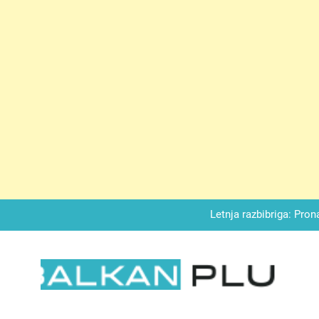
Matematički zadatak koji je podijelio Balkan: Do t
Miks griza i jabuka – Sočan, nežan,
Letnja razbibriga: Pron
Najjedn
Matematički zadatak koji je podijelio Balkan: Do t
LKAN PLUS
Miks griza i jabuka – Sočan, nežan,