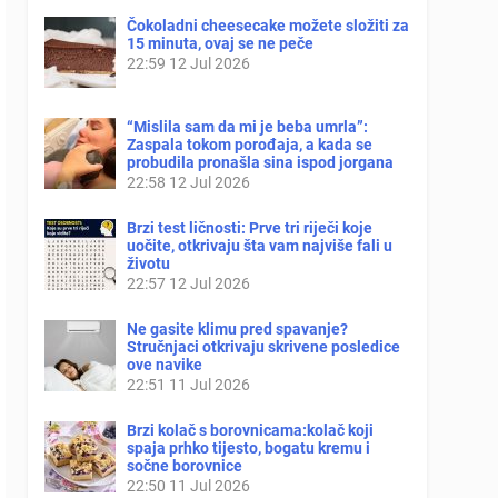
Čokoladni cheesecake možete složiti za
15 minuta, ovaj se ne peče
22:59
12 Jul 2026
“Mislila sam da mi je beba umrla”:
Zaspala tokom porođaja, a kada se
probudila pronašla sina ispod jorgana
22:58
12 Jul 2026
Brzi test ličnosti: Prve tri riječi koje
uočite, otkrivaju šta vam najviše fali u
životu
22:57
12 Jul 2026
Ne gasite klimu pred spavanje?
Stručnjaci otkrivaju skrivene posledice
ove navike
22:51
11 Jul 2026
Brzi kolač s borovnicama:kolač koji
spaja prhko tijesto, bogatu kremu i
sočne borovnice
22:50
11 Jul 2026