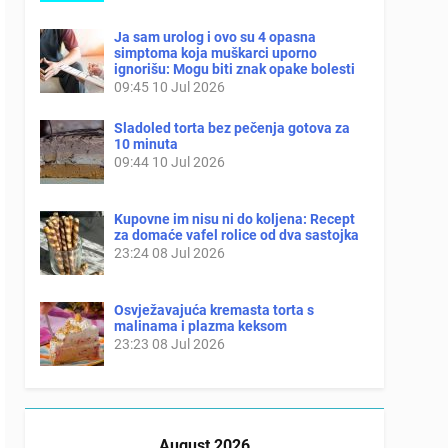
Ja sam urolog i ovo su 4 opasna
simptoma koja muškarci uporno
ignorišu: Mogu biti znak opake bolesti
09:45
10 Jul 2026
Sladoled torta bez pečenja gotova za
10 minuta
09:44
10 Jul 2026
Kupovne im nisu ni do koljena: Recept
za domaće vafel rolice od dva sastojka
23:24
08 Jul 2026
Osvježavajuća kremasta torta s
malinama i plazma keksom
23:23
08 Jul 2026
August 2026