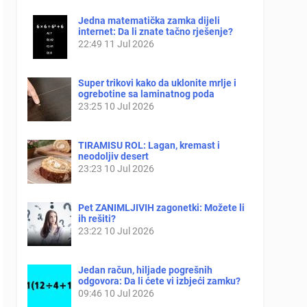
Jedna matematička zamka dijeli
internet: Da li znate tačno rješenje?
22:49
11 Jul 2026
Super trikovi kako da uklonite mrlje i
ogrebotine sa laminatnog poda
23:25
10 Jul 2026
TIRAMISU ROL: Lagan, kremast i
neodoljiv desert
23:23
10 Jul 2026
Pet ZANIMLJIVIH zagonetki: Možete li
ih rešiti?
23:22
10 Jul 2026
Jedan račun, hiljade pogrešnih
odgovora: Da li ćete vi izbjeći zamku?
09:46
10 Jul 2026