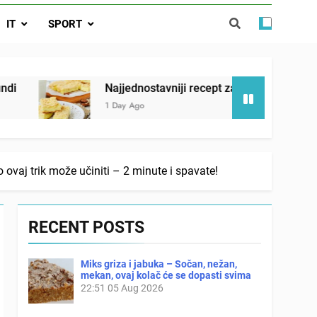
ađi 12 skrivenih životinja za 12 sekundi
IT
SPORT
ostavniji recept za finu pitu od jogurta
ačnog odgovora izgleda još nismo stigli
Najjednostavniji recept za finu pitu od jogurta
1 Day Ago
aj trik može učiniti – 2 minute i spavate!
RECENT POSTS
Miks griza i jabuka – Sočan, nežan,
mekan, ovaj kolač će se dopasti svima
22:51
05 Aug 2026