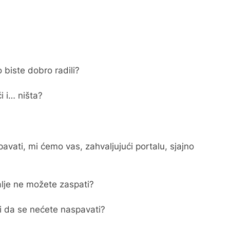
o biste dobro radili?
i i… ništa?
pavati, mi ćemo vas, zahvaljujući portalu, sjajno
dalje ne možete zaspati?
 i da se nećete naspavati?