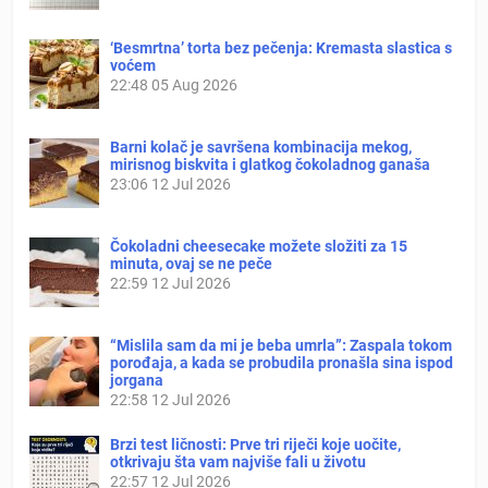
‘Besmrtna’ torta bez pečenja: Kremasta slastica s
voćem
22:48
05 Aug 2026
Barni kolač je savršena kombinacija mekog,
mirisnog biskvita i glatkog čokoladnog ganaša
23:06
12 Jul 2026
Čokoladni cheesecake možete složiti za 15
minuta, ovaj se ne peče
22:59
12 Jul 2026
“Mislila sam da mi je beba umrla”: Zaspala tokom
porođaja, a kada se probudila pronašla sina ispod
jorgana
22:58
12 Jul 2026
Brzi test ličnosti: Prve tri riječi koje uočite,
otkrivaju šta vam najviše fali u životu
22:57
12 Jul 2026