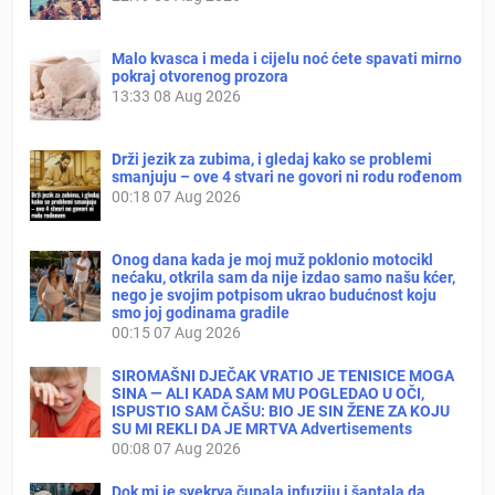
Malo kvasca i meda i cijelu noć ćete spavati mirno
pokraj otvorenog prozora
13:33
08 Aug 2026
Drži jezik za zubima, i gledaj kako se problemi
smanjuju – ove 4 stvari ne govori ni rodu rođenom
00:18
07 Aug 2026
Onog dana kada je moj muž poklonio motocikl
nećaku, otkrila sam da nije izdao samo našu kćer,
nego je svojim potpisom ukrao budućnost koju
smo joj godinama gradile
00:15
07 Aug 2026
SIROMAŠNI DJEČAK VRATIO JE TENISICE MOGA
SINA — ALI KADA SAM MU POGLEDAO U OČI,
ISPUSTIO SAM ČAŠU: BIO JE SIN ŽENE ZA KOJU
SU MI REKLI DA JE MRTVA Advertisements
00:08
07 Aug 2026
Dok mi je svekrva čupala infuziju i šaptala da