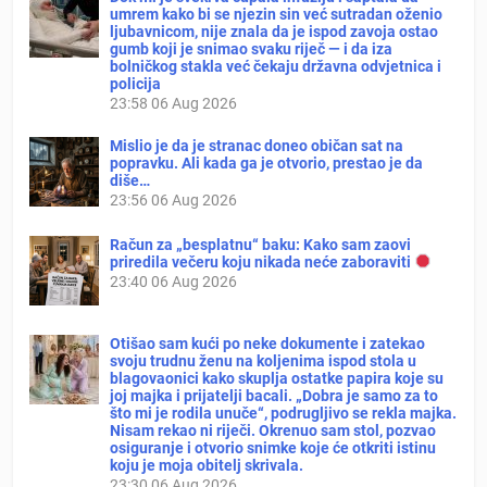
umrem kako bi se njezin sin već sutradan oženio
ljubavnicom, nije znala da je ispod zavoja ostao
gumb koji je snimao svaku riječ — i da iza
bolničkog stakla već čekaju državna odvjetnica i
policija
23:58
06 Aug 2026
Mislio je da je stranac doneo običan sat na
popravku. Ali kada ga je otvorio, prestao je da
diše…
23:56
06 Aug 2026
Račun za „besplatnu“ baku: Kako sam zaovi
priredila večeru koju nikada neće zaboraviti
23:40
06 Aug 2026
Otišao sam kući po neke dokumente i zatekao
svoju trudnu ženu na koljenima ispod stola u
blagovaonici kako skuplja ostatke papira koje su
joj majka i prijatelji bacali. „Dobra je samo za to
što mi je rodila unuče“, podrugljivo se rekla majka.
Nisam rekao ni riječi. Okrenuo sam stol, pozvao
osiguranje i otvorio snimke koje će otkriti istinu
koju je moja obitelj skrivala.
23:30
06 Aug 2026