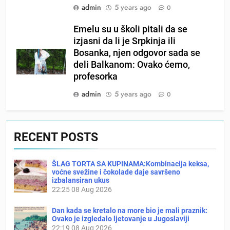
admin
5 years ago
0
Emelu su u školi pitali da se
izjasni da li je Srpkinja ili
Bosanka, njen odgovor sada se
deli Balkanom: Ovako ćemo,
profesorka
admin
5 years ago
0
RECENT POSTS
ŠLAG TORTA SA KUPINAMA:Kombinacija keksa,
voćne svežine i čokolade daje savršeno
izbalansiran ukus
22:25
08 Aug 2026
Dan kada se kretalo na more bio je mali praznik:
Ovako je izgledalo ljetovanje u Jugoslaviji
22:19
08 Aug 2026