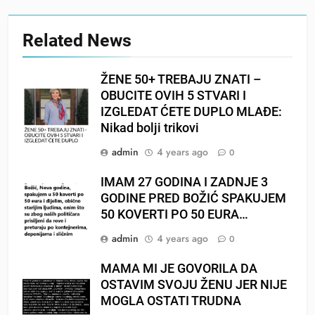
Related News
ŽENE 50+ TREBAJU ZNATI –
OBUCITE OVIH 5 STVARI I
IZGLEDAT ĆETE DUPLO MLAĐE:
Nikad bolji trikovi
admin
4 years ago
0
IMAM 27 GODINA I ZADNJE 3
GODINE PRED BOŽIĆ SPAKUJEM
50 KOVERTI PO 50 EURA…
admin
4 years ago
0
MAMA MI JE GOVORILA DA
OSTAVIM SVOJU ŽENU JER NIJE
MOGLA OSTATI TRUDNA