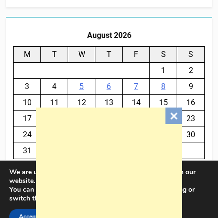
August 2026
M
T
W
T
F
S
S
1
2
3
4
5
6
7
8
9
10
11
12
13
14
15
16
17
18
19
20
21
22
23
24
25
26
27
28
29
30
31
We are using cookies to give you the best experience on our
« Jul
website.
You can find out more about which cookies we are using or
switch them off in
settings
.
BalkanPlus 2024© Powered By
.
BlazeThemes
Accept