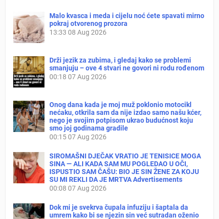
Malo kvasca i meda i cijelu noć ćete spavati mirno
pokraj otvorenog prozora
13:33
08 Aug 2026
Drži jezik za zubima, i gledaj kako se problemi
smanjuju – ove 4 stvari ne govori ni rodu rođenom
00:18
07 Aug 2026
Onog dana kada je moj muž poklonio motocikl
nećaku, otkrila sam da nije izdao samo našu kćer,
nego je svojim potpisom ukrao budućnost koju
smo joj godinama gradile
00:15
07 Aug 2026
SIROMAŠNI DJEČAK VRATIO JE TENISICE MOGA
SINA — ALI KADA SAM MU POGLEDAO U OČI,
ISPUSTIO SAM ČAŠU: BIO JE SIN ŽENE ZA KOJU
SU MI REKLI DA JE MRTVA Advertisements
00:08
07 Aug 2026
Dok mi je svekrva čupala infuziju i šaptala da
umrem kako bi se njezin sin već sutradan oženio