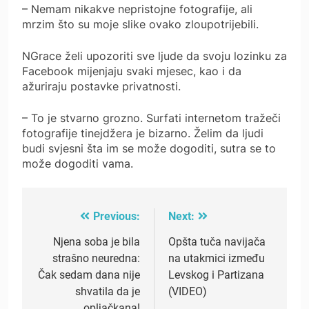
– Nemam nikakve nepristojne fotografije, ali
mrzim što su moje slike ovako zloupotrijebili.
NGrace želi upozoriti sve ljude da svoju lozinku za
Facebook mijenjaju svaki mjesec, kao i da
ažuriraju postavke privatnosti.
– To je stvarno grozno. Surfati internetom tražeči
fotografije tinejdžera je bizarno. Želim da ljudi
budi svjesni šta im se može dogoditi, sutra se to
može dogoditi vama.
Previous:
Next:
Post
navigation
Njena soba je bila
Opšta tuča navijača
strašno neuredna:
na utakmici između
Čak sedam dana nije
Levskog i Partizana
shvatila da je
(VIDEO)
opljačkana!