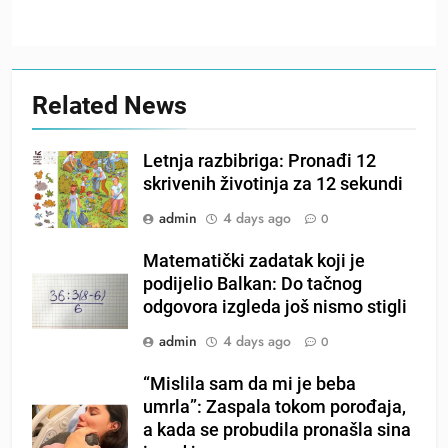
Related News
Letnja razbibriga: Pronađi 12
skrivenih životinja za 12 sekundi
admin
4 days ago
0
Matematički zadatak koji je
podijelio Balkan: Do tačnog
odgovora izgleda još nismo stigli
admin
4 days ago
0
“Mislila sam da mi je beba
umrla”: Zaspala tokom porođaja,
a kada se probudila pronašla sina