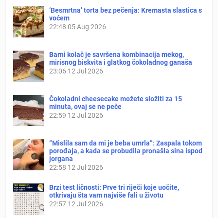
‘Besmrtna’ torta bez pečenja: Kremasta slastica s
voćem
22:48
05 Aug 2026
Barni kolač je savršena kombinacija mekog,
mirisnog biskvita i glatkog čokoladnog ganaša
23:06
12 Jul 2026
Čokoladni cheesecake možete složiti za 15
minuta, ovaj se ne peče
22:59
12 Jul 2026
“Mislila sam da mi je beba umrla”: Zaspala tokom
porođaja, a kada se probudila pronašla sina ispod
jorgana
22:58
12 Jul 2026
Brzi test ličnosti: Prve tri riječi koje uočite,
otkrivaju šta vam najviše fali u životu
22:57
12 Jul 2026