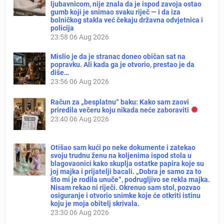
ljubavnicom, nije znala da je ispod zavoja ostao
gumb koji je snimao svaku riječ — i da iza
bolničkog stakla već čekaju državna odvjetnica i
policija
23:58
06 Aug 2026
Mislio je da je stranac doneo običan sat na
popravku. Ali kada ga je otvorio, prestao je da
diše…
23:56
06 Aug 2026
Račun za „besplatnu“ baku: Kako sam zaovi
priredila večeru koju nikada neće zaboraviti
23:40
06 Aug 2026
Otišao sam kući po neke dokumente i zatekao
svoju trudnu ženu na koljenima ispod stola u
blagovaonici kako skuplja ostatke papira koje su
joj majka i prijatelji bacali. „Dobra je samo za to
što mi je rodila unuče“, podrugljivo se rekla majka.
Nisam rekao ni riječi. Okrenuo sam stol, pozvao
osiguranje i otvorio snimke koje će otkriti istinu
koju je moja obitelj skrivala.
23:30
06 Aug 2026