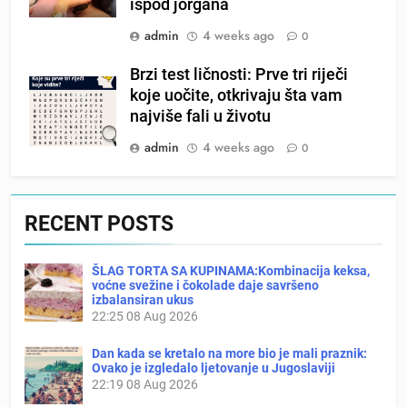
ispod jorgana
admin
4 weeks ago
0
Brzi test ličnosti: Prve tri riječi
koje uočite, otkrivaju šta vam
najviše fali u životu
admin
4 weeks ago
0
RECENT POSTS
ŠLAG TORTA SA KUPINAMA:Kombinacija keksa,
voćne svežine i čokolade daje savršeno
izbalansiran ukus
22:25
08 Aug 2026
Dan kada se kretalo na more bio je mali praznik:
Ovako je izgledalo ljetovanje u Jugoslaviji
22:19
08 Aug 2026