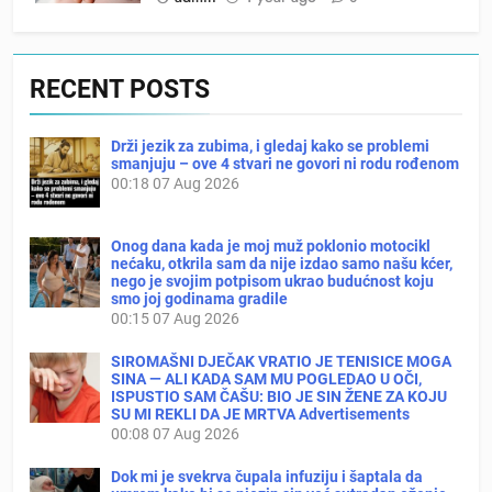
RECENT POSTS
Drži jezik za zubima, i gledaj kako se problemi
smanjuju – ove 4 stvari ne govori ni rodu rođenom
00:18
07 Aug 2026
Onog dana kada je moj muž poklonio motocikl
nećaku, otkrila sam da nije izdao samo našu kćer,
nego je svojim potpisom ukrao budućnost koju
smo joj godinama gradile
00:15
07 Aug 2026
SIROMAŠNI DJEČAK VRATIO JE TENISICE MOGA
SINA — ALI KADA SAM MU POGLEDAO U OČI,
ISPUSTIO SAM ČAŠU: BIO JE SIN ŽENE ZA KOJU
SU MI REKLI DA JE MRTVA Advertisements
00:08
07 Aug 2026
Dok mi je svekrva čupala infuziju i šaptala da