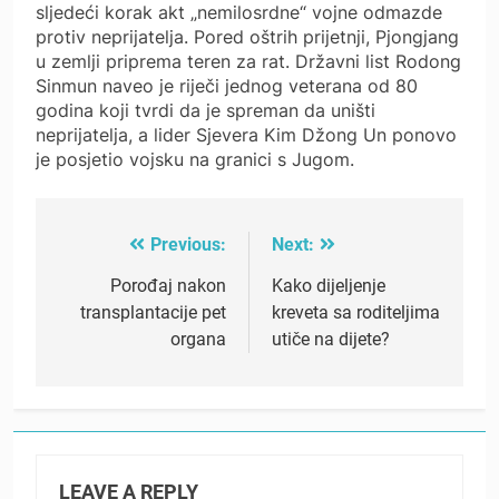
sljedeći korak akt „nemilosrdne“ vojne odmazde
protiv neprijatelja. Pored oštrih prijetnji, Pjongjang
u zemlji priprema teren za rat. Državni list Rodong
Sinmun naveo je riječi jednog veterana od 80
godina koji tvrdi da je spreman da uništi
neprijatelja, a lider Sjevera Kim Džong Un ponovo
je posjetio vojsku na granici s Jugom.
Previous:
Next:
Post
navigation
Porođaj nakon
Kako dijeljenje
transplantacije pet
kreveta sa roditeljima
organa
utiče na dijete?
LEAVE A REPLY