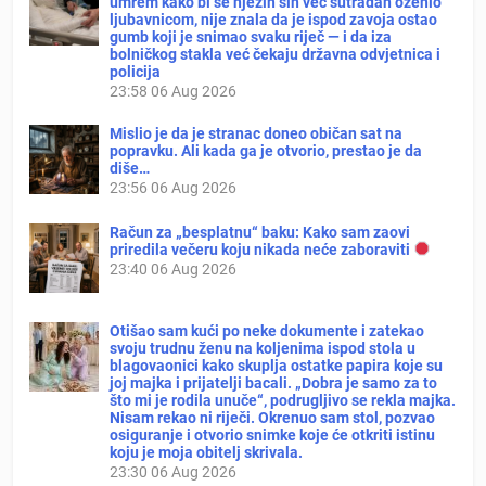
umrem kako bi se njezin sin već sutradan oženio
ljubavnicom, nije znala da je ispod zavoja ostao
gumb koji je snimao svaku riječ — i da iza
bolničkog stakla već čekaju državna odvjetnica i
policija
23:58
06 Aug 2026
Mislio je da je stranac doneo običan sat na
popravku. Ali kada ga je otvorio, prestao je da
diše…
23:56
06 Aug 2026
Račun za „besplatnu“ baku: Kako sam zaovi
priredila večeru koju nikada neće zaboraviti
23:40
06 Aug 2026
Otišao sam kući po neke dokumente i zatekao
svoju trudnu ženu na koljenima ispod stola u
blagovaonici kako skuplja ostatke papira koje su
joj majka i prijatelji bacali. „Dobra je samo za to
što mi je rodila unuče“, podrugljivo se rekla majka.
Nisam rekao ni riječi. Okrenuo sam stol, pozvao
osiguranje i otvorio snimke koje će otkriti istinu
koju je moja obitelj skrivala.
23:30
06 Aug 2026