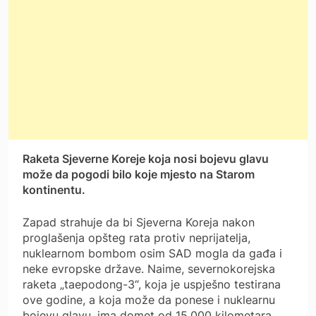
Raketa Sjeverne Koreje koja nosi bojevu glavu
može da pogodi bilo koje mjesto na Starom
kontinentu.
Zapad strahuje da bi Sjeverna Koreja nakon
proglašenja opšteg rata protiv neprijatelja,
nuklearnom bombom osim SAD mogla da gađa i
neke evropske države. Naime, severnokorejska
raketa „taepodong-3“, koja je uspješno testirana
ove godine, a koja može da ponese i nuklearnu
bojevu glavu, ima domet od 15.000 kilometara,