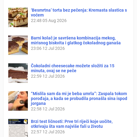
‘Besmrtna’ torta bez pečenja: Kremasta slastica s
voćem
22:48
05 Aug 2026
Barni kolač je savršena kombinacija mekog,
mirisnog biskvita i glatkog čokoladnog ganaša
23:06
12 Jul 2026
Čokoladni cheesecake možete složiti za 15
minuta, ovaj se ne peče
22:59
12 Jul 2026
“Mislila sam da mi je beba umrla”: Zaspala tokom
porođaja, a kada se probudila pronašla sina ispod
jorgana
22:58
12 Jul 2026
Brzi test ličnosti: Prve tri riječi koje uočite,
otkrivaju šta vam najviše fali u životu
22:57
12 Jul 2026