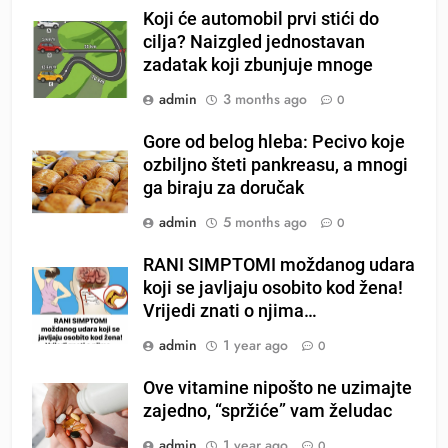
Koji će automobil prvi stići do
cilja? Naizgled jednostavan
zadatak koji zbunjuje mnoge
admin
3 months ago
0
Gore od belog hleba: Pecivo koje
ozbiljno šteti pankreasu, a mnogi
ga biraju za doručak
admin
5 months ago
0
RANI SIMPTOMI moždanog udara
koji se javljaju osobito kod žena!
Vrijedi znati o njima…
admin
1 year ago
0
Ove vitamine nipošto ne uzimajte
zajedno, “spržiće” vam želudac
admin
1 year ago
0