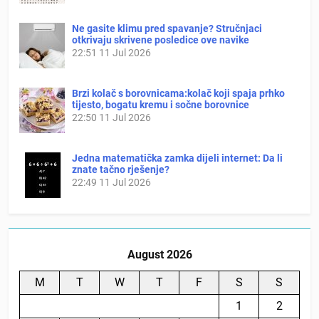
Ne gasite klimu pred spavanje? Stručnjaci
otkrivaju skrivene posledice ove navike
22:51
11 Jul 2026
Brzi kolač s borovnicama:kolač koji spaja prhko
tijesto, bogatu kremu i sočne borovnice
22:50
11 Jul 2026
Jedna matematička zamka dijeli internet: Da li
znate tačno rješenje?
22:49
11 Jul 2026
August 2026
M
T
W
T
F
S
S
1
2