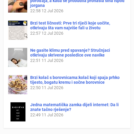
porođaja, a kada se probudila pronašla sina ispod
jorgana
22:58
12 Jul 2026
Brzi test ličnosti: Prve tri riječi koje uočite,
otkrivaju šta vam najviše fali u životu
22:57
12 Jul 2026
Ne gasite klimu pred spavanje? Stručnjaci
otkrivaju skrivene posledice ove navike
22:51
11 Jul 2026
Brzi kolač s borovnicama:kolač koji spaja prhko
tijesto, bogatu kremu i sočne borovnice
22:50
11 Jul 2026
Jedna matematička zamka dijeli internet: Da li
znate tačno rješenje?
22:49
11 Jul 2026