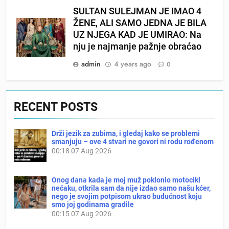
SULTAN SULEJMAN JE IMAO 4
ŽENE, ALI SAMO JEDNA JE BILA
UZ NJEGA KAD JE UMIRAO: Na
nju je najmanje pažnje obraćao
admin
4 years ago
0
RECENT POSTS
Drži jezik za zubima, i gledaj kako se problemi
smanjuju – ove 4 stvari ne govori ni rodu rođenom
00:18
07 Aug 2026
Onog dana kada je moj muž poklonio motocikl
nećaku, otkrila sam da nije izdao samo našu kćer,
nego je svojim potpisom ukrao budućnost koju
smo joj godinama gradile
00:15
07 Aug 2026