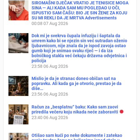
SIROMAŠNI DJEČAK VRATIO JE TENISICE MOGA
SINA — ALI KADA SAM MU POGLEDAO U OČI,
ISPUSTIO SAM ČAŠU: BIO JE SIN ŽENE ZA KOJU
SU MI REKLI DA JE MRTVA Advertisements
00:08
07 Aug 2026
Dok mi je svekrva čupala infuziju i šaptala da
umrem kako bi se njezin sin već sutradan oženio
ljubavnicom, nije znala da je ispod zavoja ostao
gumb koji je snimao svaku riječ — i da iza
bolničkog stakla već čekaju državna odvjetnica i
policija
23:58
06 Aug 2026
Mislio je da je stranac doneo običan sat na
popravku. Ali kada ga je otvorio, prestao je da
diše…
23:56
06 Aug 2026
Račun za „besplatnu“ baku: Kako sam zaovi
priredila večeru koju nikada neće zaboraviti
23:40
06 Aug 2026
Otišao sam kući po neke dokumente i zatekao