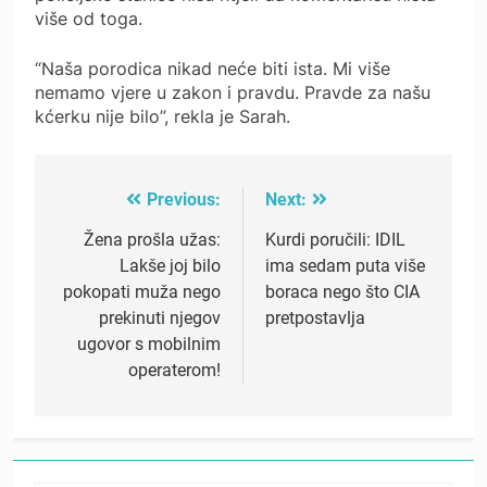
više od toga.
“Naša porodica nikad neće biti ista. Mi više
nemamo vjere u zakon i pravdu. Pravde za našu
kćerku nije bilo”, rekla je Sarah.
Previous:
Next:
Post
navigation
Žena prošla užas:
Kurdi poručili: IDIL
Lakše joj bilo
ima sedam puta više
pokopati muža nego
boraca nego što CIA
prekinuti njegov
pretpostavlja
ugovor s mobilnim
operaterom!