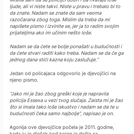
ljude, ali vi niste takvi. Niste u pravu i trebalo bi to
da znate. Nadam se znate da sam veoma
razočarana zbog toga. Mislim da treba da mi
napišete pismo i izvinite se, jer ja to radim svojim
prijateljima ako im učinim nešto loše.
Nadam se da ćete se bolje ponašati u budućnosti i
da ćete stvari raditi kako treba. Nadam se da će ga
jednog dana stići kazna koju zaslužuje.“
Jedan od policajaca odgovorio je djevojčici na
njeno pismo.
“Jako mi je žao zbog greški koje je napravila
policija Essexa u vezi tvog slučaja. Zaista mi je žao
što si imala tako loše iskustvo i nadam se da te u
budućnosti čeka samo najbolje“, napisao je on.
Agonija ove djevojčice počela je 2011. godine,
kada ju je dječak kod kojeg je došla sa