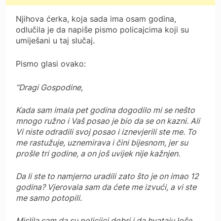
Njihova ćerka, koja sada ima osam godina,
odlučila je da napiše pismo policajcima koji su
umiješani u taj slučaj.
Pismo glasi ovako:
“Dragi Gospodine,
Kada sam imala pet godina dogodilo mi se nešto
mnogo ružno i Vaš posao je bio da se on kazni. Ali
Vi niste odradili svoj posao i iznevjerili ste me. To
me rastužuje, uznemirava i čini bijesnom, jer su
prošle tri godine, a on još uvijek nije kažnjen.
Da li ste to namjerno uradili zato što je on imao 12
godina? Vjerovala sam da ćete me izvući, a vi ste
me samo potopili.
Mislila sam da su policijci dobri i da hvataju loše