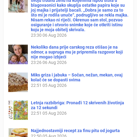
svoju trudnu ženu na koljenima ispod stola u
blagovaonici kako skuplja ostatke papira koje su
joj majka i prijatelji bacali. „Dobra je samo za to
što mi je rodila unuče“, podrugljivo se rekla majka.
Nisam rekao ni riječi. Okrenuo sam stol, pozvao
osiguranje i otvorio snimke koje će otkriti istinu
koju je moja obitelj skrivala.
23:30
06 Aug 2026
Nekoliko dana prije carskog reza otišao je na
odmor, a supruga mu je pripremila razgovor koji
nije mogao izbjeći
23:26
06 Aug 2026
Miks griza i jabuka – Sočan, nežan, mekan, ovaj
kolač će se dopasti svima
22:51
05 Aug 2026
Letnja razbibriga: Pronađi 12 skrivenih životinja
za 12 sekundi
22:51
05 Aug 2026
Najjednostavniji recept za finu pitu od jogurta
22:50
05 Aug 2026