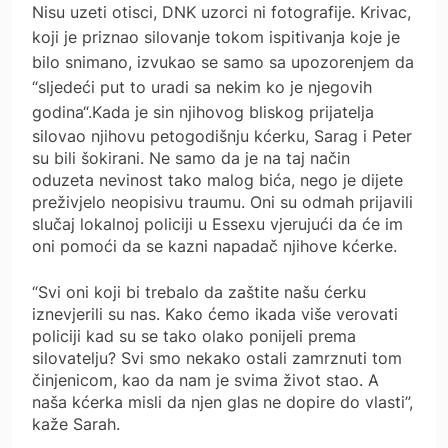
Nisu uzeti otisci, DNK uzorci ni fotografije. Krivac,
koji je priznao silovanje tokom ispitivanja koje je
bilo snimano, izvukao se samo sa upozorenjem da
“sljedeći put to uradi sa nekim ko je njegovih
godina“.
Kada je sin njihovog bliskog prijatelja
silovao njihovu petogodišnju kćerku, Sarag i Peter
su bili šokirani. Ne samo da je na taj način
oduzeta nevinost tako malog bića, nego je dijete
preživjelo neopisivu traumu. Oni su odmah prijavili
slučaj lokalnoj policiji u Essexu vjerujući da će im
oni pomoći da se kazni napadač njihove kćerke.
“Svi oni koji bi trebalo da zaštite našu ćerku
iznevjerili su nas. Kako ćemo ikada više verovati
policiji kad su se tako olako ponijeli prema
silovatelju? Svi smo nekako ostali zamrznuti tom
činjenicom, kao da nam je svima život stao. A
naša kćerka misli da njen glas ne dopire do vlasti”,
kaže Sarah.