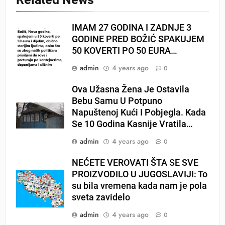
IMAM 27 GODINA I ZADNJE 3
GODINE PRED BOŽIĆ SPAKUJEM
50 KOVERTI PO 50 EURA…
admin
4 years ago
0
Ova Užasna Žena Je Ostavila
Bebu Samu U Potpuno
Napuštenoj Kući I Pobjegla. Kada
Se 10 Godina Kasnije Vratila…
admin
4 years ago
0
NEĆETE VEROVATI ŠTA SE SVE
PROIZVODILO U JUGOSLAVIJI: To
su bila vremena kada nam je pola
sveta zavidelo
admin
4 years ago
0