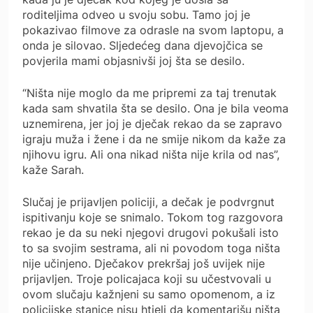
roditeljima odveo u svoju sobu. Tamo joj je
pokazivao filmove za odrasle na svom laptopu, a
onda je silovao. Sljedećeg dana djevojčica se
povjerila mami objasnivši joj šta se desilo.
“Ništa nije moglo da me pripremi za taj trenutak
kada sam shvatila šta se desilo. Ona je bila veoma
uznemirena, jer joj je dječak rekao da se zapravo
igraju muža i žene i da ne smije nikom da kaže za
njihovu igru. Ali ona nikad ništa nije krila od nas”,
kaže Sarah.
Slučaj je prijavljen policiji, a dečak je podvrgnut
ispitivanju koje se snimalo. Tokom tog razgovora
rekao je da su neki njegovi drugovi pokušali isto
to sa svojim sestrama, ali ni povodom toga ništa
nije učinjeno. Dječakov prekršaj još uvijek nije
prijavljen. Troje policajaca koji su učestvovali u
ovom slučaju kažnjeni su samo opomenom, a iz
policijske stanice nisu htjeli da komentarišu ništa