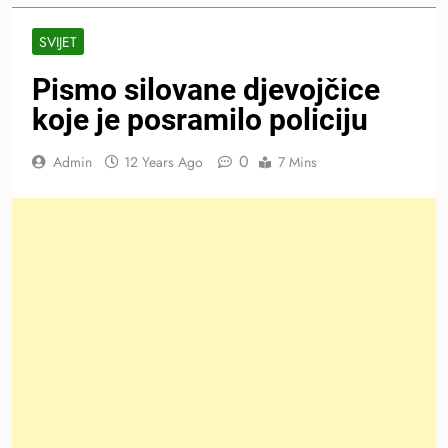
SVIJET
Pismo silovane djevojčice
koje je posramilo policiju
0
Admin
12 Years Ago
7 Mins