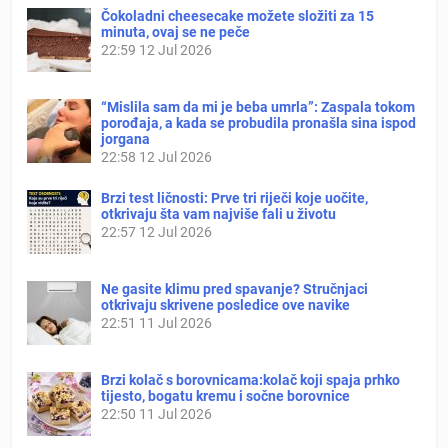
Čokoladni cheesecake možete složiti za 15
minuta, ovaj se ne peče
22:59
12 Jul 2026
“Mislila sam da mi je beba umrla”: Zaspala tokom
porođaja, a kada se probudila pronašla sina ispod
jorgana
22:58
12 Jul 2026
Brzi test ličnosti: Prve tri riječi koje uočite,
otkrivaju šta vam najviše fali u životu
22:57
12 Jul 2026
Ne gasite klimu pred spavanje? Stručnjaci
otkrivaju skrivene posledice ove navike
22:51
11 Jul 2026
Brzi kolač s borovnicama:kolač koji spaja prhko
tijesto, bogatu kremu i sočne borovnice
22:50
11 Jul 2026