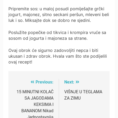
Pripremite sos: u maloj posudi pomiješajte grčki
jogurt, majonez, sitno seckani peršun, mleveni beli
luk i so. Miksajte dok se dobro ne sjedini.
Poslužite popečke od tikvica i krompira vruće sa
sosom od jogurta i majoneza sa strane.
Ovaj obrok će sigurno zadovoljiti nepca i biti
ukusan i zdrav obrok. Hvala vam što ste podijelili
ovaj recept!
Previous:
Next:
Post
navigation
15 MINUTNI KOLAČ
VIŠNJE U TEGLAMA
SA JAGODAMA
ZA ZIMU
KEKSIMA I
BANANOM Nikad
Jednostavnija