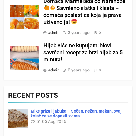
Domaća Marmelada od Narandze
Savršeno slatka i kisela –
domaća poslastica koja je prava
uživancija!
admin
2 years ago
0
Hljeb više ne kupujem: Novi
savršeni recept za brzi hljeb za 5
minuta!
admin
2 years ago
0
RECENT POSTS
Miks griza i jabuka – Sočan, nežan, mekan, ovaj
kolač će se dopasti svima
22:51
05 Aug 2026