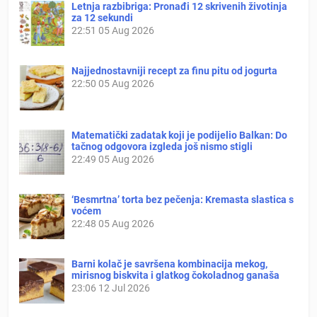
Letnja razbibriga: Pronađi 12 skrivenih životinja
za 12 sekundi
22:51
05 Aug 2026
Najjednostavniji recept za finu pitu od jogurta
22:50
05 Aug 2026
Matematički zadatak koji je podijelio Balkan: Do
tačnog odgovora izgleda još nismo stigli
22:49
05 Aug 2026
‘Besmrtna’ torta bez pečenja: Kremasta slastica s
voćem
22:48
05 Aug 2026
Barni kolač je savršena kombinacija mekog,
mirisnog biskvita i glatkog čokoladnog ganaša
23:06
12 Jul 2026