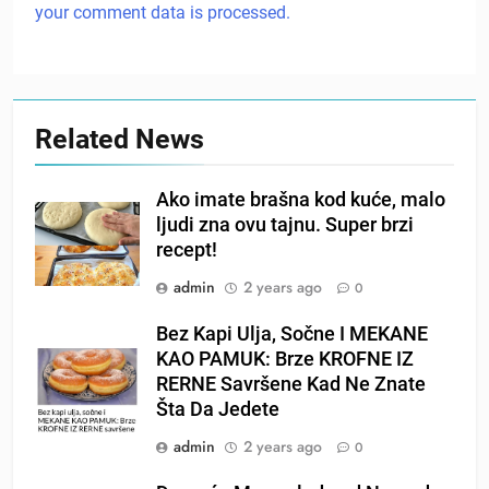
your comment data is processed.
Related News
Ako imate brašna kod kuće, malo
ljudi zna ovu tajnu. Super brzi
recept!
admin
2 years ago
0
Bez Kapi Ulja, Sočne I MEKANE
KAO PAMUK: Brze KROFNE IZ
RERNE Savršene Kad Ne Znate
Šta Da Jedete
admin
2 years ago
0