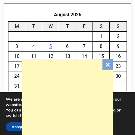
August 2026
M
T
W
T
F
S
S
1
2
3
4
5
6
7
8
9
10
11
12
13
14
15
16
17
18
19
20
21
22
23
24
25
26
27
28
29
30
31
We are using cookies to give you the best experience on our
« Jul
website.
You can find out more about which cookies we are using or
switch them off in
settings
.
BalkanPlus 2024© Powered By
.
BlazeThemes
Accept