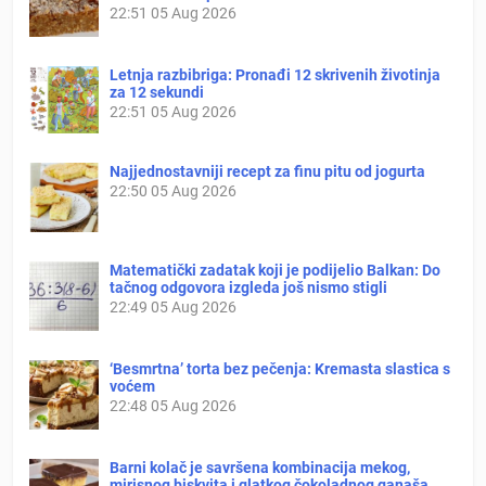
22:51
05 Aug 2026
Letnja razbibriga: Pronađi 12 skrivenih životinja
za 12 sekundi
22:51
05 Aug 2026
Najjednostavniji recept za finu pitu od jogurta
22:50
05 Aug 2026
Matematički zadatak koji je podijelio Balkan: Do
tačnog odgovora izgleda još nismo stigli
22:49
05 Aug 2026
‘Besmrtna’ torta bez pečenja: Kremasta slastica s
voćem
22:48
05 Aug 2026
Barni kolač je savršena kombinacija mekog,
mirisnog biskvita i glatkog čokoladnog ganaša