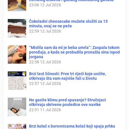
23:06
12 Jul 2026
Čokoladni cheesecake možete složiti za 15
minuta, ovaj se ne peče
22:59
12 Jul 2026
“Mislila sam da mi je beba umrla”: Zaspala tokom
porođaja, a kada se probudila pronašla sina ispod
jorgana
22:58
12 Jul 2026
Brzi test ličnosti: Prve tri riječi koje uočite,
otkrivaju šta vam najviše fali u životu
22:57
12 Jul 2026
Ne gasite klimu pred spavanje? Stručnjaci
otkrivaju skrivene posledice ove navike
22:51
11 Jul 2026
Brzi kolač s borovnicama:kolač koji spaja prhko