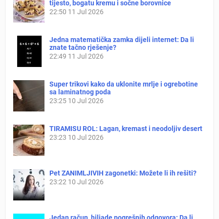
tijesto, bogatu kremu i sočne borovnice
22:50
11 Jul 2026
Jedna matematička zamka dijeli internet: Da li
znate tačno rješenje?
22:49
11 Jul 2026
Super trikovi kako da uklonite mrlje i ogrebotine
sa laminatnog poda
23:25
10 Jul 2026
TIRAMISU ROL: Lagan, kremast i neodoljiv desert
23:23
10 Jul 2026
Pet ZANIMLJIVIH zagonetki: Možete li ih rešiti?
23:22
10 Jul 2026
Jedan račun, hiljade pogrešnih odgovora: Da li