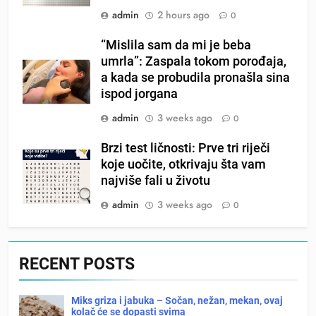
admin
2 hours ago
0
“Mislila sam da mi je beba
umrla”: Zaspala tokom porođaja,
a kada se probudila pronašla sina
ispod jorgana
admin
3 weeks ago
0
Brzi test ličnosti: Prve tri riječi
koje uočite, otkrivaju šta vam
najviše fali u životu
admin
3 weeks ago
0
RECENT POSTS
Miks griza i jabuka – Sočan, nežan, mekan, ovaj
kolač će se dopasti svima