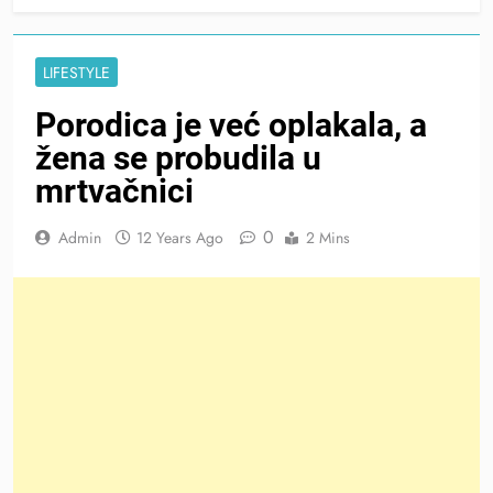
LIFESTYLE
Porodica je već oplakala, a
žena se probudila u
mrtvačnici
0
Admin
12 Years Ago
2 Mins