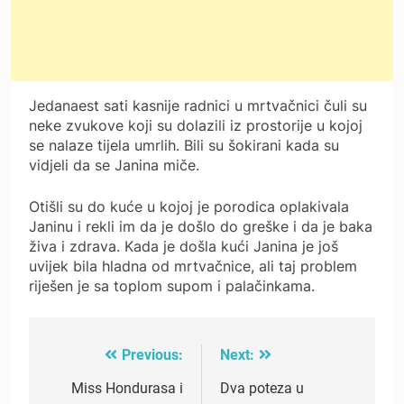
Jedanaest sati kasnije radnici u mrtvačnici čuli su
neke zvukove koji su dolazili iz prostorije u kojoj
se nalaze tijela umrlih. Bili su šokirani kada su
vidjeli da se Janina miče.
Otišli su do kuće u kojoj je porodica oplakivala
Janinu i rekli im da je došlo do greške i da je baka
živa i zdrava. Kada je došla kući Janina je još
uvijek bila hladna od mrtvačnice, ali taj problem
riješen je sa toplom supom i palačinkama.
Previous:
Next:
Post
navigation
Miss Hondurasa i
Dva poteza u