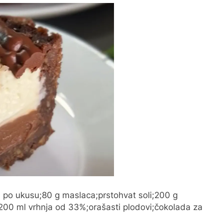
a po ukusu;80 g maslaca;prstohvat soli;200 g
;200 ml vrhnja od 33%;orašasti plodovi;čokolada za