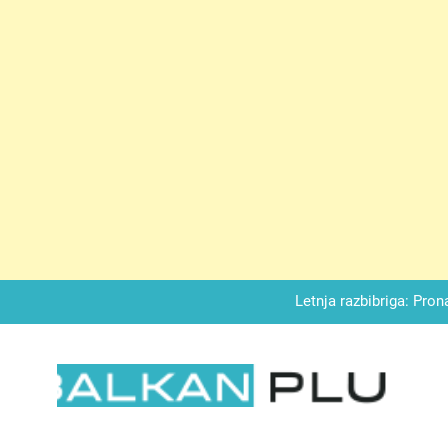
Matematički zadatak koji je podijelio Balkan: Do t
Miks griza i jabuka – Sočan, nežan,
Letnja razbibriga: Pron
Najjedn
Matematički zadatak koji je podijelio Balkan: Do t
LKAN PLUS
Miks griza i jabuka – Sočan, nežan,