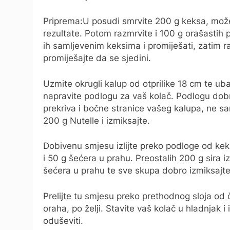
Priprema:U posudi smrvite 200 g keksa, možet
rezultate. Potom razmrvite i 100 g orašastih p
ih samljevenim keksima i promiješati, zatim ra
promiješajte da se sjedini.
Uzmite okrugli kalup od otprilike 18 cm te ub
napravite podlogu za vaš kolač. Podlogu dobro
prekriva i bočne stranice vašeg kalupa, ne sa
200 g Nutelle i izmiksajte.
Dobivenu smjesu izlijte preko podloge od ke
i 50 g šećera u prahu. Preostalih 200 g sira i
šećera u prahu te sve skupa dobro izmiksajte
Prelijte tu smjesu preko prethodnog sloja od
oraha, po želji. Stavite vaš kolač u hladnjak 
oduševiti.