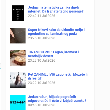
Jedna matematička zamka dijeli
internet: Da li znate tačno rješenje?
22:49
11 Jul 2026
Super trikovi kako da uklonite mrlje i
ogrebotine sa laminatnog poda
23:25
10 Jul 2026
TIRAMISU ROL: Lagan, kremast i
neodoljiv desert
23:23
10 Jul 2026
Pet ZANIMLJIVIH zagonetki: Možete li
ih rešiti?
23:22
10 Jul 2026
Jedan račun, hiljade pogrešnih
odgovora: Da li ćete vi izbjeći zamku?
09:46
10 Jul 2026