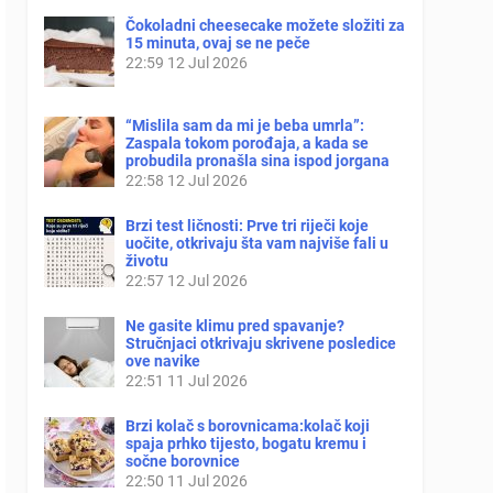
Čokoladni cheesecake možete složiti za
15 minuta, ovaj se ne peče
22:59
12 Jul 2026
“Mislila sam da mi je beba umrla”:
Zaspala tokom porođaja, a kada se
probudila pronašla sina ispod jorgana
22:58
12 Jul 2026
Brzi test ličnosti: Prve tri riječi koje
uočite, otkrivaju šta vam najviše fali u
životu
22:57
12 Jul 2026
Ne gasite klimu pred spavanje?
Stručnjaci otkrivaju skrivene posledice
ove navike
22:51
11 Jul 2026
Brzi kolač s borovnicama:kolač koji
spaja prhko tijesto, bogatu kremu i
sočne borovnice
22:50
11 Jul 2026