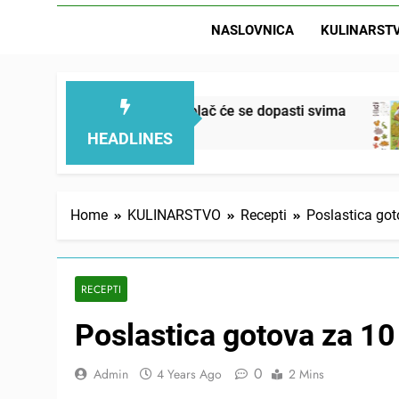
NASLOVNICA
KULINARST
an, mekan, ovaj kolač će se dopasti svima
Letn
4 Ho
HEADLINES
Home
KULINARSTVO
Recepti
Poslastica go
RECEPTI
Poslastica gotova za 10
0
Admin
4 Years Ago
2 Mins