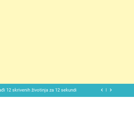
ačnog odgovora izgleda još nismo stigli
 mekan, ovaj kolač će se dopasti svima
ađi 12 skrivenih životinja za 12 sekundi
ostavniji recept za finu pitu od jogurta
ačnog odgovora izgleda još nismo stigli
 mekan, ovaj kolač će se dopasti svima