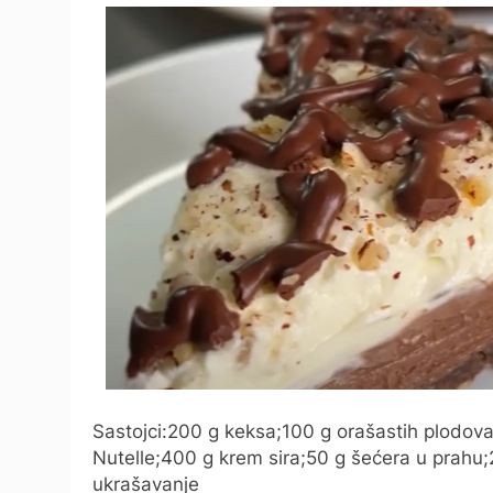
Sastojci:200 g keksa;100 g orašastih plodov
Nutelle;400 g krem sira;50 g šećera u prahu
ukrašavanje