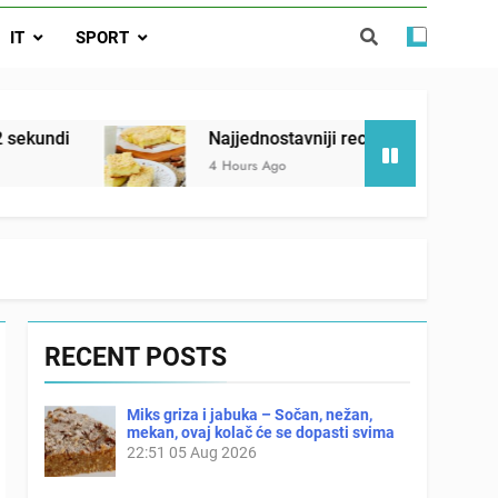
ađi 12 skrivenih životinja za 12 sekundi
IT
SPORT
ostavniji recept za finu pitu od jogurta
ačnog odgovora izgleda još nismo stigli
Najjednostavniji recept za finu pitu od jogurta
4 Hours Ago
RECENT POSTS
Miks griza i jabuka – Sočan, nežan,
mekan, ovaj kolač će se dopasti svima
22:51
05 Aug 2026