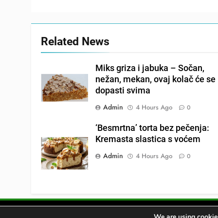
Related News
Miks griza i jabuka – Sočan,
nežan, mekan, ovaj kolač će se
dopasti svima
Admin
4 Hours Ago
0
‘Besmrtna’ torta bez pečenja:
Kremasta slastica s voćem
Admin
4 Hours Ago
0
We are using cookies