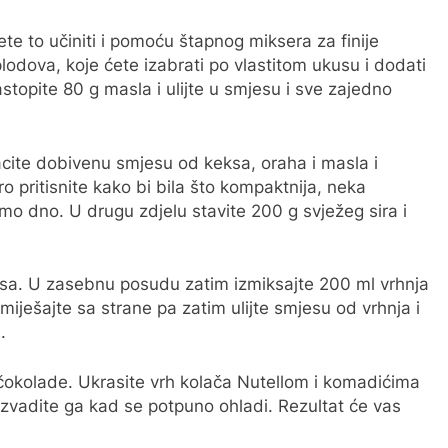
e to učiniti i pomoću štapnog miksera za finije
lodova, koje ćete izabrati po vlastitom ukusu i dodati
stopite 80 g masla i ulijte u smjesu i sve zajedno
acite dobivenu smjesu od keksa, oraha i masla i
 pritisnite kako bi bila što kompaktnija, neka
mo dno. U drugu zdjelu stavite 200 g svježeg sira i
ksa. U zasebnu posudu zatim izmiksajte 200 ml vrhnja
zmiješajte sa strane pa zatim ulijte smjesu od vrhnja i
.
 čokolade. Ukrasite vrh kolača Nutellom i komadićima
i izvadite ga kad se potpuno ohladi. Rezultat će vas