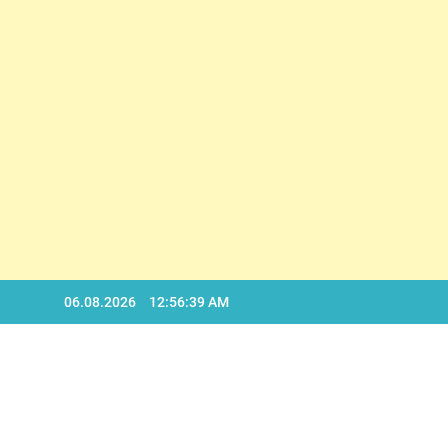
Skip
06.08.2026
12:56:40 AM
to
content
BA