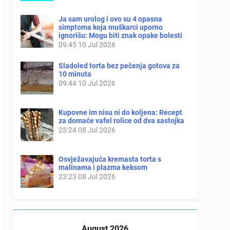
Ja sam urolog i ovo su 4 opasna
simptoma koja muškarci uporno
ignorišu: Mogu biti znak opake bolesti
09:45
10 Jul 2026
Sladoled torta bez pečenja gotova za
10 minuta
09:44
10 Jul 2026
Kupovne im nisu ni do koljena: Recept
za domaće vafel rolice od dva sastojka
23:24
08 Jul 2026
Osvježavajuća kremasta torta s
malinama i plazma keksom
23:23
08 Jul 2026
August 2026