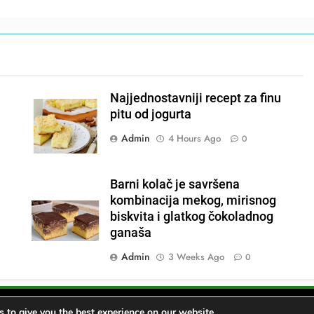
Najjednostavniji recept za finu
pitu od jogurta
Admin
4 Hours Ago
0
Barni kolač je savršena
kombinacija mekog, mirisnog
biskvita i glatkog čokoladnog
ganaša
Admin
3 Weeks Ago
0
 to give you the best experience on our website.