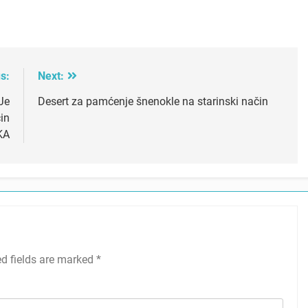
s:
Next:
Je
Desert za pamćenje šnenokle na starinski način
in
KA
ed fields are marked
*