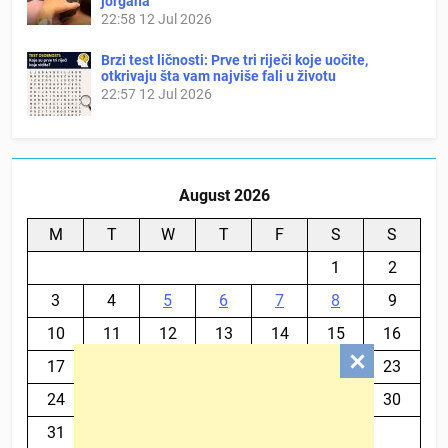
jorgana
22:58
12 Jul 2026
Brzi test ličnosti: Prve tri riječi koje uočite,
otkrivaju šta vam najviše fali u životu
22:57
12 Jul 2026
August 2026
M
T
W
T
F
S
S
1
2
3
4
5
6
7
8
9
10
11
12
13
14
15
16
17
18
19
20
21
22
23
24
25
26
27
28
29
30
31