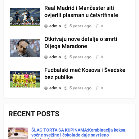
Real Madrid i Mančester siti
ovjerili plasman u četvrtfinale
admin
5 years ago
0
Otkrivaju nove detalje o smrti
Dijega Maradone
admin
5 years ago
0
Fudbalski meč Kosova i Švedske
bez publike
admin
5 years ago
0
RECENT POSTS
ŠLAG TORTA SA KUPINAMA:Kombinacija keksa,
voćne svežine i čokolade daje savršeno