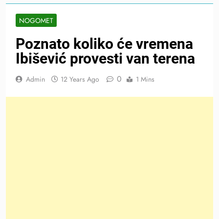
NOGOMET
Poznato koliko će vremena
Ibišević provesti van terena
0
Admin
12 Years Ago
1 Mins