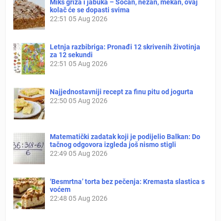
Miks griza i jabuka – Sočan, nežan, mekan, ovaj
kolač će se dopasti svima
22:51
05 Aug 2026
Letnja razbibriga: Pronađi 12 skrivenih životinja
za 12 sekundi
22:51
05 Aug 2026
Najjednostavniji recept za finu pitu od jogurta
22:50
05 Aug 2026
Matematički zadatak koji je podijelio Balkan: Do
tačnog odgovora izgleda još nismo stigli
22:49
05 Aug 2026
‘Besmrtna’ torta bez pečenja: Kremasta slastica s
voćem
22:48
05 Aug 2026