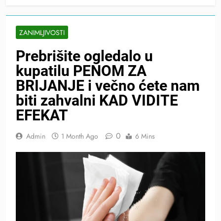
ZANIMLJIVOSTI
Prebrišite ogledalo u
kupatilu PENOM ZA
BRIJANJE i večno ćete nam
biti zahvalni KAD VIDITE
EFEKAT
0
Admin
1 Month Ago
6 Mins