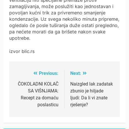
zamagljivanja, može poslužiti kao jednostavan i
povoljan kućni trik za privremeno smanjenje
kondenzacije. Uz svega nekoliko minuta pripreme,
ogledalo će posle tuširanja duže ostati pregledno,
pa nećete morati da ga brišete nakon svake
upotrebe.
izvor blic.rs
Previous:
Next:
Post
navigation
ČOKOLADNI KOLAČ
Naizgled lak zadatak
SA VIŠNJAMA:
zbunio je hiljade
Recept za domaću
ljudi: Da li vi znate
poslasticu
rješenje?