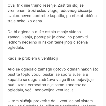
Ovaj trik nije trajno rešenje. Zaštitni sloj se
vremenom troši usled vlage, redovnog čišćenja i
svakodnevne upotrebe kupatila, pa efekat obično
traje nekoliko dana.
Da bi ogledalo duže ostalo manje sklono
zamagljivanju, postupak je dovoljno ponoviti
jednom nedeljno ili nakon temeljnog čišćenja
ogledala.
Kada je problem u ventilaciji
Ako se ogledalo zamagli gotovo odmah nakon što
pustite toplu vodu, peškiri se sporo suše, a u
kupatilu se dugo zadržava vlaga ili se pojavljuje
buđ, uzrok verovatno nije samo kondenz na
ogledalu, već i nedovoljna ventilacija.
U tom slučaju proverite da li ventilacioni sistem
pravilno funkcioniše, očistite ventilacionu rešetku