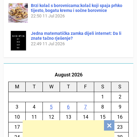
Brzi kolač s borovnicama:kolač koji spaja prhko
tijesto, bogatu kremu i sočne borovnice
22:50
11 Jul 2026
Jedna matematička zamka dijeli internet: Da li
znate tačno rješenje?
22:49
11 Jul 2026
August 2026
M
T
W
T
F
S
S
1
2
3
4
5
6
7
8
9
10
11
12
13
14
15
16
17
18
19
20
21
22
23