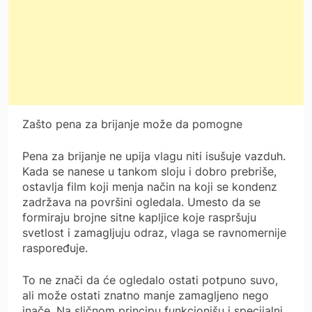
Zašto pena za brijanje može da pomogne
Pena za brijanje ne upija vlagu niti isušuje vazduh.
Kada se nanese u tankom sloju i dobro prebriše,
ostavlja film koji menja način na koji se kondenz
zadržava na površini ogledala. Umesto da se
formiraju brojne sitne kapljice koje raspršuju
svetlost i zamagljuju odraz, vlaga se ravnomernije
raspoređuje.
To ne znači da će ogledalo ostati potpuno suvo,
ali može ostati znatno manje zamagljeno nego
inače. Na sličnom principu funkcionišu i specijalni