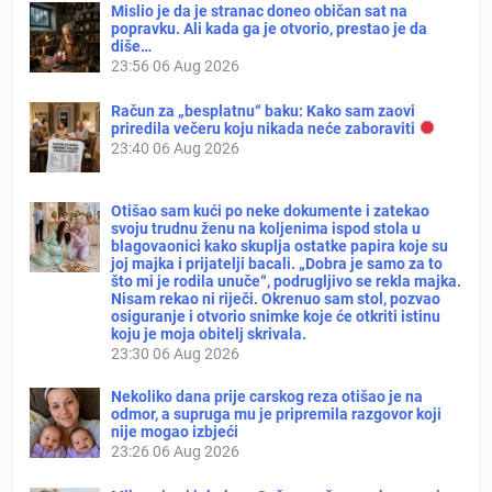
Mislio je da je stranac doneo običan sat na
popravku. Ali kada ga je otvorio, prestao je da
diše…
23:56
06 Aug 2026
Račun za „besplatnu“ baku: Kako sam zaovi
priredila večeru koju nikada neće zaboraviti
23:40
06 Aug 2026
Otišao sam kući po neke dokumente i zatekao
svoju trudnu ženu na koljenima ispod stola u
blagovaonici kako skuplja ostatke papira koje su
joj majka i prijatelji bacali. „Dobra je samo za to
što mi je rodila unuče“, podrugljivo se rekla majka.
Nisam rekao ni riječi. Okrenuo sam stol, pozvao
osiguranje i otvorio snimke koje će otkriti istinu
koju je moja obitelj skrivala.
23:30
06 Aug 2026
Nekoliko dana prije carskog reza otišao je na
odmor, a supruga mu je pripremila razgovor koji
nije mogao izbjeći
23:26
06 Aug 2026