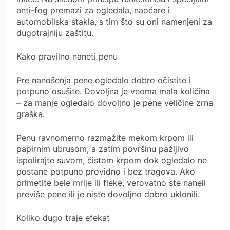
anti-fog premazi za ogledala, naočare i
automobilska stakla, s tim što su oni namenjeni za
dugotrajniju zaštitu.
Kako pravilno naneti penu
Pre nanošenja pene ogledalo dobro očistite i
potpuno osušite. Dovoljna je veoma mala količina
– za manje ogledalo dovoljno je pene veličine zrna
graška.
Penu ravnomerno razmažite mekom krpom ili
papirnim ubrusom, a zatim površinu pažljivo
ispolirajte suvom, čistom krpom dok ogledalo ne
postane potpuno providno i bez tragova. Ako
primetite bele mrlje ili fleke, verovatno ste naneli
previše pene ili je niste dovoljno dobro uklonili.
Koliko dugo traje efekat