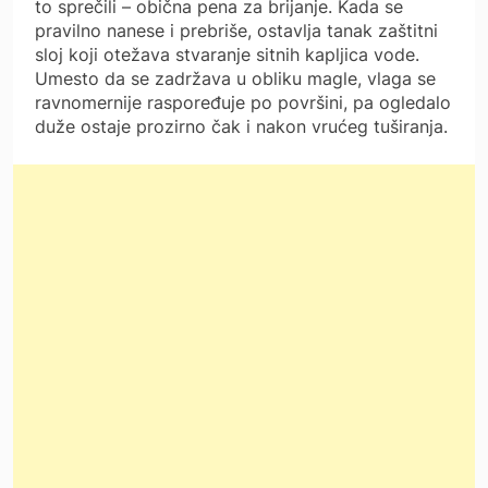
to sprečili – obična pena za brijanje. Kada se
pravilno nanese i prebriše, ostavlja tanak zaštitni
sloj koji otežava stvaranje sitnih kapljica vode.
Umesto da se zadržava u obliku magle, vlaga se
ravnomernije raspoređuje po površini, pa ogledalo
duže ostaje prozirno čak i nakon vrućeg tuširanja.