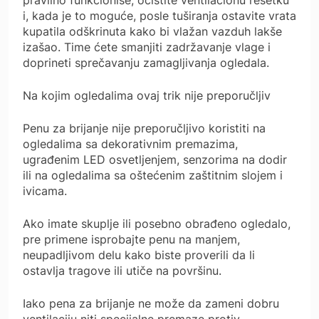
i, kada je to moguće, posle tuširanja ostavite vrata
kupatila odškrinuta kako bi vlažan vazduh lakše
izašao. Time ćete smanjiti zadržavanje vlage i
doprineti sprečavanju zamagljivanja ogledala.
Na kojim ogledalima ovaj trik nije preporučljiv
Penu za brijanje nije preporučljivo koristiti na
ogledalima sa dekorativnim premazima,
ugrađenim LED osvetljenjem, senzorima na dodir
ili na ogledalima sa oštećenim zaštitnim slojem i
ivicama.
Ako imate skuplje ili posebno obrađeno ogledalo,
pre primene isprobajte penu na manjem,
neupadljivom delu kako biste proverili da li
ostavlja tragove ili utiče na površinu.
Iako pena za brijanje ne može da zameni dobru
ventilaciju niti specijalne premaze protiv