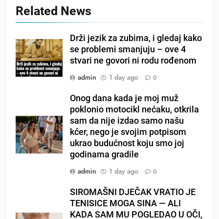
Related News
Drži jezik za zubima, i gledaj kako
se problemi smanjuju – ove 4
stvari ne govori ni rodu rođenom
admin
1 day ago
0
Onog dana kada je moj muž
poklonio motocikl nećaku, otkrila
sam da nije izdao samo našu
kćer, nego je svojim potpisom
ukrao budućnost koju smo joj
godinama gradile
admin
1 day ago
0
SIROMAŠNI DJEČAK VRATIO JE
TENISICE MOGA SINA — ALI
KADA SAM MU POGLEDAO U OČI,