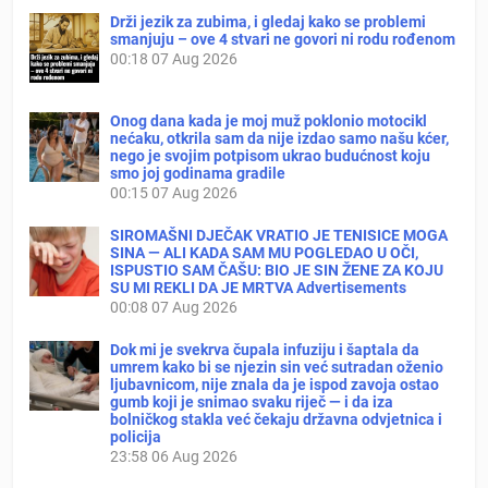
Drži jezik za zubima, i gledaj kako se problemi
smanjuju – ove 4 stvari ne govori ni rodu rođenom
00:18
07 Aug 2026
Onog dana kada je moj muž poklonio motocikl
nećaku, otkrila sam da nije izdao samo našu kćer,
nego je svojim potpisom ukrao budućnost koju
smo joj godinama gradile
00:15
07 Aug 2026
SIROMAŠNI DJEČAK VRATIO JE TENISICE MOGA
SINA — ALI KADA SAM MU POGLEDAO U OČI,
ISPUSTIO SAM ČAŠU: BIO JE SIN ŽENE ZA KOJU
SU MI REKLI DA JE MRTVA Advertisements
00:08
07 Aug 2026
Dok mi je svekrva čupala infuziju i šaptala da
umrem kako bi se njezin sin već sutradan oženio
ljubavnicom, nije znala da je ispod zavoja ostao
gumb koji je snimao svaku riječ — i da iza
bolničkog stakla već čekaju državna odvjetnica i
policija
23:58
06 Aug 2026