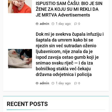
ISPUSTIO SAM ČAŠU: BIO JE SIN
ŽENE ZA KOJU SU MI REKLI DA
JE MRTVA Advertisements
admin
1 day ago
0
Dok mi je svekrva čupala infuziju i
šaptala da umrem kako bi se
njezin sin već sutradan oženio
ljubavnicom, nije znala da je
ispod zavoja ostao gumb koji je
snimao svaku riječ — i da iza
bolničkog stakla već čekaju
državna odvjetnica i policija
admin
1 day ago
0
RECENT POSTS