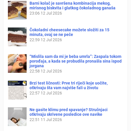
Barni kolač je savršena kombinacija mekog,
mirisnog biskvita i glatkog čokoladnog ganaša
23:06
12 Jul 2026
Čokoladni cheesecake možete složiti za 15
minuta, ovaj se ne peče
22:59
12 Jul 2026
“Mislila sam da mi je beba umrla”: Zaspala tokom
porođaja, a kada se probudila pronašla sina ispod
jorgana
22:58
12 Jul 2026
Brzi test ličnosti: Prve tri riječi koje uočite,
otkrivaju šta vam najviše fali u životu
22:57
12 Jul 2026
Ne gasite klimu pred spavanje? Stručnjaci
otkrivaju skrivene posledice ove navike
22:51
11 Jul 2026