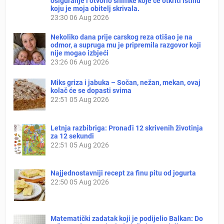
osiguranje i otvorio snimke koje će otkriti istinu
koju je moja obitelj skrivala.
23:30
06 Aug 2026
Nekoliko dana prije carskog reza otišao je na
odmor, a supruga mu je pripremila razgovor koji
nije mogao izbjeći
23:26
06 Aug 2026
Miks griza i jabuka – Sočan, nežan, mekan, ovaj
kolač će se dopasti svima
22:51
05 Aug 2026
Letnja razbibriga: Pronađi 12 skrivenih životinja
za 12 sekundi
22:51
05 Aug 2026
Najjednostavniji recept za finu pitu od jogurta
22:50
05 Aug 2026
Matematički zadatak koji je podijelio Balkan: Do