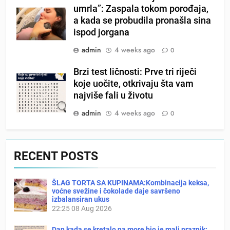
umrla”: Zaspala tokom porođaja,
a kada se probudila pronašla sina
ispod jorgana
admin
4 weeks ago
0
Brzi test ličnosti: Prve tri riječi
koje uočite, otkrivaju šta vam
najviše fali u životu
admin
4 weeks ago
0
RECENT POSTS
ŠLAG TORTA SA KUPINAMA:Kombinacija keksa,
voćne svežine i čokolade daje savršeno
izbalansiran ukus
22:25
08 Aug 2026
Dan kada se kretalo na more bio je mali praznik: