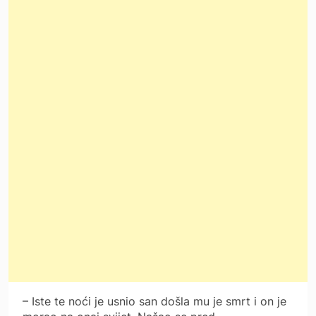
– Iste te noći je usnio san došla mu je smrt i on je