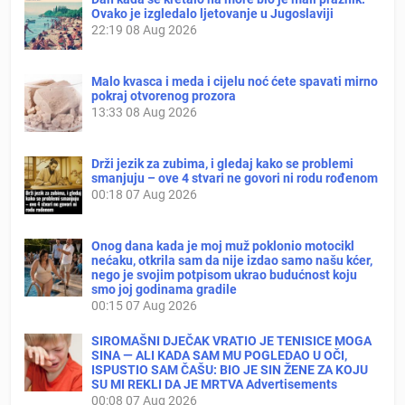
Ovako je izgledalo ljetovanje u Jugoslaviji
22:19
08 Aug 2026
Malo kvasca i meda i cijelu noć ćete spavati mirno
pokraj otvorenog prozora
13:33
08 Aug 2026
Drži jezik za zubima, i gledaj kako se problemi
smanjuju – ove 4 stvari ne govori ni rodu rođenom
00:18
07 Aug 2026
Onog dana kada je moj muž poklonio motocikl
nećaku, otkrila sam da nije izdao samo našu kćer,
nego je svojim potpisom ukrao budućnost koju
smo joj godinama gradile
00:15
07 Aug 2026
SIROMAŠNI DJEČAK VRATIO JE TENISICE MOGA
SINA — ALI KADA SAM MU POGLEDAO U OČI,
ISPUSTIO SAM ČAŠU: BIO JE SIN ŽENE ZA KOJU
SU MI REKLI DA JE MRTVA Advertisements
00:08
07 Aug 2026