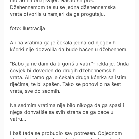
morao na onaj svijet. Našao se pred
Džehennemom te su se jedna džehennemska
vrata otvorila u namjeri da ga progutaju.
foto: Ilustracija
Ali na vratima ga je čekala jedna od njegovih
kćerki nije dozvolila da bude bačen u džehennem.
“Babo ja ne dam da ti goriš u vatri.”- rekla je. Onda
čovjek bi doveden do drugih džehennemskih
vrata. Ali tamo ga je čekala druga kćerka sa istim
riječima, te bi spašen. Tako se ponovilo na šest
vrata, sve do sedmih.
Na sedmim vratima nije bilo nikoga da ga spasi i
njega dohvatiše sa svih strana da ga bace u
vatru…
I baš tada se probudio sav potresen. Odjednom