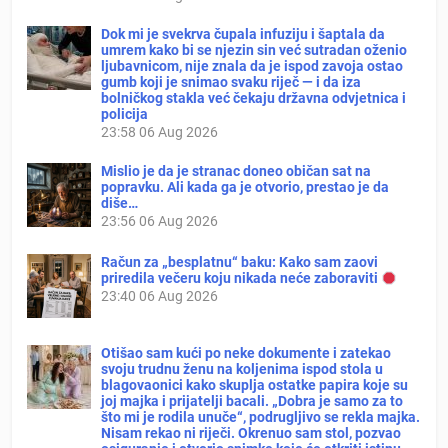
Dok mi je svekrva čupala infuziju i šaptala da
umrem kako bi se njezin sin već sutradan oženio
ljubavnicom, nije znala da je ispod zavoja ostao
gumb koji je snimao svaku riječ — i da iza
bolničkog stakla već čekaju državna odvjetnica i
policija
23:58
06 Aug 2026
Mislio je da je stranac doneo običan sat na
popravku. Ali kada ga je otvorio, prestao je da
diše…
23:56
06 Aug 2026
Račun za „besplatnu“ baku: Kako sam zaovi
priredila večeru koju nikada neće zaboraviti
23:40
06 Aug 2026
Otišao sam kući po neke dokumente i zatekao
svoju trudnu ženu na koljenima ispod stola u
blagovaonici kako skuplja ostatke papira koje su
joj majka i prijatelji bacali. „Dobra je samo za to
što mi je rodila unuče“, podrugljivo se rekla majka.
Nisam rekao ni riječi. Okrenuo sam stol, pozvao