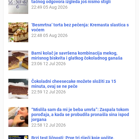
tačnog odgovora izgleda još nismo stigli
22:49
05 Aug 2026
‘Besmrtna’ torta bez pečenja: Kremasta slastica s
voćem
22:48
05 Aug 2026
Barni kolač je savršena kombinacija mekog,
mirisnog biskvita i glatkog čokoladnog ganaša
23:06
12 Jul 2026
Čokoladni cheesecake možete složiti za 15
minuta, ovaj se ne peče
22:59
12 Jul 2026
“Mislila sam da mi je beba umrla”: Zaspala tokom
porođaja, a kada se probudila pronašla sina ispod
jorgana
22:58
12 Jul 2026
Brzi test ličnosti: Prve tri riječi koje uočite,