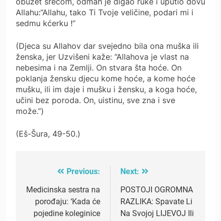
obuzet srećom, odmah je digao ruke i uputio dovu
Allahu:”Allahu, tako Ti Tvoje veličine, podari mi i
sedmu kćerku !”
(Djeca su Allahov dar svejedno bila ona muška ili
ženska, jer Uzvišeni kaže: “Allahova je vlast na
nebesima i na Zemlji. On stvara šta hoće. On
poklanja žensku djecu kome hoće, a kome hoće
mušku, ili im daje i mušku i žensku, a koga hoće,
učini bez poroda. On, uistinu, sve zna i sve
može.”)
(Eš-Šura, 49-50.)
Previous:
Next:
Post
navigation
Medicinska sestra na
POSTOJI OGROMNA
porođaju: ‘Kada će
RAZLIKA: Spavate Li
pojedine koleginice
Na Svojoj LIJEVOJ Ili