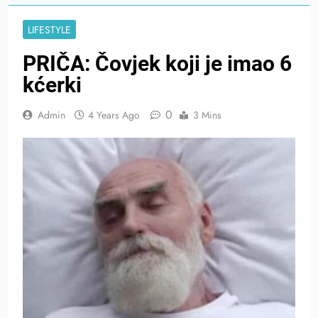
LIFESTYLE
PRIČA: Čovjek koji je imao 6
kćerki
0
Admin
4 Years Ago
3 Mins