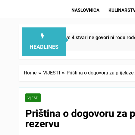
NASLOVNICA
KULINARST
D
emi smanjuju – ove 4 stvari ne govori ni rodu rođenom
HEADLINES
Home
VIJESTI
Priština o dogovoru za prijelaz
VIJESTI
Priština o dogovoru za 
rezervu