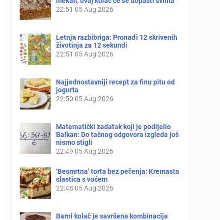
mekan, ovaj kolač će se dopasti svima
22:51
05 Aug 2026
Letnja razbibriga: Pronađi 12 skrivenih
životinja za 12 sekundi
22:51
05 Aug 2026
Najjednostavniji recept za finu pitu od
jogurta
22:50
05 Aug 2026
Matematički zadatak koji je podijelio
Balkan: Do tačnog odgovora izgleda još
nismo stigli
22:49
05 Aug 2026
‘Besmrtna’ torta bez pečenja: Kremasta
slastica s voćem
22:48
05 Aug 2026
Barni kolač je savršena kombinacija