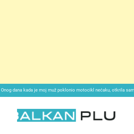
ok mi je svekrva čupala infuziju i šaptala da umrem kako bi se njez
nije znala da je ispod zavoja ostao gumb koji je snimao svaku riječ
Drži jezik za zubima, i gledaj kako se problemi smanjuju –
Onog dana kada je moj muž poklonio motocikl nećaku, otkrila sam 
svojim potpisom ukrao bud
SIROMAŠNI DJEČAK VRATIO JE TENISICE MOGA SINA — ALI KADA
SAM ČAŠU: BIO JE SIN ŽENE ZA KOJU SU M
ok mi je svekrva čupala infuziju i šaptala da umrem kako bi se njez
nije znala da je ispod zavoja ostao gumb koji je snimao svaku riječ
LKAN PLUS
Drži jezik za zubima, i gledaj kako se problemi smanjuju –