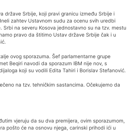
a države Srbije, koji pravi granicu između Srbije i
odneli zahtev Ustavnom sudu za ocenu svih uredbi
je. Srbi na severu Kosova jednostavno su na tzv. mestu
mamo pravo da štitimo Ustav države Srbije čak i u
ić.
etalje ovog sporazuma. Šef parlamentarne grupe
et Beqiri navodi da sporazum IBM nije nov, s
aloga koji su vodili Edita Tahiri i Borislav Stefanović.
e rečeno na tzv. tehničkim sastancima. Očekujemo da
đutim vjeruju da su dva premijera, ovim sporazumom,
ra pošto će na osnovu njega, carinski prihodi ići u