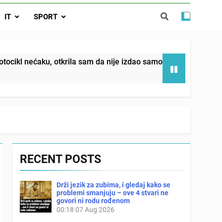
da nije izdao samo našu kćer, nego je
IT
SPORT
ućnost koju smo joj godinama gradile
 SAM MU POGLEDAO U OČI, ISPUSTIO
I REKLI DA JE MRTVA Advertisements
in sin već sutradan oženio ljubavnicom,
tkrila sam da nije izdao samo našu kćer, nego je svojim potp
 — i da iza bolničkog stakla već čekaju
državna odvjetnica i policija
RECENT POSTS
Drži jezik za zubima, i gledaj kako se
problemi smanjuju – ove 4 stvari ne
govori ni rodu rođenom
00:18
07 Aug 2026