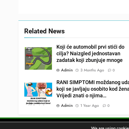
Related News
Koji će automobil prvi stići do
cilja? Naizgled jednostavan
zadatak koji zbunjuje mnoge
Admin
3 Months Ago
0
RANI SIMPTOMI moždanog ud
koji se javljaju osobito kod žen
Vrijedi znati o njima…
Admin
1 Year Ago
0
We are using cookies