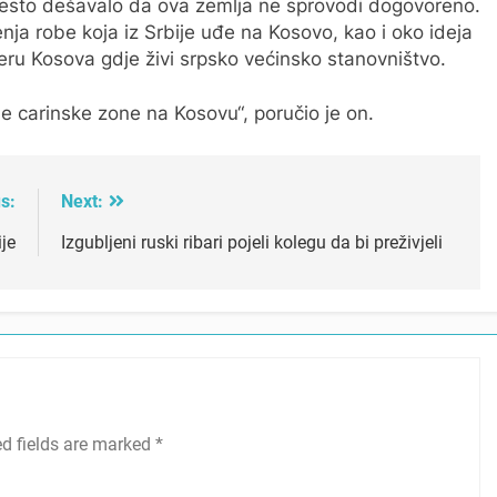
često dešavalo da ova zemlja ne sprovodi dogovoreno.
ja robe koja iz Srbije uđe na Kosovo, kao i oko ideja
eru Kosova gdje živi srpsko većinsko stanovništvo.
ene carinske zone na Kosovu“, poručio je on.
s:
Next:
je
Izgubljeni ruski ribari pojeli kolegu da bi preživjeli
ed fields are marked
*