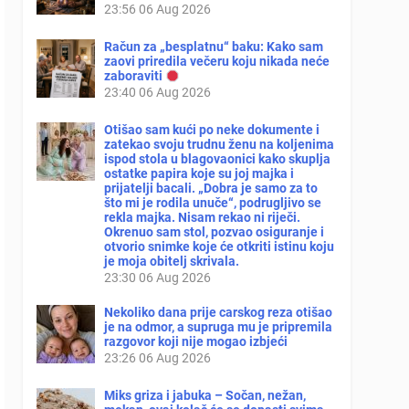
23:56
06 Aug 2026
Račun za „besplatnu“ baku: Kako sam
zaovi priredila večeru koju nikada neće
zaboraviti
23:40
06 Aug 2026
Otišao sam kući po neke dokumente i
zatekao svoju trudnu ženu na koljenima
ispod stola u blagovaonici kako skuplja
ostatke papira koje su joj majka i
prijatelji bacali. „Dobra je samo za to
što mi je rodila unuče“, podrugljivo se
rekla majka. Nisam rekao ni riječi.
Okrenuo sam stol, pozvao osiguranje i
otvorio snimke koje će otkriti istinu koju
je moja obitelj skrivala.
23:30
06 Aug 2026
Nekoliko dana prije carskog reza otišao
je na odmor, a supruga mu je pripremila
razgovor koji nije mogao izbjeći
23:26
06 Aug 2026
Miks griza i jabuka – Sočan, nežan,