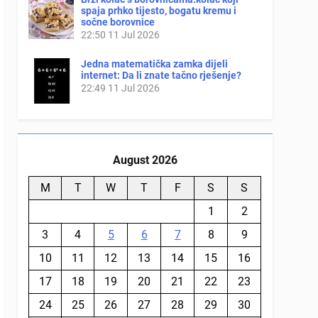
spaja prhko tijesto, bogatu kremu i
sočne borovnice
22:50
11 Jul 2026
Jedna matematička zamka dijeli
internet: Da li znate tačno rješenje?
22:49
11 Jul 2026
August 2026
M
T
W
T
F
S
S
1
2
3
4
5
6
7
8
9
10
11
12
13
14
15
16
17
18
19
20
21
22
23
24
25
26
27
28
29
30