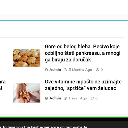
Gore od belog hleba: Pecivo koje
ozbiljno šteti pankreasu, a mnogi
ga biraju za doručak
Admin
5 Months Ago
0
ara
Ove vitamine nipošto ne uzimajte
a!
zajedno, “spržiće” vam želudac
Admin
1 Year Ago
0
 to give you the best experience on our website.