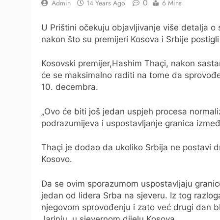
0
Admin
14 Years Ago
6 Mins
U Prištini očekuju objavljivanje više detalja 
nakon što su premijeri Kosova i Srbije postig
Kosovski premijer,Hashim Thaçi, nakon sastan
će se maksimalno raditi na tome da sprovođe
10. decembra.
„Ovo će biti još jedan uspjeh procesa normali
podrazumijeva i uspostavljanje granica izmeđ
Thaçi je dodao da ukoliko Srbija ne postavi d
Kosovo.
Da se ovim sporazumom uspostavljaju granice 
jedan od lidera Srba na sjeveru. Iz tog razlog
njegovom sprovođenju i zato već drugi dan bl
Jarinju, u sjevernom dijelu Kosova.