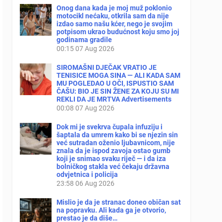
Onog dana kada je moj muž poklonio
motocikl nećaku, otkrila sam da nije
izdao samo našu kćer, nego je svojim
potpisom ukrao budućnost koju smo joj
godinama gradile
00:15
07 Aug 2026
SIROMAŠNI DJEČAK VRATIO JE
TENISICE MOGA SINA — ALI KADA SAM
MU POGLEDAO U OČI, ISPUSTIO SAM
ČAŠU: BIO JE SIN ŽENE ZA KOJU SU MI
REKLI DA JE MRTVA Advertisements
00:08
07 Aug 2026
Dok mi je svekrva čupala infuziju i
šaptala da umrem kako bi se njezin sin
već sutradan oženio ljubavnicom, nije
znala da je ispod zavoja ostao gumb
koji je snimao svaku riječ — i da iza
bolničkog stakla već čekaju državna
odvjetnica i policija
23:58
06 Aug 2026
Mislio je da je stranac doneo običan sat
na popravku. Ali kada ga je otvorio,
prestao je da diše…