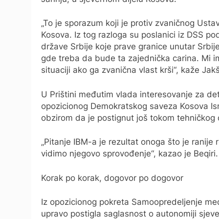
„To je sporazum koji je protiv zvaničnog Ustav
Kosova. Iz tog razloga su poslanici iz DSS p
države Srbije koje prave granice unutar Srbi
gde treba da bude ta zajednička carina. Mi i
situaciji ako ga zvanična vlast krši“, kaže Jakš
U Prištini međutim vlada interesovanje za d
opozicionog Demokratskog saveza Kosova Ism
obzirom da je postignut još tokom tehničkog dij
„Pitanje IBM-a je rezultat onoga što je ranij
vidimo njegovo sprovođenje“, kazao je Beqiri.
Korak po korak, dogovor po dogovor
Iz opozicionog pokreta Samoopredeljenje me
upravo postigla saglasnost o autonomiji sjeve