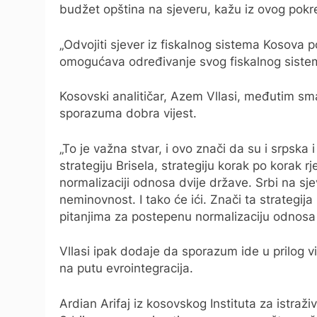
budžet opština na sjeveru, kažu iz ovog pokr
„Odvojiti sjever iz fiskalnog sistema Kosova
omogućava određivanje svog fiskalnog sistem
Kosovski analitičar, Azem Vllasi, međutim s
sporazuma dobra vijest.
„To je važna stvar, i ovo znači da su i srpska i
strategiju Brisela, strategiju korak po korak rj
normalizaciji odnosa dvije države. Srbi na sje
neminovnost. I tako će ići. Znači ta strategi
pitanjima za postepenu normalizaciju odnosa u
Vllasi ipak dodaje da sporazum ide u prilog v
na putu evrointegracija.
Ardian Arifaj iz kosovskog Instituta za istraž