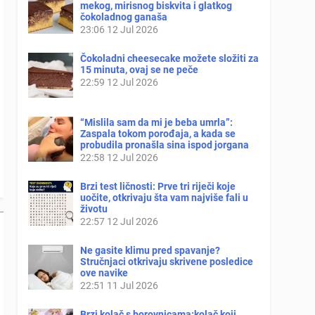
mekog, mirisnog biskvita i glatkog
čokoladnog ganaša
23:06
12 Jul 2026
Čokoladni cheesecake možete složiti za
15 minuta, ovaj se ne peče
22:59
12 Jul 2026
“Mislila sam da mi je beba umrla”:
Zaspala tokom porođaja, a kada se
probudila pronašla sina ispod jorgana
22:58
12 Jul 2026
Brzi test ličnosti: Prve tri riječi koje
uočite, otkrivaju šta vam najviše fali u
životu
22:57
12 Jul 2026
Ne gasite klimu pred spavanje?
Stručnjaci otkrivaju skrivene posledice
ove navike
22:51
11 Jul 2026
Brzi kolač s borovnicama:kolač koji