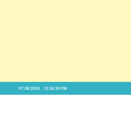
D
Skip
07.08.2026
12:56:31 PM
to
content
D
BA