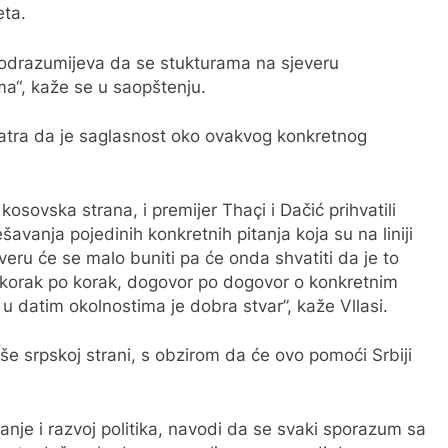
eta.
 podrazumijeva da se stukturama na sjeveru
a“, kaže se u saopštenju.
matra da je saglasnost oko ovakvog konkretnog
 kosovska strana, i premijer Thaçi i Dačić prihvatili
ešavanja pojedinih konkretnih pitanja koja su na liniji
veru će se malo buniti pa će onda shvatiti da je to
ja korak po korak, dogovor po dogovor o konkretnim
 datim okolnostima je dobra stvar”, kaže Vllasi.
iše srpskoj strani, s obzirom da će ovo pomoći Srbiji
ivanje i razvoj politika, navodi da se svaki sporazum sa