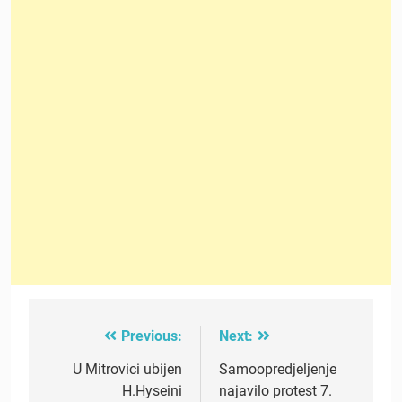
Previous:
Next:
Post
navigation
U Mitrovici ubijen
Samoopredjeljenje
H.Hyseini
najavilo protest 7.