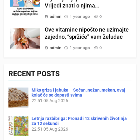
Vrijedi znati o njima…
admin
1 year ago
0
Ove vitamine nipošto ne uzimajte
zajedno, “spržiće” vam želudac
admin
1 year ago
0
RECENT POSTS
Miks griza i jabuka – Sočan, nežan, mekan, ovaj
kolač će se dopasti svima
22:51
05 Aug 2026
Letnja razbibriga: Pronađi 12 skrivenih životinja
za 12 sekundi
22:51
05 Aug 2026