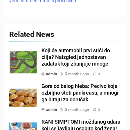
your comment data is processed.
Related News
Koji će automobil prvi stići do
cilja? Naizgled jednostavan
zadatak koji zbunjuje mnoge
admin
3 months ago
0
Gore od belog hleba: Pecivo koje
ozbiljno šteti pankreasu, a mnogi
ga biraju za doručak
admin
5 months ago
0
RANI SIMPTOMI moždanog udara
koji se javljaju osobito kod žena!