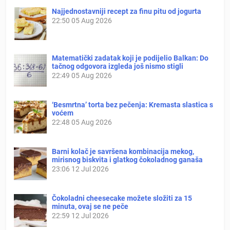
Najjednostavniji recept za finu pitu od jogurta
22:50
05 Aug 2026
Matematički zadatak koji je podijelio Balkan: Do
tačnog odgovora izgleda još nismo stigli
22:49
05 Aug 2026
‘Besmrtna’ torta bez pečenja: Kremasta slastica s
voćem
22:48
05 Aug 2026
Barni kolač je savršena kombinacija mekog,
mirisnog biskvita i glatkog čokoladnog ganaša
23:06
12 Jul 2026
Čokoladni cheesecake možete složiti za 15
minuta, ovaj se ne peče
22:59
12 Jul 2026