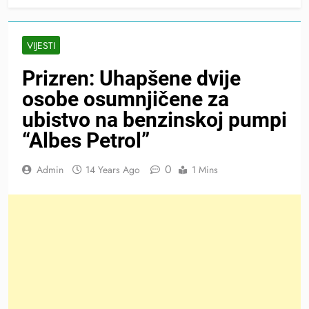
VIJESTI
Prizren: Uhapšene dvije
osobe osumnjičene za
ubistvo na benzinskoj pumpi
“Albes Petrol”
0
Admin
14 Years Ago
1 Mins