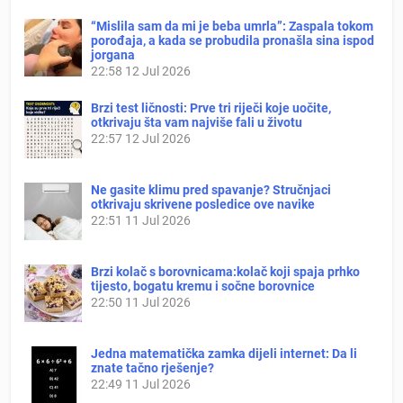
“Mislila sam da mi je beba umrla”: Zaspala tokom
porođaja, a kada se probudila pronašla sina ispod
jorgana
22:58
12 Jul 2026
Brzi test ličnosti: Prve tri riječi koje uočite,
otkrivaju šta vam najviše fali u životu
22:57
12 Jul 2026
Ne gasite klimu pred spavanje? Stručnjaci
otkrivaju skrivene posledice ove navike
22:51
11 Jul 2026
Brzi kolač s borovnicama:kolač koji spaja prhko
tijesto, bogatu kremu i sočne borovnice
22:50
11 Jul 2026
Jedna matematička zamka dijeli internet: Da li
znate tačno rješenje?
22:49
11 Jul 2026