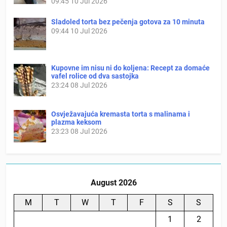
09:45
10 Jul 2026
Sladoled torta bez pečenja gotova za 10 minuta
09:44
10 Jul 2026
Kupovne im nisu ni do koljena: Recept za domaće
vafel rolice od dva sastojka
23:24
08 Jul 2026
Osvježavajuća kremasta torta s malinama i
plazma keksom
23:23
08 Jul 2026
August 2026
M
T
W
T
F
S
S
1
2