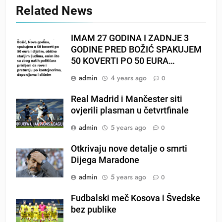
Related News
IMAM 27 GODINA I ZADNJE 3
GODINE PRED BOŽIĆ SPAKUJEM
50 KOVERTI PO 50 EURA…
admin
4 years ago
0
Real Madrid i Mančester siti
ovjerili plasman u četvrtfinale
admin
5 years ago
0
Otkrivaju nove detalje o smrti
Dijega Maradone
admin
5 years ago
0
Fudbalski meč Kosova i Švedske
bez publike