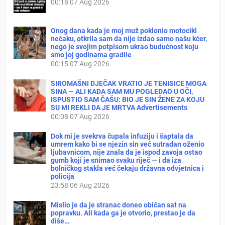
00:18
07 Aug 2026
Onog dana kada je moj muž poklonio motocikl
nećaku, otkrila sam da nije izdao samo našu kćer,
nego je svojim potpisom ukrao budućnost koju
smo joj godinama gradile
00:15
07 Aug 2026
SIROMAŠNI DJEČAK VRATIO JE TENISICE MOGA
SINA — ALI KADA SAM MU POGLEDAO U OČI,
ISPUSTIO SAM ČAŠU: BIO JE SIN ŽENE ZA KOJU
SU MI REKLI DA JE MRTVA Advertisements
00:08
07 Aug 2026
Dok mi je svekrva čupala infuziju i šaptala da
umrem kako bi se njezin sin već sutradan oženio
ljubavnicom, nije znala da je ispod zavoja ostao
gumb koji je snimao svaku riječ — i da iza
bolničkog stakla već čekaju državna odvjetnica i
policija
23:58
06 Aug 2026
Mislio je da je stranac doneo običan sat na
popravku. Ali kada ga je otvorio, prestao je da
diše…