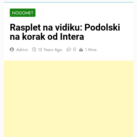
NOGOMET
Rasplet na vidiku: Podolski
na korak od Intera
0
Admin
12 Years Ago
1 Mins