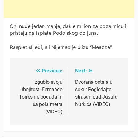
Oni nude jedan manje, dakle milion za pozajmicu i
pristaju da isplate Podolskog do juna.
Rasplet slijedi, ali Nijemac je blizu “Meazze”.
Previous:
Next:
Post
navigation
Izgubio svoju
Dvorana ostala u
ubojitost: Fernando
šoku: Pogledajte
Torres ne pogađa ni
strašan pad Jusufa
sa pola metra
Nurkića (VIDEO)
(VIDEO)