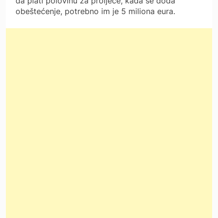
da plati polovinu za proljeće, kada se doda
obeštećenje, potrebno im je 5 miliona eura.