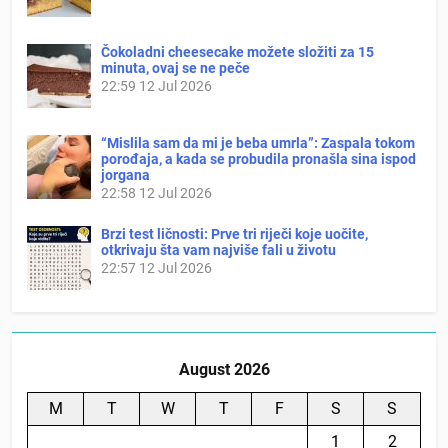
Čokoladni cheesecake možete složiti za 15
minuta, ovaj se ne peče
22:59
12 Jul 2026
“Mislila sam da mi je beba umrla”: Zaspala tokom
porođaja, a kada se probudila pronašla sina ispod
jorgana
22:58
12 Jul 2026
Brzi test ličnosti: Prve tri riječi koje uočite,
otkrivaju šta vam najviše fali u životu
22:57
12 Jul 2026
August 2026
M
T
W
T
F
S
S
1
2