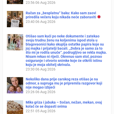
23:56
06 Aug 2026
Račun za „besplatnu“ baku: Kako sam zaovi
priredila večeru koju nikada neće zaboraviti
23:40
06 Aug 2026
Otišao sam kući po neke dokumente i zatekao
svoju trudnu ženu na koljenima ispod stola u
blagovaonici kako skuplja ostatke papira koje su
joj majka i prijatelji bacali. „Dobra je samo za to
što mi je rodila unuče“, podrugljivo se rekla majka.
Nisam rekao ni riječi. Okrenuo sam stol, pozvao
osiguranje i otvorio snimke koje će otkriti istinu
koju je moja obitelj skrivala.
23:30
06 Aug 2026
Nekoliko dana prije carskog reza otišao je na
odmor, a supruga mu je pripremila razgovor koji
nije mogao izbjeći
23:26
06 Aug 2026
Miks griza i jabuka – Sočan, nežan, mekan, ovaj
kolač će se dopasti svima
22:51
05 Aug 2026