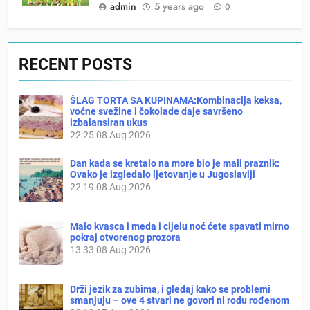
admin
5 years ago
0
RECENT POSTS
ŠLAG TORTA SA KUPINAMA:Kombinacija keksa,
voćne svežine i čokolade daje savršeno
izbalansiran ukus
22:25
08 Aug 2026
Dan kada se kretalo na more bio je mali praznik:
Ovako je izgledalo ljetovanje u Jugoslaviji
22:19
08 Aug 2026
Malo kvasca i meda i cijelu noć ćete spavati mirno
pokraj otvorenog prozora
13:33
08 Aug 2026
Drži jezik za zubima, i gledaj kako se problemi
smanjuju – ove 4 stvari ne govori ni rodu rođenom