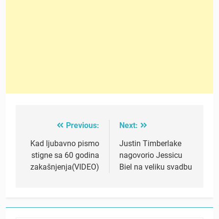
Previous:
Next:
Post
navigation
Kad ljubavno pismo
Justin Timberlake
stigne sa 60 godina
nagovorio Jessicu
zakašnjenja(VIDEO)
Biel na veliku svadbu