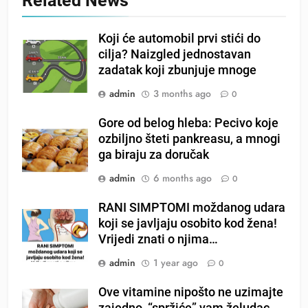
Related News
Koji će automobil prvi stići do
cilja? Naizgled jednostavan
zadatak koji zbunjuje mnoge
admin
3 months ago
0
Gore od belog hleba: Pecivo koje
ozbiljno šteti pankreasu, a mnogi
ga biraju za doručak
admin
6 months ago
0
RANI SIMPTOMI moždanog udara
koji se javljaju osobito kod žena!
Vrijedi znati o njima…
admin
1 year ago
0
Ove vitamine nipošto ne uzimajte
zajedno, “spržiće” vam želudac