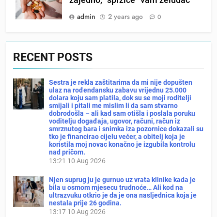
admin
2 years ago
0
RECENT POSTS
Sestra je rekla zaštitarima da mi nije dopušten
ulaz na rođendansku zabavu vrijednu 25.000
dolara koju sam platila, dok su se moji roditelji
smijali i pitali me mislim li da sam stvarno
dobrodošla – ali kad sam otišla i poslala poruku
voditelju događaja, ugovor, računi, račun iz
smrznutog bara i snimka iza pozornice dokazali su
tko je financirao cijelu večer, a obitelj koja je
koristila moj novac konačno je izgubila kontrolu
nad pričom.
13:21
10 Aug 2026
Njen suprug ju je gurnuo uz vrata klinike kada je
bila u osmom mjesecu trudnoće… Ali kod na
ultrazvuku otkrio je da je ona nasljednica koja je
nestala prije 26 godina.
13:17
10 Aug 2026