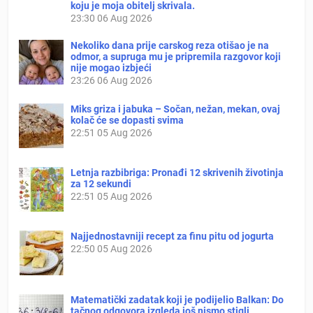
koju je moja obitelj skrivala.
23:30
06 Aug 2026
Nekoliko dana prije carskog reza otišao je na
odmor, a supruga mu je pripremila razgovor koji
nije mogao izbjeći
23:26
06 Aug 2026
Miks griza i jabuka – Sočan, nežan, mekan, ovaj
kolač će se dopasti svima
22:51
05 Aug 2026
Letnja razbibriga: Pronađi 12 skrivenih životinja
za 12 sekundi
22:51
05 Aug 2026
Najjednostavniji recept za finu pitu od jogurta
22:50
05 Aug 2026
Matematički zadatak koji je podijelio Balkan: Do
tačnog odgovora izgleda još nismo stigli