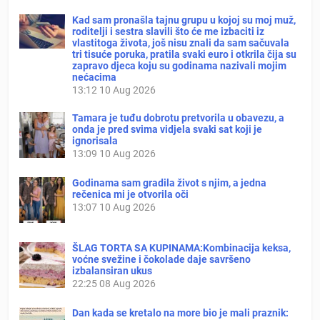
Kad sam pronašla tajnu grupu u kojoj su moj muž,
roditelji i sestra slavili što će me izbaciti iz
vlastitoga života, još nisu znali da sam sačuvala
tri tisuće poruka, pratila svaki euro i otkrila čija su
zapravo djeca koju su godinama nazivali mojim
nećacima
13:12
10 Aug 2026
Tamara je tuđu dobrotu pretvorila u obavezu, a
onda je pred svima vidjela svaki sat koji je
ignorisala
13:09
10 Aug 2026
Godinama sam gradila život s njim, a jedna
rečenica mi je otvorila oči
13:07
10 Aug 2026
ŠLAG TORTA SA KUPINAMA:Kombinacija keksa,
voćne svežine i čokolade daje savršeno
izbalansiran ukus
22:25
08 Aug 2026
Dan kada se kretalo na more bio je mali praznik: