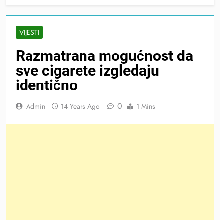
VIJESTI
Razmatrana mogućnost da
sve cigarete izgledaju
identično
0
Admin
14 Years Ago
1 Mins