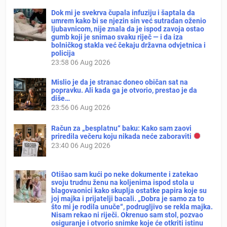
Dok mi je svekrva čupala infuziju i šaptala da
umrem kako bi se njezin sin već sutradan oženio
ljubavnicom, nije znala da je ispod zavoja ostao
gumb koji je snimao svaku riječ — i da iza
bolničkog stakla već čekaju državna odvjetnica i
policija
23:58
06 Aug 2026
Mislio je da je stranac doneo običan sat na
popravku. Ali kada ga je otvorio, prestao je da
diše…
23:56
06 Aug 2026
Račun za „besplatnu“ baku: Kako sam zaovi
priredila večeru koju nikada neće zaboraviti
23:40
06 Aug 2026
Otišao sam kući po neke dokumente i zatekao
svoju trudnu ženu na koljenima ispod stola u
blagovaonici kako skuplja ostatke papira koje su
joj majka i prijatelji bacali. „Dobra je samo za to
što mi je rodila unuče“, podrugljivo se rekla majka.
Nisam rekao ni riječi. Okrenuo sam stol, pozvao
osiguranje i otvorio snimke koje će otkriti istinu