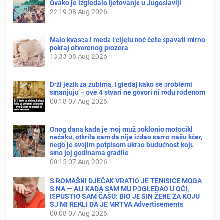
Ovako je izgledalo ljetovanje u Jugoslaviji
22:19
08 Aug 2026
Malo kvasca i meda i cijelu noć ćete spavati mirno
pokraj otvorenog prozora
13:33
08 Aug 2026
Drži jezik za zubima, i gledaj kako se problemi
smanjuju – ove 4 stvari ne govori ni rodu rođenom
00:18
07 Aug 2026
Onog dana kada je moj muž poklonio motocikl
nećaku, otkrila sam da nije izdao samo našu kćer,
nego je svojim potpisom ukrao budućnost koju
smo joj godinama gradile
00:15
07 Aug 2026
SIROMAŠNI DJEČAK VRATIO JE TENISICE MOGA
SINA — ALI KADA SAM MU POGLEDAO U OČI,
ISPUSTIO SAM ČAŠU: BIO JE SIN ŽENE ZA KOJU
SU MI REKLI DA JE MRTVA Advertisements
00:08
07 Aug 2026