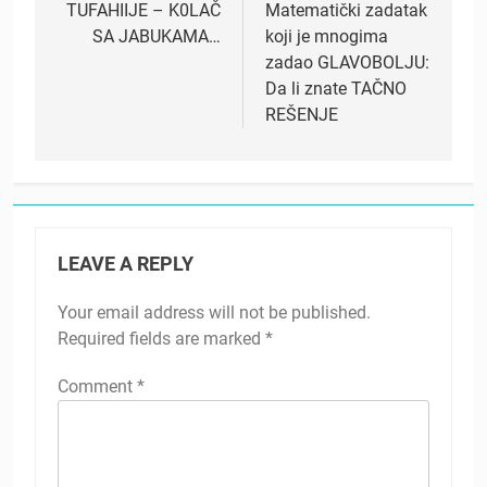
navigation
TUFAHIIJE – K0LAČ
Matematički zadatak
SA JABUKAMA…
koji je mnogima
zadao GLAVOBOLJU:
Da li znate TAČNO
REŠENJE
LEAVE A REPLY
Your email address will not be published.
Required fields are marked
*
Comment
*