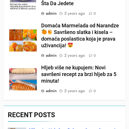
Šta Da Jedete
admin
2 years ago
0
Domaća Marmelada od Narandze
Savršeno slatka i kisela –
domaća poslastica koja je prava
uživancija!
admin
2 years ago
0
Hljeb više ne kupujem: Novi
savršeni recept za brzi hljeb za 5
minuta!
admin
2 years ago
0
RECENT POSTS