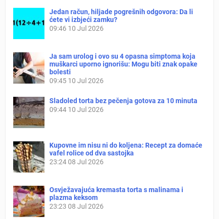
Jedan račun, hiljade pogrešnih odgovora: Da li
ćete vi izbjeći zamku?
09:46
10 Jul 2026
Ja sam urolog i ovo su 4 opasna simptoma koja
muškarci uporno ignorišu: Mogu biti znak opake
bolesti
09:45
10 Jul 2026
Sladoled torta bez pečenja gotova za 10 minuta
09:44
10 Jul 2026
Kupovne im nisu ni do koljena: Recept za domaće
vafel rolice od dva sastojka
23:24
08 Jul 2026
Osvježavajuća kremasta torta s malinama i
plazma keksom
23:23
08 Jul 2026