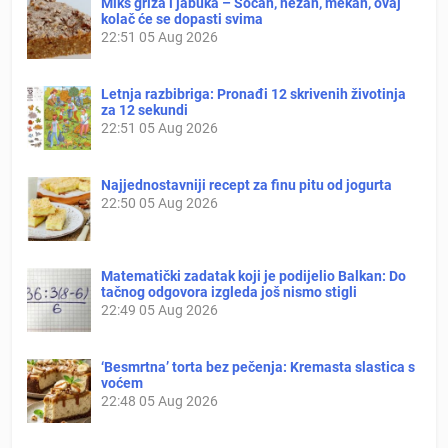
Miks griza i jabuka – Sočan, nežan, mekan, ovaj
kolač će se dopasti svima
22:51
05 Aug 2026
Letnja razbibriga: Pronađi 12 skrivenih životinja
za 12 sekundi
22:51
05 Aug 2026
Najjednostavniji recept za finu pitu od jogurta
22:50
05 Aug 2026
Matematički zadatak koji je podijelio Balkan: Do
tačnog odgovora izgleda još nismo stigli
22:49
05 Aug 2026
‘Besmrtna’ torta bez pečenja: Kremasta slastica s
voćem
22:48
05 Aug 2026