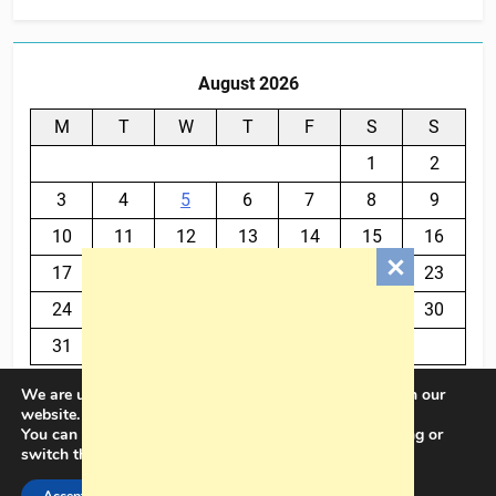
August 2026
M
T
W
T
F
S
S
1
2
3
4
5
6
7
8
9
10
11
12
13
14
15
16
17
18
19
20
21
22
23
24
25
26
27
28
29
30
31
We are using cookies to give you the best experience on our
« Jul
website.
You can find out more about which cookies we are using or
switch them off in
settings
.
BalkanPlus 2024© Powered By
.
BlazeThemes