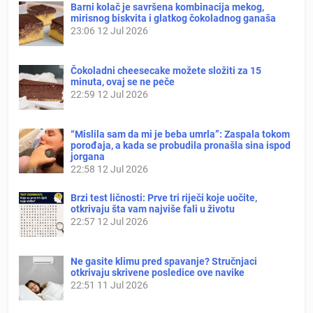
Barni kolač je savršena kombinacija mekog,
mirisnog biskvita i glatkog čokoladnog ganaša
23:06
12 Jul 2026
Čokoladni cheesecake možete složiti za 15
minuta, ovaj se ne peče
22:59
12 Jul 2026
“Mislila sam da mi je beba umrla”: Zaspala tokom
porođaja, a kada se probudila pronašla sina ispod
jorgana
22:58
12 Jul 2026
Brzi test ličnosti: Prve tri riječi koje uočite,
otkrivaju šta vam najviše fali u životu
22:57
12 Jul 2026
Ne gasite klimu pred spavanje? Stručnjaci
otkrivaju skrivene posledice ove navike
22:51
11 Jul 2026