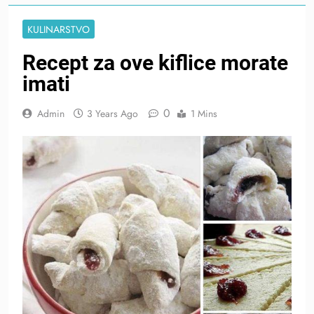
KULINARSTVO
Recept za ove kiflice morate
imati
0
Admin
3 Years Ago
1 Mins