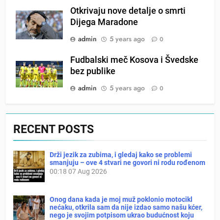
Otkrivaju nove detalje o smrti
Dijega Maradone
admin
5 years ago
0
Fudbalski meč Kosova i Švedske
bez publike
admin
5 years ago
0
RECENT POSTS
Drži jezik za zubima, i gledaj kako se problemi
smanjuju – ove 4 stvari ne govori ni rodu rođenom
00:18
07 Aug 2026
Onog dana kada je moj muž poklonio motocikl
nećaku, otkrila sam da nije izdao samo našu kćer,
nego je svojim potpisom ukrao budućnost koju