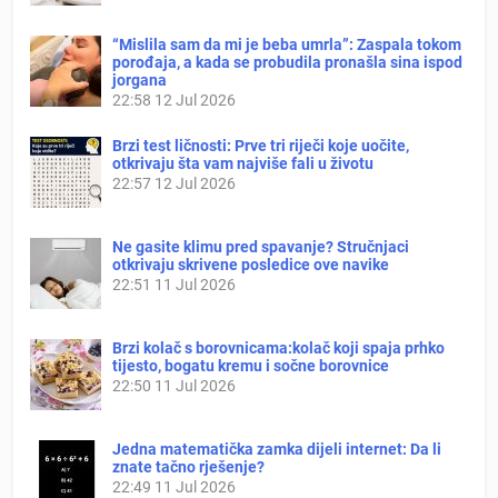
“Mislila sam da mi je beba umrla”: Zaspala tokom
porođaja, a kada se probudila pronašla sina ispod
jorgana
22:58
12 Jul 2026
Brzi test ličnosti: Prve tri riječi koje uočite,
otkrivaju šta vam najviše fali u životu
22:57
12 Jul 2026
Ne gasite klimu pred spavanje? Stručnjaci
otkrivaju skrivene posledice ove navike
22:51
11 Jul 2026
Brzi kolač s borovnicama:kolač koji spaja prhko
tijesto, bogatu kremu i sočne borovnice
22:50
11 Jul 2026
Jedna matematička zamka dijeli internet: Da li
znate tačno rješenje?
22:49
11 Jul 2026