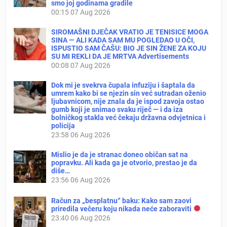
smo joj godinama gradile
00:15
07 Aug 2026
SIROMAŠNI DJEČAK VRATIO JE TENISICE MOGA
SINA — ALI KADA SAM MU POGLEDAO U OČI,
ISPUSTIO SAM ČAŠU: BIO JE SIN ŽENE ZA KOJU
SU MI REKLI DA JE MRTVA Advertisements
00:08
07 Aug 2026
Dok mi je svekrva čupala infuziju i šaptala da
umrem kako bi se njezin sin već sutradan oženio
ljubavnicom, nije znala da je ispod zavoja ostao
gumb koji je snimao svaku riječ — i da iza
bolničkog stakla već čekaju državna odvjetnica i
policija
23:58
06 Aug 2026
Mislio je da je stranac doneo običan sat na
popravku. Ali kada ga je otvorio, prestao je da
diše…
23:56
06 Aug 2026
Račun za „besplatnu“ baku: Kako sam zaovi
priredila večeru koju nikada neće zaboraviti
23:40
06 Aug 2026