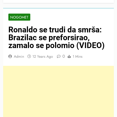
NOGOMET
Ronaldo se trudi da smrša:
Brazilac se preforsirao,
zamalo se polomio (VIDEO)
0
Admin
12 Years Ago
1 Mins