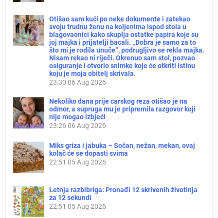
Otišao sam kući po neke dokumente i zatekao
svoju trudnu ženu na koljenima ispod stola u
blagovaonici kako skuplja ostatke papira koje su
joj majka i prijatelji bacali. „Dobra je samo za to
što mi je rodila unuče“, podrugljivo se rekla majka.
Nisam rekao ni riječi. Okrenuo sam stol, pozvao
osiguranje i otvorio snimke koje će otkriti istinu
koju je moja obitelj skrivala.
23:30
06 Aug 2026
Nekoliko dana prije carskog reza otišao je na
odmor, a supruga mu je pripremila razgovor koji
nije mogao izbjeći
23:26
06 Aug 2026
Miks griza i jabuka – Sočan, nežan, mekan, ovaj
kolač će se dopasti svima
22:51
05 Aug 2026
Letnja razbibriga: Pronađi 12 skrivenih životinja
za 12 sekundi
22:51
05 Aug 2026