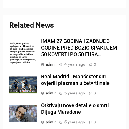
Related News
IMAM 27 GODINA I ZADNJE 3
GODINE PRED BOŽIĆ SPAKUJEM
50 KOVERTI PO 50 EURA…
admin
4 years ago
0
Real Madrid i Mančester siti
ovjerili plasman u četvrtfinale
admin
5 years ago
0
Otkrivaju nove detalje o smrti
Dijega Maradone
admin
5 years ago
0