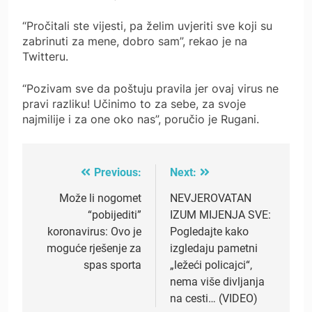
“Pročitali ste vijesti, pa želim uvjeriti sve koji su
zabrinuti za mene, dobro sam”, rekao je na
Twitteru.
“Pozivam sve da poštuju pravila jer ovaj virus ne
pravi razliku! Učinimo to za sebe, za svoje
najmilije i za one oko nas”, poručio je Rugani.
Previous:
Next:
Post
navigation
Može li nogomet
NEVJEROVATAN
“pobijediti”
IZUM MIJENJA SVE:
koronavirus: Ovo je
Pogledajte kako
moguće rješenje za
izgledaju pametni
spas sporta
„ležeći policajci“,
nema više divljanja
na cesti… (VIDEO)