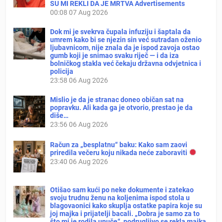
SU MI REKLI DA JE MRTVA Advertisements
00:08
07 Aug 2026
Dok mi je svekrva čupala infuziju i šaptala da
umrem kako bi se njezin sin već sutradan oženio
ljubavnicom, nije znala da je ispod zavoja ostao
gumb koji je snimao svaku riječ — i da iza
bolničkog stakla već čekaju državna odvjetnica i
policija
23:58
06 Aug 2026
Mislio je da je stranac doneo običan sat na
popravku. Ali kada ga je otvorio, prestao je da
diše…
23:56
06 Aug 2026
Račun za „besplatnu“ baku: Kako sam zaovi
priredila večeru koju nikada neće zaboraviti
23:40
06 Aug 2026
Otišao sam kući po neke dokumente i zatekao
svoju trudnu ženu na koljenima ispod stola u
blagovaonici kako skuplja ostatke papira koje su
joj majka i prijatelji bacali. „Dobra je samo za to
što mi je rodila unuče“, podrugljivo se rekla majka.