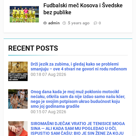
Fudbalski meč Kosova i Švedske
bez publike
admin
5 years ago
0
RECENT POSTS
Drži jezik za zubima, i gledaj kako se problemi
smanjuju – ove 4 stvari ne govori ni rodu rođenom
00:18
07 Aug 2026
Onog dana kada je moj muž poklonio motocikl
nećaku, otkrila sam da nije izdao samo našu kćer,
nego je svojim potpisom ukrao budućnost koju
smo joj godinama gradile
00:15
07 Aug 2026
SIROMAŠNI DJEČAK VRATIO JE TENISICE MOGA
SINA — ALI KADA SAM MU POGLEDAO U OČI,
ISPUSTIO SAM ČAŠU: BIO JE SIN ŽENE ZA KOJU