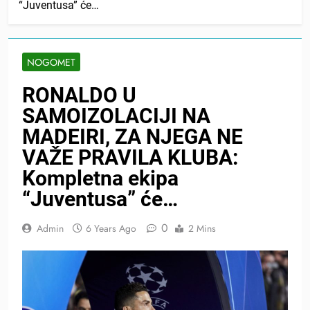
“Juventusa” će…
NOGOMET
RONALDO U
SAMOIZOLACIJI NA
MADEIRI, ZA NJEGA NE
VAŽE PRAVILA KLUBA:
Kompletna ekipa
“Juventusa” će…
0
Admin
6 Years Ago
2 Mins