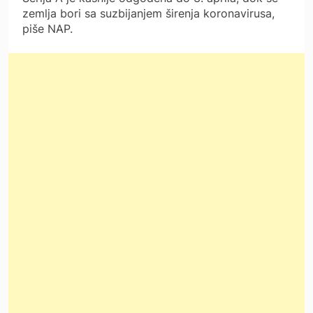
zemlja bori sa suzbijanjem širenja koronavirusa,
piše NAP.