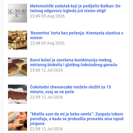
Matematički zadatak koji je podijelio Balkan: Do
tačnog odgovora izgleda još nismo stigli
22:49
05 Aug 2026
‘Besmrtna’ torta bez pečenja: Kremasta slastica s
voćem
22:48
05 Aug 2026
Barni kolač je savršena kombinacija mekog,
mirisnog biskvita i glatkog čokoladnog ganaša
23:06
12 Jul 2026
Čokoladni cheesecake možete složiti za 15
minuta, ovaj se ne peče
22:59
12 Jul 2026
“Mislila sam da mi je beba umrla”: Zaspala tokom
porođaja, a kada se probudila pronašla sina ispod
jorgana
22:58
12 Jul 2026