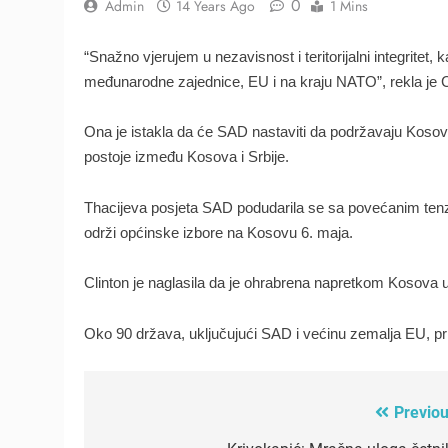
0
Admin
14 Years Ago
1 Mins
“Snažno vjerujem u nezavisnost i teritorijalni integritet
međunarodne zajednice, EU i na kraju NATO”, rekla je C
Ona je istakla da će SAD nastaviti da podržavaju Kosovo 
postoje između Kosova i Srbije.
Thacijeva posjeta SAD podudarila se sa povećanim tenz
održi općinske izbore na Kosovu 6. maja.
Clinton je naglasila da je ohrabrena napretkom Kosova
Oko 90 država, uključujući SAD i većinu zemalja EU, p
Previou
Post