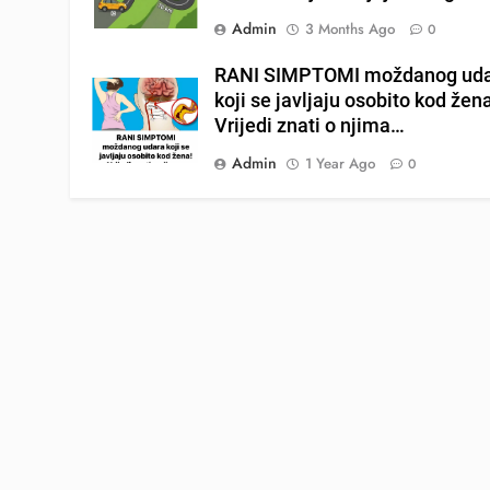
Admin
3 Months Ago
0
RANI SIMPTOMI moždanog ud
koji se javljaju osobito kod žen
Vrijedi znati o njima…
Admin
1 Year Ago
0