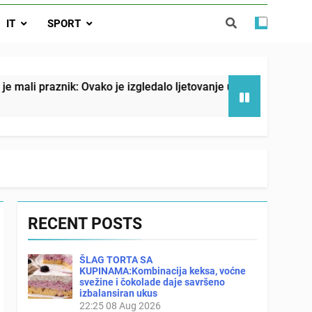
o je izgledalo ljetovanje u Jugoslaviji
IT
SPORT
spavati mirno pokraj otvorenog prozora
 ove 4 stvari ne govori ni rodu rođenom
: Ovako je izgledalo ljetovanje u Jugoslaviji
M
2
RECENT POSTS
ŠLAG TORTA SA
KUPINAMA:Kombinacija keksa, voćne
svežine i čokolade daje savršeno
izbalansiran ukus
22:25
08 Aug 2026