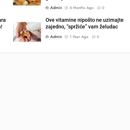
Admin
6 Months Ago
0
ara
Ove vitamine nipošto ne uzimajte
a!
zajedno, “spržiće” vam želudac
Admin
1 Year Ago
0