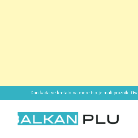
Drži jezik za zubima, i gledaj kako se problemi smanjuju –
LAG TORTA SA KUPINAMA:Kombinacija keksa, voćne svežine i čoko
Dan kada se kretalo na more bio je mali praznik: Ovak
Malo kvasca i meda i cijelu noć ćete 
Drži jezik za zubima, i gledaj kako se problemi smanjuju –
LKAN PLUS
LAG TORTA SA KUPINAMA:Kombinacija keksa, voćne svežine i čoko