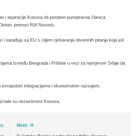
, kao i aspiracije Kosova da postane punopravna članica
linton, prenosi RIA Novosti.
i sarađuju sa EU s ciljem rješavanja otvorenih pitanja koja još
ijama između Beograda i Prištine u vezi sa namjerom Srbije da
 u evropskim integracijama i ekonomskim razvojem.
riznale su nezavisnost Kosova.
s:
Next: