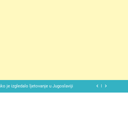
 ove 4 stvari ne govori ni rodu rođenom
lade daje savršeno izbalansiran ukus
o je izgledalo ljetovanje u Jugoslaviji
spavati mirno pokraj otvorenog prozora
 ove 4 stvari ne govori ni rodu rođenom
lade daje savršeno izbalansiran ukus