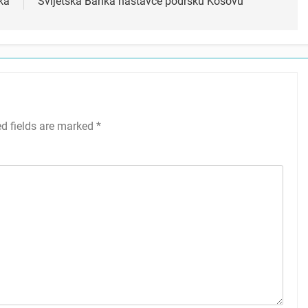
ka
Svijetska Banka nastavće podršku Kosovu
ed fields are marked
*