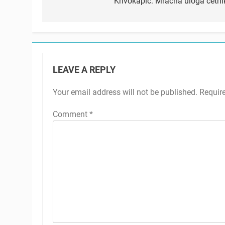
navigation
Krivokapić: Mračna uloga četni
LEAVE A REPLY
Your email address will not be published.
Requir
Comment
*