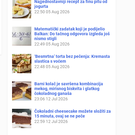
Najjednostavniji recept za finu pitu od
jogurta
22:50
05 Aug 2026
Matematički zadatak koji je podijelio
Balkan: Do tačnog odgovora izgleda još
nismo stigli
22:49
05 Aug 2026
‘Besmrtna’ torta bez pečenja: Kremasta
slastica s voćem
22:48
05 Aug 2026
Barni kolač je savršena kombinacija
mekog, mirisnog biskvita i glatkog
čokoladnog ganaša
23:06
12 Jul 2026
Čokoladni cheesecake možete složiti za
15 minuta, ovaj se ne peče
22:59
12 Jul 2026