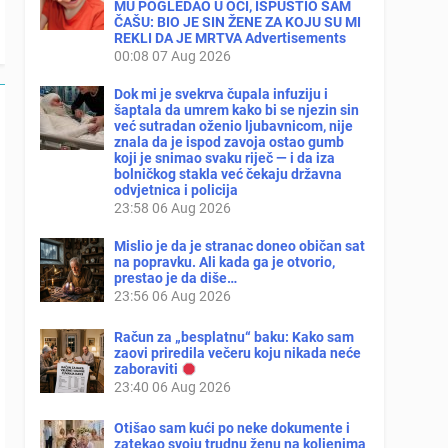
MU POGLEDAO U OČI, ISPUSTIO SAM
ČAŠU: BIO JE SIN ŽENE ZA KOJU SU MI
REKLI DA JE MRTVA Advertisements
00:08
07 Aug 2026
Dok mi je svekrva čupala infuziju i
šaptala da umrem kako bi se njezin sin
već sutradan oženio ljubavnicom, nije
znala da je ispod zavoja ostao gumb
koji je snimao svaku riječ — i da iza
bolničkog stakla već čekaju državna
odvjetnica i policija
23:58
06 Aug 2026
Mislio je da je stranac doneo običan sat
na popravku. Ali kada ga je otvorio,
prestao je da diše…
23:56
06 Aug 2026
Račun za „besplatnu“ baku: Kako sam
zaovi priredila večeru koju nikada neće
zaboraviti
23:40
06 Aug 2026
Otišao sam kući po neke dokumente i
zatekao svoju trudnu ženu na koljenima