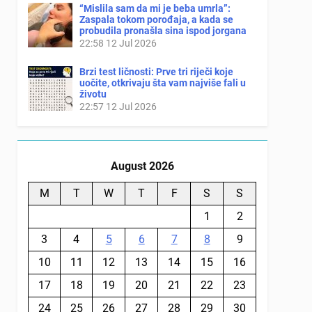
“Mislila sam da mi je beba umrla”:
Zaspala tokom porođaja, a kada se
probudila pronašla sina ispod jorgana
22:58
12 Jul 2026
Brzi test ličnosti: Prve tri riječi koje
uočite, otkrivaju šta vam najviše fali u
životu
22:57
12 Jul 2026
August 2026
M
T
W
T
F
S
S
1
2
3
4
5
6
7
8
9
10
11
12
13
14
15
16
17
18
19
20
21
22
23
24
25
26
27
28
29
30