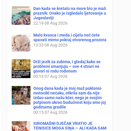
Dan kada se kretalo na more bio je mali
praznik: Ovako je izgledalo ljetovanje u
Jugoslaviji
22:19
08 Aug 2026
Malo kvasca i meda i cijelu noć ćete
spavati mirno pokraj otvorenog prozora
13:33
08 Aug 2026
Drži jezik za zubima, i gledaj kako se
problemi smanjuju – ove 4 stvari ne
govori ni rodu rođenom
00:18
07 Aug 2026
Onog dana kada je moj muž poklonio
motocikl nećaku, otkrila sam da nije
izdao samo našu kćer, nego je svojim
potpisom ukrao budućnost koju smo joj
godinama gradile
00:15
07 Aug 2026
SIROMAŠNI DJEČAK VRATIO JE
TENISICE MOGA SINA — ALI KADA SAM