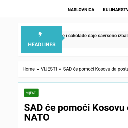
NASLOVNICA
KULINARST
voćne svežine i čokolade daje savršeno izbalansiran ukus
HEADLINES
Home
VIJESTI
SAD će pomoći Kosovu da posta
VIJESTI
SAD će pomoći Kosovu d
NATO