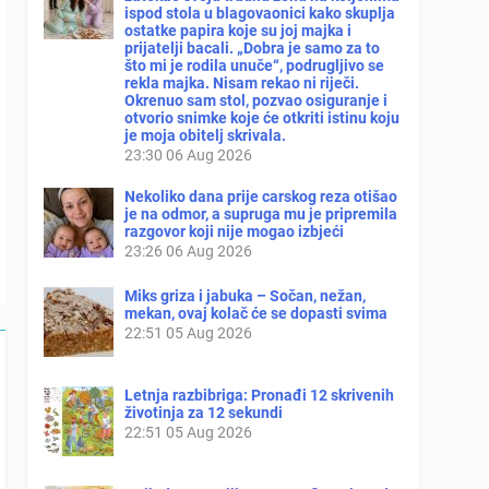
ispod stola u blagovaonici kako skuplja
ostatke papira koje su joj majka i
prijatelji bacali. „Dobra je samo za to
što mi je rodila unuče“, podrugljivo se
rekla majka. Nisam rekao ni riječi.
Okrenuo sam stol, pozvao osiguranje i
otvorio snimke koje će otkriti istinu koju
je moja obitelj skrivala.
23:30
06 Aug 2026
Nekoliko dana prije carskog reza otišao
je na odmor, a supruga mu je pripremila
razgovor koji nije mogao izbjeći
23:26
06 Aug 2026
Miks griza i jabuka – Sočan, nežan,
mekan, ovaj kolač će se dopasti svima
22:51
05 Aug 2026
Letnja razbibriga: Pronađi 12 skrivenih
životinja za 12 sekundi
22:51
05 Aug 2026