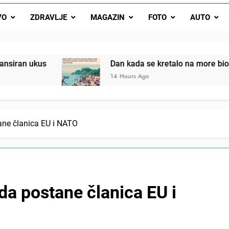
Dan kada se kretalo na more bio je mali praznik: Ovak
VO
ZDRAVLJE
MAGAZIN
FOTO
AUTO
Malo kvasca i meda i cijelu noć ćete 
Drži jezik za zubima, i gledaj kako se problemi smanjuju –
Dan kada se kretalo na more bio je mali praznik
14 Hours Ago
ne članica EU i NATO
a postane članica EU i