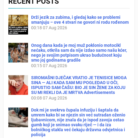
RECENT POSTS
Drži jezik za zubima, i gledaj kako se problemi
smanjuju – ove 4 stvari ne govori ni rodu rođenom
00:18
07 Aug 2026
Onog dana kada je moj muž poklonio motocikl
nećaku, otkrila sam da nije izdao samo našu kćer,
nego je svojim potpisom ukrao budućnost koju
smo joj godinama gradile
00:15
07 Aug 2026
SIROMAŠNI DJEČAK VRATIO JE TENISICE MOGA
SINA — ALI KADA SAM MU POGLEDAO U OČI,
ISPUSTIO SAM ČAŠU: BIO JE SIN ŽENE ZA KOJU
SU MI REKLI DA JE MRTVA Advertisements
00:08
07 Aug 2026
Dok mi je svekrva čupala infuziju i šaptala da
umrem kako bi se njezin sin već sutradan oženio
ljubavnicom, nije znala da je ispod zavoja ostao
gumb koji je snimao svaku riječ — i da iza
bolničkog stakla već čekaju državna odvjetnica i
policija