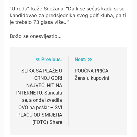
“U redu”, kaže Snežana. “Da li se sećaš kada si se
kandidovao za predsjednika svog golf kluba, pa ti
je trebalo 73 glasa više…”
Božo se onesvijestio…
Previous:
Next:
Post
navigation
SLIKA SA PLAŽE U
POUČNA PRIČA:
CRNOJ GORI
Žena u kupovini
NAJVEĆI HIT NA
INTERNETU: Sunčala
se, a onda izvadila
OVO na peškir – SVI
PLAČU OD SMIJEHA
(FOTO) Share