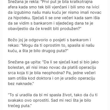
Snežana je rekla: “Prvi put je bila kratkotrajna
afera kada smo tek bili vjenčani i bili smo na ivici
da izgubimo našu malu kuću jer nismo imali novac
za hipoteku. Sjećaš li se one večeri kada sam išla
da se vidim s bankarom i sljedećeg dana te je
obavijestio da će kredit biti produžen?”
Božo joj je odgovorio o posjeti s bankarom i
rekao: “Mogu da ti oprostim to, spasila si našu
kuću, a šta je bilo drugog puta?”
Snežana ga upita: “Da li se sjećaš kad si bio jako
bolestan, ali nisi imao novac da platiš operaciju
srca koja ti je bila neophodna? Pa, jedne večeri
sam otišla kod doktora i on je uradio operaciju
bez naknade.”
“To si uradila da bi mi spasla život, tako da ću ti
svakako ovo oprostiti. Sad mi reci šta je bilo
trećeg puta.”