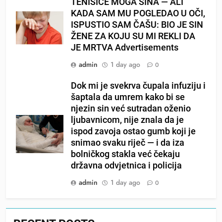
TENISICE MOGA SINA — ALI
KADA SAM MU POGLEDAO U OČI,
ISPUSTIO SAM ČAŠU: BIO JE SIN
ŽENE ZA KOJU SU MI REKLI DA
JE MRTVA Advertisements
admin
1 day ago
0
Dok mi je svekrva čupala infuziju i
šaptala da umrem kako bi se
njezin sin već sutradan oženio
ljubavnicom, nije znala da je
ispod zavoja ostao gumb koji je
snimao svaku riječ — i da iza
bolničkog stakla već čekaju
državna odvjetnica i policija
admin
1 day ago
0