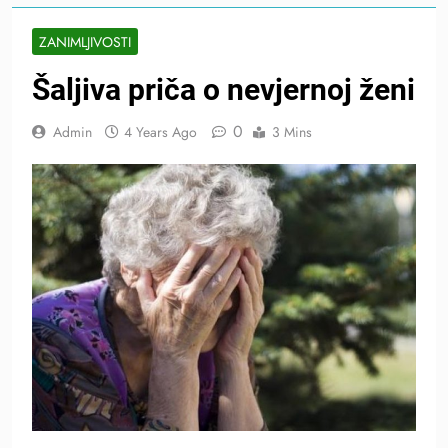
ZANIMLJIVOSTI
Šaljiva priča o nevjernoj ženi
0
Admin
4 Years Ago
3 Mins