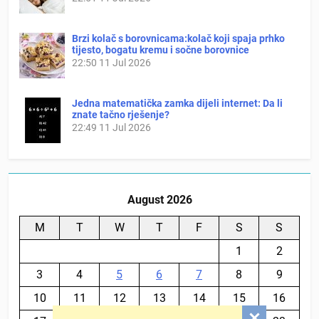
Brzi kolač s borovnicama:kolač koji spaja prhko
tijesto, bogatu kremu i sočne borovnice
22:50
11 Jul 2026
Jedna matematička zamka dijeli internet: Da li
znate tačno rješenje?
22:49
11 Jul 2026
August 2026
M
T
W
T
F
S
S
1
2
3
4
5
6
7
8
9
10
11
12
13
14
15
16