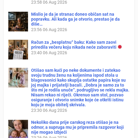
23:58
06 Aug 2026
Mislio je da je stranac doneo običan sat na
popravku. Ali kada ga je otvorio, prestao je da
diše…
23:56
06 Aug 2026
Račun za „besplatnu“ baku: Kako sam zaovi
priredila večeru koju nikada neće zaboraviti
23:40
06 Aug 2026
Otišao sam kući po neke dokumente i zatekao
svoju trudnu ženu na koljenima ispod stola u
blagovaonici kako skuplja ostatke papira koje su
joj majka i prijatelji bacali. „Dobra je samo za to
što mi je rodila unuče“, podrugljivo se rekla majka.
Nisam rekao ni riječi. Okrenuo sam stol, pozvao
osiguranje i otvorio snimke koje će otkriti istinu
koju je moja obitelj skrivala.
23:30
06 Aug 2026
Nekoliko dana prije carskog reza otišao je na
odmor, a supruga mu je pripremila razgovor koji
nije mogao izbjeći
23:26
06 Aug 2026