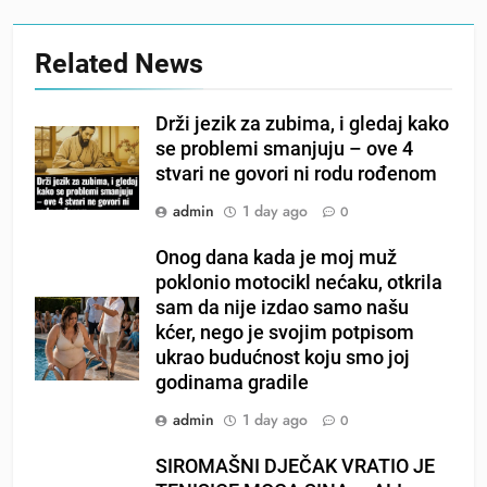
Related News
Drži jezik za zubima, i gledaj kako
se problemi smanjuju – ove 4
stvari ne govori ni rodu rođenom
admin
1 day ago
0
Onog dana kada je moj muž
poklonio motocikl nećaku, otkrila
sam da nije izdao samo našu
kćer, nego je svojim potpisom
ukrao budućnost koju smo joj
godinama gradile
admin
1 day ago
0
SIROMAŠNI DJEČAK VRATIO JE