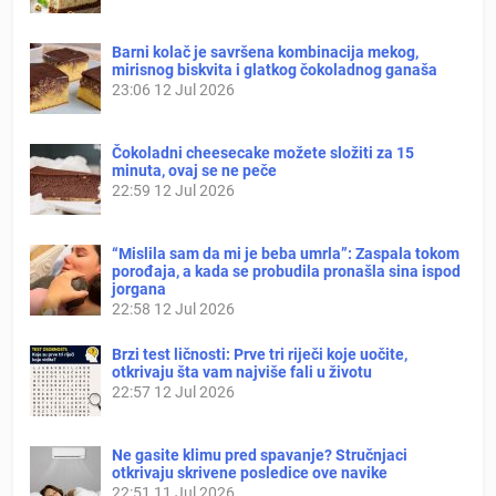
Barni kolač je savršena kombinacija mekog,
mirisnog biskvita i glatkog čokoladnog ganaša
23:06
12 Jul 2026
Čokoladni cheesecake možete složiti za 15
minuta, ovaj se ne peče
22:59
12 Jul 2026
“Mislila sam da mi je beba umrla”: Zaspala tokom
porođaja, a kada se probudila pronašla sina ispod
jorgana
22:58
12 Jul 2026
Brzi test ličnosti: Prve tri riječi koje uočite,
otkrivaju šta vam najviše fali u životu
22:57
12 Jul 2026
Ne gasite klimu pred spavanje? Stručnjaci
otkrivaju skrivene posledice ove navike
22:51
11 Jul 2026