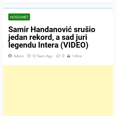
NOGOMET
Samir Handanović srušio
jedan rekord, a sad juri
legendu Intera (VIDEO)
0
Admin
12 Years Ago
1 Mins