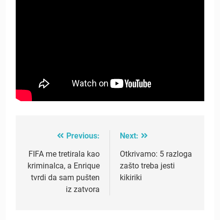
Previous:
Next:
Post
navigation
FIFA me tretirala kao
Otkrivamo: 5 razloga
kriminalca, a Enrique
zašto treba jesti
tvrdi da sam pušten
kikiriki
iz zatvora