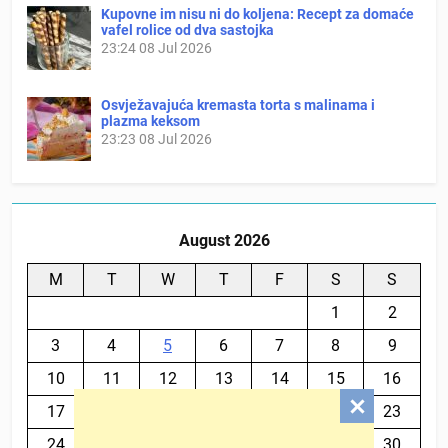
Kupovne im nisu ni do koljena: Recept za domaće
vafel rolice od dva sastojka
23:24
08 Jul 2026
Osvježavajuća kremasta torta s malinama i
plazma keksom
23:23
08 Jul 2026
August 2026
M
T
W
T
F
S
S
1
2
3
4
5
6
7
8
9
10
11
12
13
14
15
16
17
18
19
20
21
22
23
24
25
26
27
28
29
30