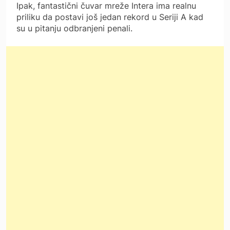
Ipak, fantastični čuvar mreže Intera ima realnu
priliku da postavi još jedan rekord u Seriji A kad
su u pitanju odbranjeni penali.