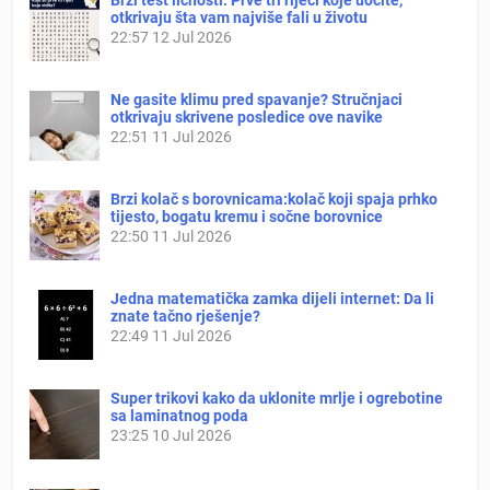
otkrivaju šta vam najviše fali u životu
22:57
12 Jul 2026
Ne gasite klimu pred spavanje? Stručnjaci
otkrivaju skrivene posledice ove navike
22:51
11 Jul 2026
Brzi kolač s borovnicama:kolač koji spaja prhko
tijesto, bogatu kremu i sočne borovnice
22:50
11 Jul 2026
Jedna matematička zamka dijeli internet: Da li
znate tačno rješenje?
22:49
11 Jul 2026
Super trikovi kako da uklonite mrlje i ogrebotine
sa laminatnog poda
23:25
10 Jul 2026