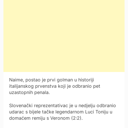
Naime, postao je prvi golman u historiji
italijanskog prvenstva koji je odbranio pet
uzastopnih penala.
Slovenački reprezentativac je u nedjelju odbranio
udarac s bijele tačke legendarnom Luci Toniju u
domaćem remiju s Veronom (2:2).