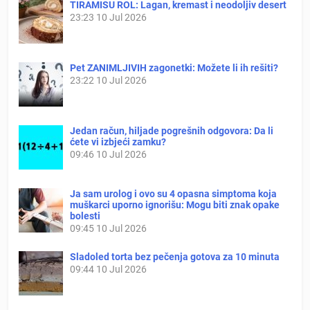
TIRAMISU ROL: Lagan, kremast i neodoljiv desert
23:23
10 Jul 2026
Pet ZANIMLJIVIH zagonetki: Možete li ih rešiti?
23:22
10 Jul 2026
Jedan račun, hiljade pogrešnih odgovora: Da li
ćete vi izbjeći zamku?
09:46
10 Jul 2026
Ja sam urolog i ovo su 4 opasna simptoma koja
muškarci uporno ignorišu: Mogu biti znak opake
bolesti
09:45
10 Jul 2026
Sladoled torta bez pečenja gotova za 10 minuta
09:44
10 Jul 2026