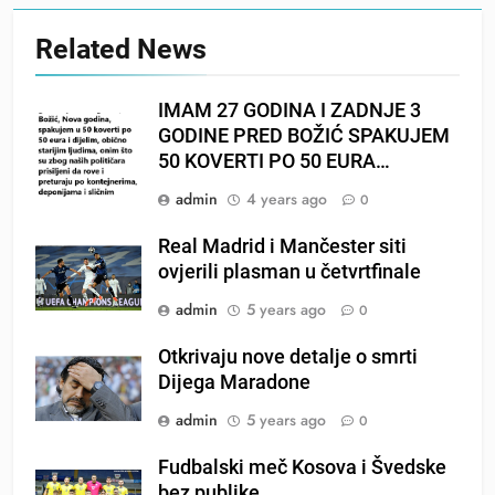
Related News
IMAM 27 GODINA I ZADNJE 3
GODINE PRED BOŽIĆ SPAKUJEM
50 KOVERTI PO 50 EURA…
admin
4 years ago
0
Real Madrid i Mančester siti
ovjerili plasman u četvrtfinale
admin
5 years ago
0
Otkrivaju nove detalje o smrti
Dijega Maradone
admin
5 years ago
0
Fudbalski meč Kosova i Švedske
bez publike