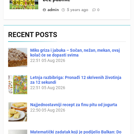
admin
5 years ago
0
RECENT POSTS
Miks griza i jabuka – Sočan, nežan, mekan, ovaj
kolač će se dopasti svima
22:51
05 Aug 2026
Letnja razbibriga: Pronađi 12 skrivenih životinja
za 12 sekundi
22:51
05 Aug 2026
Najjednostavniji recept za finu pitu od jogurta
22:50
05 Aug 2026
Matematički zadatak koji je podijelio Balkan: Do