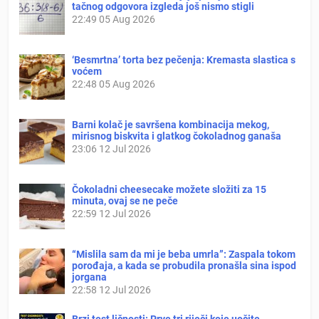
tačnog odgovora izgleda još nismo stigli
22:49
05 Aug 2026
‘Besmrtna’ torta bez pečenja: Kremasta slastica s
voćem
22:48
05 Aug 2026
Barni kolač je savršena kombinacija mekog,
mirisnog biskvita i glatkog čokoladnog ganaša
23:06
12 Jul 2026
Čokoladni cheesecake možete složiti za 15
minuta, ovaj se ne peče
22:59
12 Jul 2026
“Mislila sam da mi je beba umrla”: Zaspala tokom
porođaja, a kada se probudila pronašla sina ispod
jorgana
22:58
12 Jul 2026
Brzi test ličnosti: Prve tri riječi koje uočite,