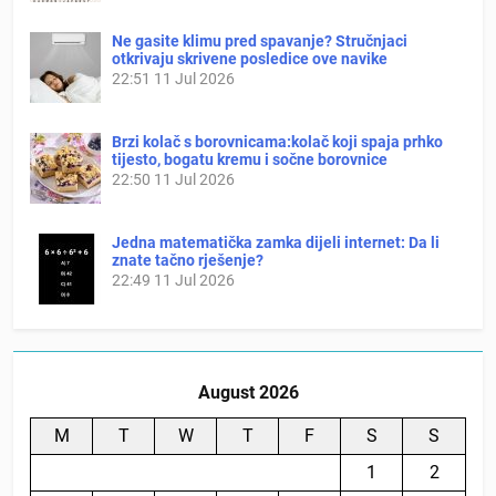
Ne gasite klimu pred spavanje? Stručnjaci
otkrivaju skrivene posledice ove navike
22:51
11 Jul 2026
Brzi kolač s borovnicama:kolač koji spaja prhko
tijesto, bogatu kremu i sočne borovnice
22:50
11 Jul 2026
Jedna matematička zamka dijeli internet: Da li
znate tačno rješenje?
22:49
11 Jul 2026
August 2026
M
T
W
T
F
S
S
1
2