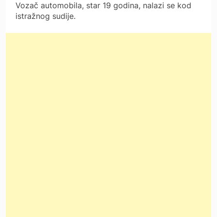
Vozač automobila, star 19 godina, nalazi se kod
istražnog sudije.