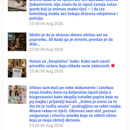
ljubavnicom, nije znala da je ispod zavoja ostao
gumb koji je snimao svaku riječ — i da iza
bolničkog stakla već čekaju državna odvjetnica i
policija
23:58
06 Aug 2026
Mislio je da je stranac doneo običan sat na
popravku. Ali kada ga je otvorio, prestao je da
diše…
23:56
06 Aug 2026
Račun za „besplatnu“ baku: Kako sam zaovi
priredila večeru koju nikada neće zaboraviti
23:40
06 Aug 2026
Otišao sam kući po neke dokumente i zatekao
svoju trudnu ženu na koljenima ispod stola u
blagovaonici kako skuplja ostatke papira koje su
joj majka i prijatelji bacali. „Dobra je samo za to
što mi je rodila unuče“, podrugljivo se rekla majka.
Nisam rekao ni riječi. Okrenuo sam stol, pozvao
osiguranje i otvorio snimke koje će otkriti istinu
koju je moja obitelj skrivala.
23:30
06 Aug 2026