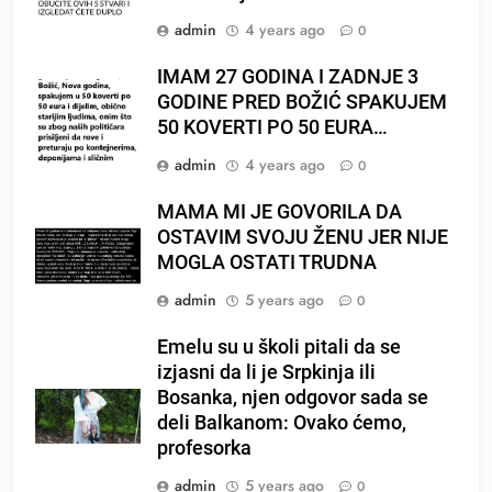
admin
4 years ago
0
IMAM 27 GODINA I ZADNJE 3
GODINE PRED BOŽIĆ SPAKUJEM
50 KOVERTI PO 50 EURA…
admin
4 years ago
0
MAMA MI JE GOVORILA DA
OSTAVIM SVOJU ŽENU JER NIJE
MOGLA OSTATI TRUDNA
admin
5 years ago
0
Emelu su u školi pitali da se
izjasni da li je Srpkinja ili
Bosanka, njen odgovor sada se
deli Balkanom: Ovako ćemo,
profesorka
admin
5 years ago
0