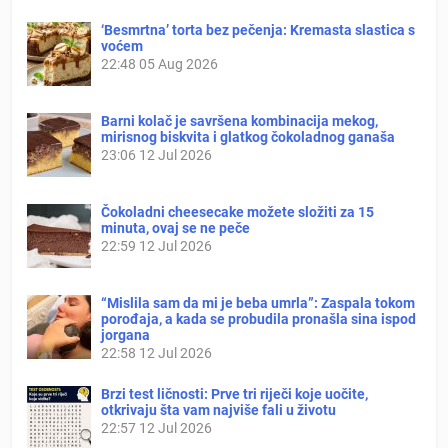
‘Besmrtna’ torta bez pečenja: Kremasta slastica s
voćem
22:48
05 Aug 2026
Barni kolač je savršena kombinacija mekog,
mirisnog biskvita i glatkog čokoladnog ganaša
23:06
12 Jul 2026
Čokoladni cheesecake možete složiti za 15
minuta, ovaj se ne peče
22:59
12 Jul 2026
“Mislila sam da mi je beba umrla”: Zaspala tokom
porođaja, a kada se probudila pronašla sina ispod
jorgana
22:58
12 Jul 2026
Brzi test ličnosti: Prve tri riječi koje uočite,
otkrivaju šta vam najviše fali u životu
22:57
12 Jul 2026