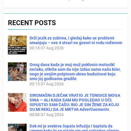
RECENT POSTS
Drži jezik za zubima, i gledaj kako se problemi
smanjuju – ove 4 stvari ne govori ni rodu rođenom
00:18
07 Aug 2026
Onog dana kada je moj muž poklonio motocikl
nećaku, otkrila sam da nije izdao samo našu kćer,
nego je svojim potpisom ukrao budućnost koju
smo joj godinama gradile
00:15
07 Aug 2026
SIROMAŠNI DJEČAK VRATIO JE TENISICE MOGA
SINA — ALI KADA SAM MU POGLEDAO U OČI,
ISPUSTIO SAM ČAŠU: BIO JE SIN ŽENE ZA KOJU
SU MI REKLI DA JE MRTVA Advertisements
00:08
07 Aug 2026
Dok mi je svekrva čupala infuziju i šaptala da
umrem kako bi se njezin sin već sutradan oženio