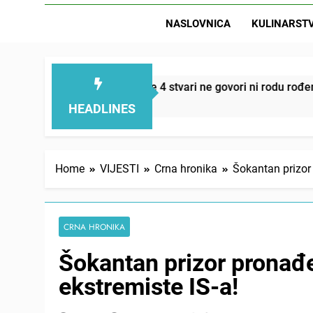
NASLOVNICA
KULINARST
D
emi smanjuju – ove 4 stvari ne govori ni rodu rođenom
HEADLINES
Home
VIJESTI
Crna hronika
Šokantan prizor
CRNA HRONIKA
Šokantan prizor pronađ
ekstremiste IS-a!