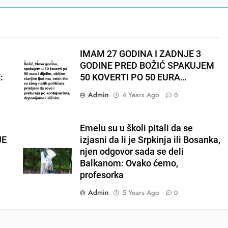
IMAM 27 GODINA I ZADNJE 3
GODINE PRED BOŽIĆ SPAKUJEM
:
50 KOVERTI PO 50 EURA…
Admin
4 Years Ago
0
Emelu su u školi pitali da se
JE
izjasni da li je Srpkinja ili Bosanka,
njen odgovor sada se deli
Balkanom: Ovako ćemo,
profesorka
Admin
5 Years Ago
0