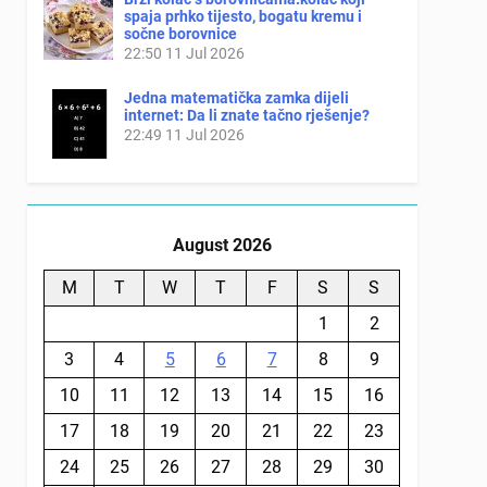
spaja prhko tijesto, bogatu kremu i
sočne borovnice
22:50
11 Jul 2026
Jedna matematička zamka dijeli
internet: Da li znate tačno rješenje?
22:49
11 Jul 2026
August 2026
M
T
W
T
F
S
S
1
2
3
4
5
6
7
8
9
10
11
12
13
14
15
16
17
18
19
20
21
22
23
24
25
26
27
28
29
30