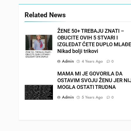
Related News
ŽENE 50+ TREBAJU ZNATI –
OBUCITE OVIH 5 STVARI I
IZGLEDAT ĆETE DUPLO MLAĐE
Nikad bolji trikovi
Admin
4 Years Ago
0
MAMA MI JE GOVORILA DA
OSTAVIM SVOJU ŽENU JER NI
MOGLA OSTATI TRUDNA
Admin
5 Years Ago
0