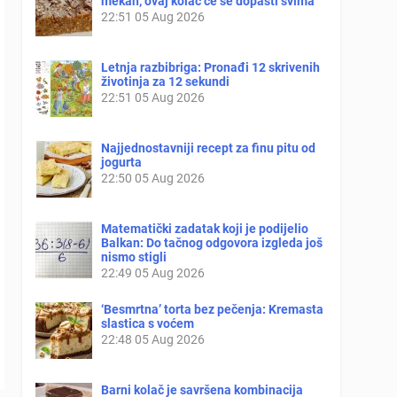
mekan, ovaj kolač će se dopasti svima
22:51
05 Aug 2026
Letnja razbibriga: Pronađi 12 skrivenih
životinja za 12 sekundi
22:51
05 Aug 2026
Najjednostavniji recept za finu pitu od
jogurta
22:50
05 Aug 2026
Matematički zadatak koji je podijelio
Balkan: Do tačnog odgovora izgleda još
nismo stigli
22:49
05 Aug 2026
‘Besmrtna’ torta bez pečenja: Kremasta
slastica s voćem
22:48
05 Aug 2026
Barni kolač je savršena kombinacija