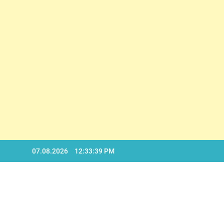
D
Skip
07.08.2026
12:33:39 PM
to
content
D
BA