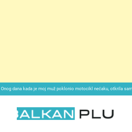
ok mi je svekrva čupala infuziju i šaptala da umrem kako bi se njez
nije znala da je ispod zavoja ostao gumb koji je snimao svaku riječ
Drži jezik za zubima, i gledaj kako se problemi smanjuju –
Onog dana kada je moj muž poklonio motocikl nećaku, otkrila sam 
svojim potpisom ukrao bud
SIROMAŠNI DJEČAK VRATIO JE TENISICE MOGA SINA — ALI KADA
SAM ČAŠU: BIO JE SIN ŽENE ZA KOJU SU M
ok mi je svekrva čupala infuziju i šaptala da umrem kako bi se njez
nije znala da je ispod zavoja ostao gumb koji je snimao svaku riječ
LKAN PLUS
Drži jezik za zubima, i gledaj kako se problemi smanjuju –