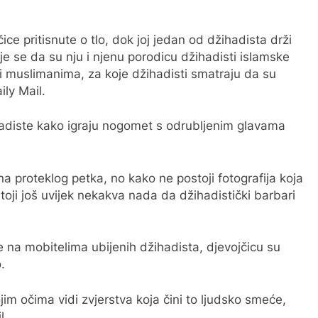
ice pritisnute o tlo, dok joj jedan od džihadista drži
je se da su nju i njenu porodicu džihadisti islamske
i muslimanima, za koje džihadisti smatraju da su
ily Mail.
hadiste kako igraju nogomet s odrubljenim glavama
na proteklog petka, no kako ne postoji fotografija koja
stoji još uvijek nekakva nada da džihadistički barbari
ije na mobitelima ubijenih džihadista, djevojčicu su
.
ojim očima vidi zvjerstva koja čini to ljudsko smeće,
l.