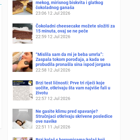
mekog, mirisnog biskvita i glatkog
čokoladnog ganaša
23:06
12 Jul 2026
Čokoladni cheesecake možete složiti za
15 minuta, ovaj se ne peče
22:59
12 Jul 2026
“Mislila sam da mi je beba umrla”:
Zaspala tokom porođaja, a kada se
probudila pronašla sina ispod jorgana
22:58
12 Jul 2026
Brzi test ličnosti: Prve tri riječi koje
uočite, otkrivaju šta vam najviše fali u
životu
22:57
12 Jul 2026
Ne gasite klimu pred spavanje?
Stručnjaci otkrivaju skrivene posledice
ove navike
22:51
11 Jul 2026
Brzi kolač s borovnicama:kolač koji