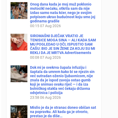
Onog dana kada je moj muž poklonio
motocikl nećaku, otkrila sam da nije
izdao samo našu kćer, nego je svojim
potpisom ukrao budućnost koju smo joj
godinama gradile
00:15
07 Aug 2026
SIROMAŠNI DJEČAK VRATIO JE
TENISICE MOGA SINA — ALI KADA SAM
MU POGLEDAO U OČI, ISPUSTIO SAM
ČAŠU: BIO JE SIN ŽENE ZA KOJU SU MI
REKLI DA JE MRTVA Advertisements
00:08
07 Aug 2026
Dok mi je svekrva čupala infuziju i
šaptala da umrem kako bi se njezin sin
već sutradan oženio ljubavnicom, nije
znala da je ispod zavoja ostao gumb
koji je snimao svaku riječ — i da iza
bolničkog stakla već čekaju državna
odvjetnica i policija
23:58
06 Aug 2026
Mislio je da je stranac doneo običan sat
na popravku. Ali kada ga je otvorio,
prestao je da diše…