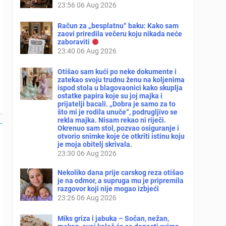
23:56
06 Aug 2026
Račun za „besplatnu“ baku: Kako sam
zaovi priredila večeru koju nikada neće
zaboraviti
23:40
06 Aug 2026
Otišao sam kući po neke dokumente i
zatekao svoju trudnu ženu na koljenima
ispod stola u blagovaonici kako skuplja
ostatke papira koje su joj majka i
prijatelji bacali. „Dobra je samo za to
što mi je rodila unuče“, podrugljivo se
rekla majka. Nisam rekao ni riječi.
Okrenuo sam stol, pozvao osiguranje i
otvorio snimke koje će otkriti istinu koju
je moja obitelj skrivala.
23:30
06 Aug 2026
Nekoliko dana prije carskog reza otišao
je na odmor, a supruga mu je pripremila
razgovor koji nije mogao izbjeći
23:26
06 Aug 2026
Miks griza i jabuka – Sočan, nežan,