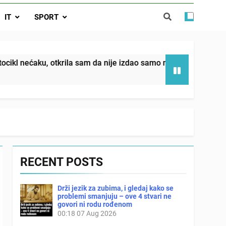
da nije izdao samo našu kćer, nego je
IT
SPORT
ućnost koju smo joj godinama gradile
 SAM MU POGLEDAO U OČI, ISPUSTIO
I REKLI DA JE MRTVA Advertisements
in sin već sutradan oženio ljubavnicom,
tkrila sam da nije izdao samo našu kćer, nego je svojim potp
 — i da iza bolničkog stakla već čekaju
državna odvjetnica i policija
RECENT POSTS
Drži jezik za zubima, i gledaj kako se
problemi smanjuju – ove 4 stvari ne
govori ni rodu rođenom
00:18
07 Aug 2026