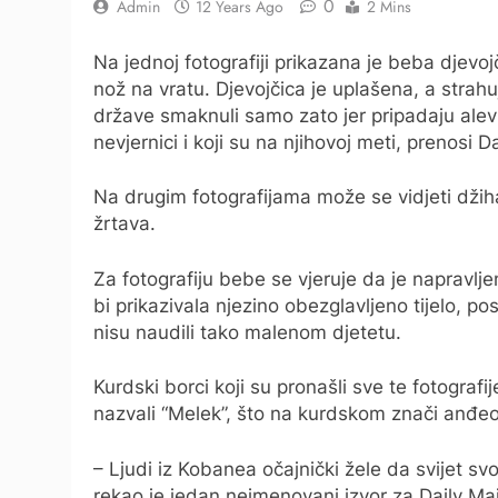
0
Admin
12 Years Ago
2 Mins
Na jednoj fotografiji prikazana je beba djevojč
nož na vratu. Djevojčica je uplašena, a strahu
države smaknuli samo zato jer pripadaju alev
nevjernici i koji su na njihovoj meti, prenosi Da
Na drugim fotografijama može se vidjeti dži
žrtava.
Za fotografiju bebe se vjeruje da je napravlje
bi prikazivala njezino obezglavljeno tijelo, po
nisu naudili tako malenom djetetu.
Kurdski borci koji su pronašli sve te fotograf
nazvali “Melek”, što na kurdskom znači anđeo
– Ljudi iz Kobanea očajnički žele da svijet sv
rekao je jedan neimenovani izvor za Daily Mai