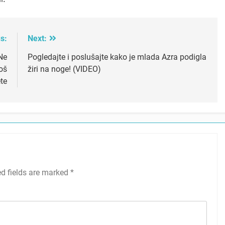
s:
Next:
Ne
Pogledajte i poslušajte kako je mlada Azra podigla
oš
žiri na noge! (VIDEO)
ete
ed fields are marked
*