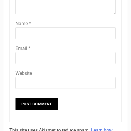
Name
*
Email
*
Website
This site uses Akismet to reduce spam.
Learn how