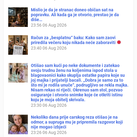
Mislio je da je stranac doneo običan sat na
popravku. Ali kada ga je otvorio, prestao je da
diše…
23:56
06 Aug 2026
Račun za „besplatnu“ baku: Kako sam zaovi
priredila večeru koju nikada neće zaboraviti
23:40
06 Aug 2026
Otišao sam kući po neke dokumente i zatekao
svoju trudnu ženu na koljenima ispod stola u
blagovaonici kako skuplja ostatke papira koje su
joj majka i prijatelji bacali. „Dobra je samo za to
što mi je rodila unuče“, podrugljivo se rekla majka.
Nisam rekao ni riječi. Okrenuo sam stol, pozvao
osiguranje i otvorio snimke koje će otkriti istinu
koju je moja obitelj skrivala.
23:30
06 Aug 2026
Nekoliko dana prije carskog reza otišao je na
odmor, a supruga mu je pripremila razgovor koji
nije mogao izbjeći
23:26
06 Aug 2026