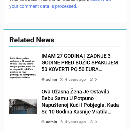
your comment data is processed.
Related News
IMAM 27 GODINA I ZADNJE 3
GODINE PRED BOŽIĆ SPAKUJEM
50 KOVERTI PO 50 EURA…
admin
4 years ago
0
Ova Užasna Žena Je Ostavila
Bebu Samu U Potpuno
Napuštenoj Kući I Pobjegla. Kada
Se 10 Godina Kasnije Vratila…
admin
4 years ago
0