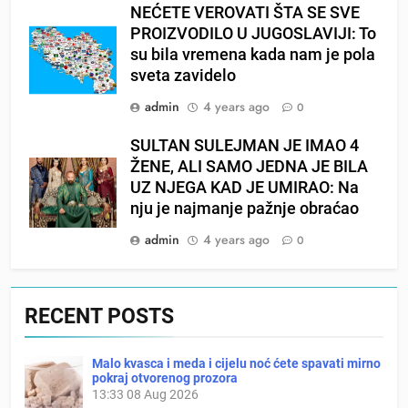
NEĆETE VEROVATI ŠTA SE SVE
PROIZVODILO U JUGOSLAVIJI: To
su bila vremena kada nam je pola
sveta zavidelo
admin
4 years ago
0
SULTAN SULEJMAN JE IMAO 4
ŽENE, ALI SAMO JEDNA JE BILA
UZ NJEGA KAD JE UMIRAO: Na
nju je najmanje pažnje obraćao
admin
4 years ago
0
RECENT POSTS
Malo kvasca i meda i cijelu noć ćete spavati mirno
pokraj otvorenog prozora
13:33
08 Aug 2026