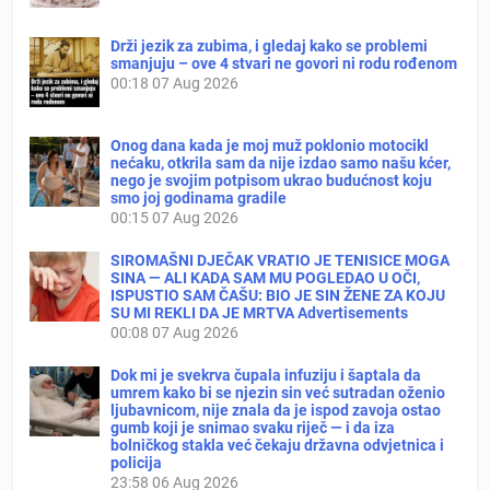
Drži jezik za zubima, i gledaj kako se problemi
smanjuju – ove 4 stvari ne govori ni rodu rođenom
00:18
07 Aug 2026
Onog dana kada je moj muž poklonio motocikl
nećaku, otkrila sam da nije izdao samo našu kćer,
nego je svojim potpisom ukrao budućnost koju
smo joj godinama gradile
00:15
07 Aug 2026
SIROMAŠNI DJEČAK VRATIO JE TENISICE MOGA
SINA — ALI KADA SAM MU POGLEDAO U OČI,
ISPUSTIO SAM ČAŠU: BIO JE SIN ŽENE ZA KOJU
SU MI REKLI DA JE MRTVA Advertisements
00:08
07 Aug 2026
Dok mi je svekrva čupala infuziju i šaptala da
umrem kako bi se njezin sin već sutradan oženio
ljubavnicom, nije znala da je ispod zavoja ostao
gumb koji je snimao svaku riječ — i da iza
bolničkog stakla već čekaju državna odvjetnica i
policija
23:58
06 Aug 2026