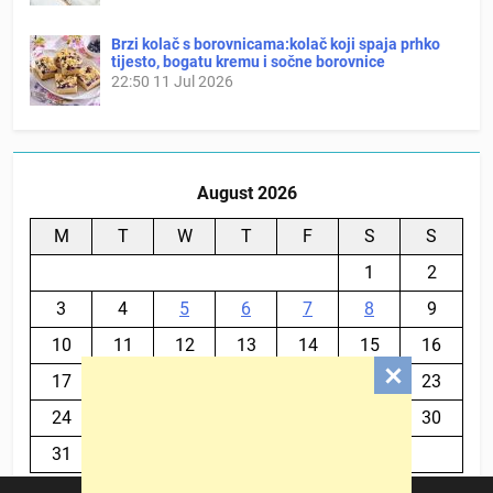
Brzi kolač s borovnicama:kolač koji spaja prhko
tijesto, bogatu kremu i sočne borovnice
22:50
11 Jul 2026
August 2026
M
T
W
T
F
S
S
1
2
3
4
5
6
7
8
9
10
11
12
13
14
15
16
17
18
19
20
21
22
23
24
25
26
27
28
29
30
31