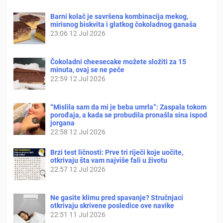
Barni kolač je savršena kombinacija mekog,
mirisnog biskvita i glatkog čokoladnog ganaša
23:06
12 Jul 2026
Čokoladni cheesecake možete složiti za 15
minuta, ovaj se ne peče
22:59
12 Jul 2026
“Mislila sam da mi je beba umrla”: Zaspala tokom
porođaja, a kada se probudila pronašla sina ispod
jorgana
22:58
12 Jul 2026
Brzi test ličnosti: Prve tri riječi koje uočite,
otkrivaju šta vam najviše fali u životu
22:57
12 Jul 2026
Ne gasite klimu pred spavanje? Stručnjaci
otkrivaju skrivene posledice ove navike
22:51
11 Jul 2026