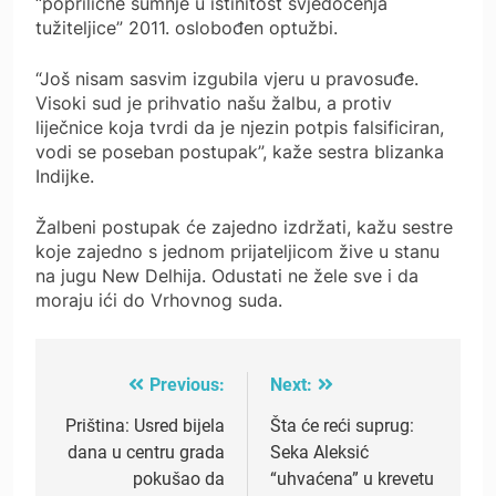
“poprilične sumnje u istinitost svjedočenja
tužiteljice” 2011. oslobođen optužbi.
“Još nisam sasvim izgubila vjeru u pravosuđe.
Visoki sud je prihvatio našu žalbu, a protiv
liječnice koja tvrdi da je njezin potpis falsificiran,
vodi se poseban postupak”, kaže sestra blizanka
Indijke.
Žalbeni postupak će zajedno izdržati, kažu sestre
koje zajedno s jednom prijateljicom žive u stanu
na jugu New Delhija. Odustati ne žele sve i da
moraju ići do Vrhovnog suda.
Previous:
Next:
Post
navigation
Priština: Usred bijela
Šta će reći suprug:
dana u centru grada
Seka Aleksić
pokušao da
“uhvaćena” u krevetu