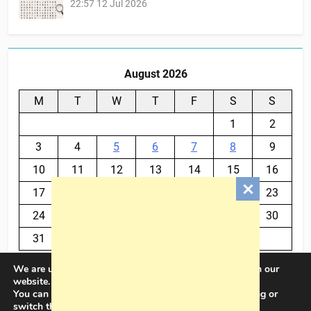
22:57
12 Jul 2026
August 2026
M
T
W
T
F
S
S
1
2
3
4
5
6
7
8
9
10
11
12
13
14
15
16
17
18
19
20
21
22
23
24
25
26
27
28
29
30
31
We are using cookies to give you the best experience on our
« Jul
website.
You can find out more about which cookies we are using or
switch them off in
settings
.