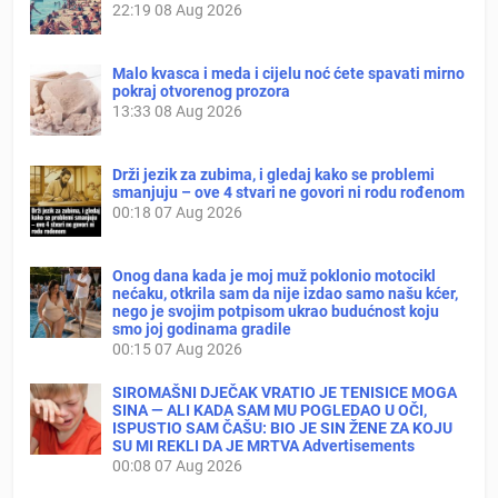
22:19
08 Aug 2026
Malo kvasca i meda i cijelu noć ćete spavati mirno
pokraj otvorenog prozora
13:33
08 Aug 2026
Drži jezik za zubima, i gledaj kako se problemi
smanjuju – ove 4 stvari ne govori ni rodu rođenom
00:18
07 Aug 2026
Onog dana kada je moj muž poklonio motocikl
nećaku, otkrila sam da nije izdao samo našu kćer,
nego je svojim potpisom ukrao budućnost koju
smo joj godinama gradile
00:15
07 Aug 2026
SIROMAŠNI DJEČAK VRATIO JE TENISICE MOGA
SINA — ALI KADA SAM MU POGLEDAO U OČI,
ISPUSTIO SAM ČAŠU: BIO JE SIN ŽENE ZA KOJU
SU MI REKLI DA JE MRTVA Advertisements
00:08
07 Aug 2026