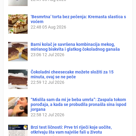
‘Besmrtna’ torta bez pečenja: Kremasta slastica s
voćem
22:48
05 Aug 2026
Barni kolač je savršena kombinacija mekog,
mirisnog biskvita i glatkog čokoladnog ganaša
23:06
12 Jul 2026
Čokoladni cheesecake možete složiti za 15
minuta, ovaj se ne peče
22:59
12 Jul 2026
“Mislila sam da mi je beba umrla”: Zaspala tokom
porođaja, a kada se probudila pronašla sina ispod
jorgana
22:58
12 Jul 2026
Brzi test ličnosti: Prve tri riječi koje uočite,
otkrivaju šta vam najviše fali u životu