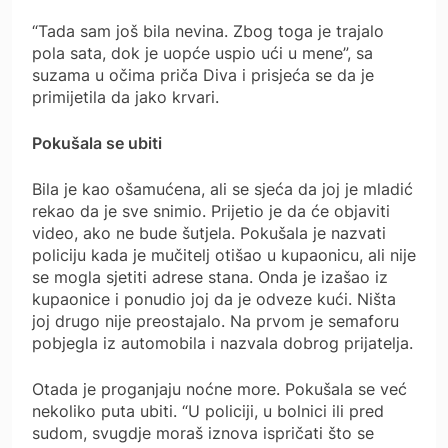
“Tada sam još bila nevina. Zbog toga je trajalo
pola sata, dok je uopće uspio ući u mene”, sa
suzama u očima priča Diva i prisjeća se da je
primijetila da jako krvari.
Pokušala se ubiti
Bila je kao ošamućena, ali se sjeća da joj je mladić
rekao da je sve snimio. Prijetio je da će objaviti
video, ako ne bude šutjela. Pokušala je nazvati
policiju kada je mučitelj otišao u kupaonicu, ali nije
se mogla sjetiti adrese stana. Onda je izašao iz
kupaonice i ponudio joj da je odveze kući. Ništa
joj drugo nije preostajalo. Na prvom je semaforu
pobjegla iz automobila i nazvala dobrog prijatelja.
Otada je proganjaju noćne more. Pokušala se već
nekoliko puta ubiti. “U policiji, u bolnici ili pred
sudom, svugdje moraš iznova ispričati što se