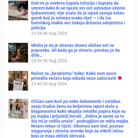
Dok mi je svekrva čupala infuziju i šaptala da
umrem kako bi se njezin sin već sutradan oženio
ljubavnicom, nije znala da je ispod zavoja ostao
gumb koji je snimao svaku riječ — i da iza
bolničkog stakla već čekaju državna odvjetnica i
policija
23:58
06 Aug 2026
Mislio je da je stranac doneo običan sat na
popravku. Ali kada ga je otvorio, prestao je da
diše…
23:56
06 Aug 2026
Račun za „besplatnu“ baku: Kako sam zaovi
priredila večeru koju nikada neće zaboraviti
23:40
06 Aug 2026
Otišao sam kući po neke dokumente i zatekao
svoju trudnu ženu na koljenima ispod stola u
blagovaonici kako skuplja ostatke papira koje su
joj majka i prijatelji bacali. „Dobra je samo za to
što mi je rodila unuče“, podrugljivo se rekla majka.
Nisam rekao ni riječi. Okrenuo sam stol, pozvao
osiguranje i otvorio snimke koje će otkriti istinu
koju je moja obitelj skrivala.