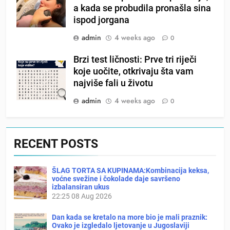
a kada se probudila pronašla sina
ispod jorgana
admin
4 weeks ago
0
Brzi test ličnosti: Prve tri riječi
koje uočite, otkrivaju šta vam
najviše fali u životu
admin
4 weeks ago
0
RECENT POSTS
ŠLAG TORTA SA KUPINAMA:Kombinacija keksa,
voćne svežine i čokolade daje savršeno
izbalansiran ukus
22:25
08 Aug 2026
Dan kada se kretalo na more bio je mali praznik:
Ovako je izgledalo ljetovanje u Jugoslaviji