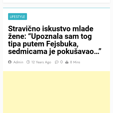
LIFESTYLE
Stravično iskustvo mlade
žene: “Upoznala sam tog
tipa putem Fejsbuka,
sedmicama je pokušavao…”
0
Admin
12 Years Ago
8 Mins