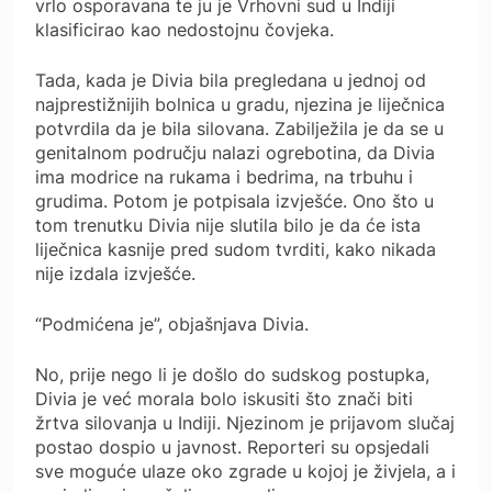
vrlo osporavana te ju je Vrhovni sud u Indiji
klasificirao kao nedostojnu čovjeka.
Tada, kada je Divia bila pregledana u jednoj od
najprestižnijih bolnica u gradu, njezina je liječnica
potvrdila da je bila silovana. Zabilježila je da se u
genitalnom području nalazi ogrebotina, da Divia
ima modrice na rukama i bedrima, na trbuhu i
grudima. Potom je potpisala izvješće. Ono što u
tom trenutku Divia nije slutila bilo je da će ista
liječnica kasnije pred sudom tvrditi, kako nikada
nije izdala izvješće.
“Podmićena je”, objašnjava Divia.
No, prije nego li je došlo do sudskog postupka,
Divia je već morala bolo iskusiti što znači biti
žrtva silovanja u Indiji. Njezinom je prijavom slučaj
postao dospio u javnost. Reporteri su opsjedali
sve moguće ulaze oko zgrade u kojoj je živjela, a i