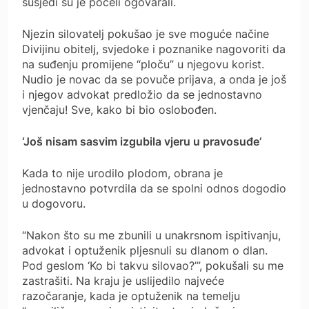
susjedi su je počeli ogovarali.
Njezin silovatelj pokušao je sve moguće načine
Divijinu obitelj, svjedoke i poznanike nagovoriti da
na suđenju promijene “ploču” u njegovu korist.
Nudio je novac da se povuče prijava, a onda je još
i njegov advokat predložio da se jednostavno
vjenčaju! Sve, kako bi bio oslobođen.
‘Još nisam sasvim izgubila vjeru u pravosuđe’
Kada to nije urodilo plodom, obrana je
jednostavno potvrdila da se spolni odnos dogodio
u dogovoru.
“Nakon što su me zbunili u unakrsnom ispitivanju,
advokat i optuženik pljesnuli su dlanom o dlan.
Pod geslom ‘Ko bi takvu silovao?’”, pokušali su me
zastrašiti. Na kraju je uslijedilo najveće
razočaranje, kada je optuženik na temelju