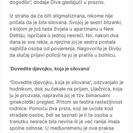
dogodilo”, dodaje Diva gledajući u prazno.
Iz straha da će biti stigmatizirana, nikome nije
pričala da je bila silovana. Svojoj je sestri blizanki,
s kojom je još tada živjela u apartmanu u New
Delhiju, ispričala o jednoj nesreći. No, nakon dva
dana je sve rekla, a njezina joj je sestra postala
najbliža osoba od povjerenja. Nagovorila je Diviju
da slučaj prijavi policiji te ju je pratila u bolnicu.
‘Dovedite djevojku, koja je silovana’
“Dovedite djevojku, koja je silovana”, odzvanjalo je
hodnikom, dok su čekale na prijam. Liječnica, koja
ju je prozvala, napravila joj je tzv. bimanualni
ginekološki pregled. Pritom se testira rastezljivost
rodnice. Pomoću dva prsta, koji se uvode kod
stradale osobe, želi se saznati je li ta osoba u
trenutku nesreće bila nevina ili je već ranije imala
spolne odnose. U međuvremenu je ova praksa