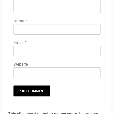
Name
*
Email
*
Website
This site uses Akismet to reduce spam.
Learn how