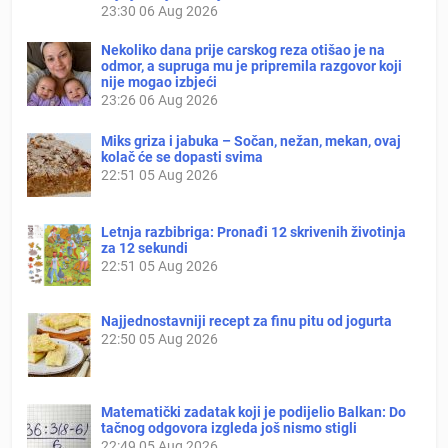
23:30
06 Aug 2026
Nekoliko dana prije carskog reza otišao je na
odmor, a supruga mu je pripremila razgovor koji
nije mogao izbjeći
23:26
06 Aug 2026
Miks griza i jabuka – Sočan, nežan, mekan, ovaj
kolač će se dopasti svima
22:51
05 Aug 2026
Letnja razbibriga: Pronađi 12 skrivenih životinja
za 12 sekundi
22:51
05 Aug 2026
Najjednostavniji recept za finu pitu od jogurta
22:50
05 Aug 2026
Matematički zadatak koji je podijelio Balkan: Do
tačnog odgovora izgleda još nismo stigli
22:49
05 Aug 2026