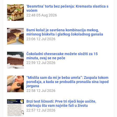
‘Besmrtna’ torta bez pečenja: Kremasta slastica s
voćem
22:48
05 Aug 2026
Barni kolač je savršena kombinacija mekog,
mirisnog biskvita i glatkog čokoladnog ganaša
23:06
12 Jul 2026
Čokoladni cheesecake možete složiti za 15
minuta, ovaj se ne peče
22:59
12 Jul 2026
“Mislila sam da mi je beba umrla”: Zaspala tokom
porođaja, a kada se probudila pronašla sina ispod
jorgana
22:58
12 Jul 2026
Brzi test ličnosti: Prve tri riječi koje uočite,
otkrivaju šta vam najviše fali u životu
22:57
12 Jul 2026