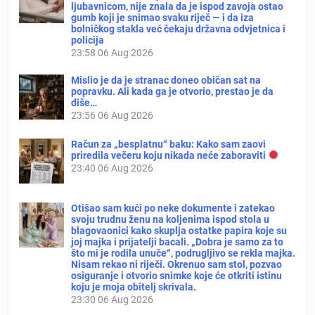
ljubavnicom, nije znala da je ispod zavoja ostao
gumb koji je snimao svaku riječ — i da iza
bolničkog stakla već čekaju državna odvjetnica i
policija
23:58
06 Aug 2026
Mislio je da je stranac doneo običan sat na
popravku. Ali kada ga je otvorio, prestao je da
diše…
23:56
06 Aug 2026
Račun za „besplatnu“ baku: Kako sam zaovi
priredila večeru koju nikada neće zaboraviti
23:40
06 Aug 2026
Otišao sam kući po neke dokumente i zatekao
svoju trudnu ženu na koljenima ispod stola u
blagovaonici kako skuplja ostatke papira koje su
joj majka i prijatelji bacali. „Dobra je samo za to
što mi je rodila unuče“, podrugljivo se rekla majka.
Nisam rekao ni riječi. Okrenuo sam stol, pozvao
osiguranje i otvorio snimke koje će otkriti istinu
koju je moja obitelj skrivala.
23:30
06 Aug 2026