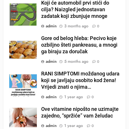
Koji će automobil prvi stići do
cilja? Naizgled jednostavan
zadatak koji zbunjuje mnoge
admin
3 months ago
0
Gore od belog hleba: Pecivo koje
ozbiljno šteti pankreasu, a mnogi
ga biraju za doručak
admin
5 months ago
0
RANI SIMPTOMI moždanog udara
koji se javljaju osobito kod žena!
Vrijedi znati o njima…
admin
1 year ago
0
Ove vitamine nipošto ne uzimajte
zajedno, “spržiće” vam želudac
admin
1 year ago
0