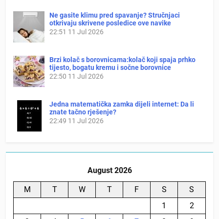
Ne gasite klimu pred spavanje? Stručnjaci
otkrivaju skrivene posledice ove navike
22:51
11 Jul 2026
Brzi kolač s borovnicama:kolač koji spaja prhko
tijesto, bogatu kremu i sočne borovnice
22:50
11 Jul 2026
Jedna matematička zamka dijeli internet: Da li
znate tačno rješenje?
22:49
11 Jul 2026
August 2026
M
T
W
T
F
S
S
1
2