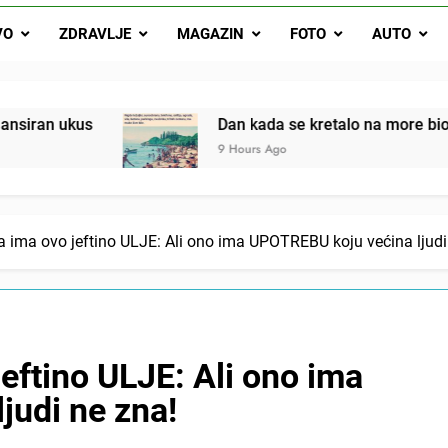
Dan kada se kretalo na more bio je mali praznik: Ovak
VO
ZDRAVLJE
MAGAZIN
FOTO
AUTO
Malo kvasca i meda i cijelu noć ćete 
Drži jezik za zubima, i gledaj kako se problemi smanjuju –
Dan kada se kretalo na more bio je mali praznik: Ovako
9 Hours Ago
 ima ovo jeftino ULJE: Ali ono ima UPOTREBU koju većina ljudi
eftino ULJE: Ali ono ima
judi ne zna!