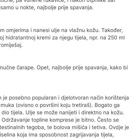
stične, pa vunene rukavice, i nakon otprilike sat
i samo u nokte, najbolje prije spavanja.
im omjerima i nanesi ulje na vlažnu kožu. Također,
j hidratantnoj kremi za njegu tijela, npr. na 250 ml
romiješaj.
mučne čarape. Opet, najbolje prije spavanja, kako bi
m je posebno popularan i djelotvoran način korištenja
pamuka (ovisno o površini koju tretiraš). Bogato ga
 dio tijela. Ulje se može nanijeti i direktno na kožu.
om. Održavanje topline komprese je bitno. Često se
ntestinalnih tegoba, te bolova mišića i tetiva. Ovdje je
selina koja ima sposobnost zagrijavanja tijela,