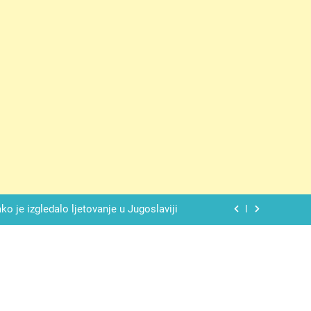
 ove 4 stvari ne govori ni rodu rođenom
lade daje savršeno izbalansiran ukus
o je izgledalo ljetovanje u Jugoslaviji
spavati mirno pokraj otvorenog prozora
 ove 4 stvari ne govori ni rodu rođenom
lade daje savršeno izbalansiran ukus