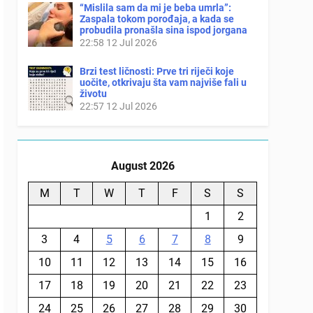
“Mislila sam da mi je beba umrla”:
Zaspala tokom porođaja, a kada se
probudila pronašla sina ispod jorgana
22:58
12 Jul 2026
Brzi test ličnosti: Prve tri riječi koje
uočite, otkrivaju šta vam najviše fali u
životu
22:57
12 Jul 2026
August 2026
M
T
W
T
F
S
S
1
2
3
4
5
6
7
8
9
10
11
12
13
14
15
16
17
18
19
20
21
22
23
24
25
26
27
28
29
30