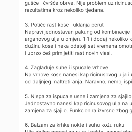
gušće i čvršće obrve. Nije problem uz ricinuso
rezultatima kroz nekoliko tjedana.
3. Potiče rast kose i uklanja perut
Napravi jednostavan pakung od kombinacije ri
arganovog ulja u omjeru 1:1 i dodaj nekoliko k
dužinu kose i neka odstoji sat vremena omot
i ubrzo ćeš primijetiti rast novih vlasi.
4. Zaglađuje suhe i ispucale vrhove
Na vrhove kose nanesi kap ricinusovog ulja i u
od daljnjeg maltretiranja. Naravno, nemoj ispi
5. Njega za ispucale usne i zamjena za sjajilo
Jednostavno nanesi kap ricinusovog ulja na usn
zamjena za sjajilo. Funkcionira izvrsno zbog g
6. Balzam za krhke nokte i suhu kožu ruku