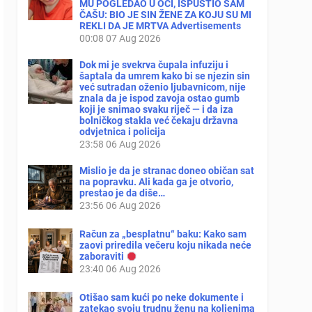
MU POGLEDAO U OČI, ISPUSTIO SAM
ČAŠU: BIO JE SIN ŽENE ZA KOJU SU MI
REKLI DA JE MRTVA Advertisements
00:08
07 Aug 2026
Dok mi je svekrva čupala infuziju i
šaptala da umrem kako bi se njezin sin
već sutradan oženio ljubavnicom, nije
znala da je ispod zavoja ostao gumb
koji je snimao svaku riječ — i da iza
bolničkog stakla već čekaju državna
odvjetnica i policija
23:58
06 Aug 2026
Mislio je da je stranac doneo običan sat
na popravku. Ali kada ga je otvorio,
prestao je da diše…
23:56
06 Aug 2026
Račun za „besplatnu“ baku: Kako sam
zaovi priredila večeru koju nikada neće
zaboraviti
23:40
06 Aug 2026
Otišao sam kući po neke dokumente i
zatekao svoju trudnu ženu na koljenima