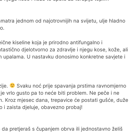
 smatra jednom od najotrovnijih na svijetu, ulje hladno
o.
leične kiseline koja je prirodno antifungalno i
ntastično djelotvorno za zdravlje i njegu kose, kože, ali
ih upalama. U nastavku donosimo konkretne savjete i
zije.
Svaku noć prije spavanja prstima ravnomjerno
 je vrlo gusto pa to neće biti problem. Ne peče i ne
om. Kroz mjesec dana, trepavice će postati gušće, duže
 i zaista djeluje, obavezno probaj!
 da pretjeraš s čupanjem obrva ili jednostavno želiš