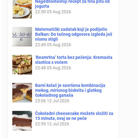
Najjednostavniji recept za finu pitu od
jogurta
22:50
05 Aug 2026
Matematički zadatak koji je podijelio
Balkan: Do tačnog odgovora izgleda još
nismo stigli
22:49
05 Aug 2026
‘Besmrtna’ torta bez pečenja: Kremasta
slastica s voćem
22:48
05 Aug 2026
Barni kolač je savršena kombinacija
mekog, mirisnog biskvita i glatkog
čokoladnog ganaša
23:06
12 Jul 2026
Čokoladni cheesecake možete složiti za
15 minuta, ovaj se ne peče
22:59
12 Jul 2026