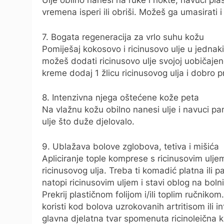
Ulje obilno nanesi na ruke i nokte, navuci pla
vremena isperi ili obriši. Možeš ga umasirati 
7. Bogata regeneracija za vrlo suhu kožu
Pomiješaj kokosovo i ricinusovo ulje u jednak
možeš dodati ricinusovo ulje svojoj uobičajeno
kreme dodaj 1 žlicu ricinusovog ulja i dobro p
8. Intenzivna njega oštećene kože peta
Na vlažnu kožu obilno nanesi ulje i navuci pa
ulje što duže djelovalo.
9. Ublažava bolove zglobova, tetiva i mišića
Apliciranje tople komprese s ricinusovim ulje
ricinusovog ulja. Treba ti komadić platna ili 
natopi ricinusovim uljem i stavi oblog na bolni
Prekrij plastičnom folijom i/ili toplim ručnik
koristi kod bolova uzrokovanih artritisom ili i
glavna djelatna tvar spomenuta ricinoleična ki