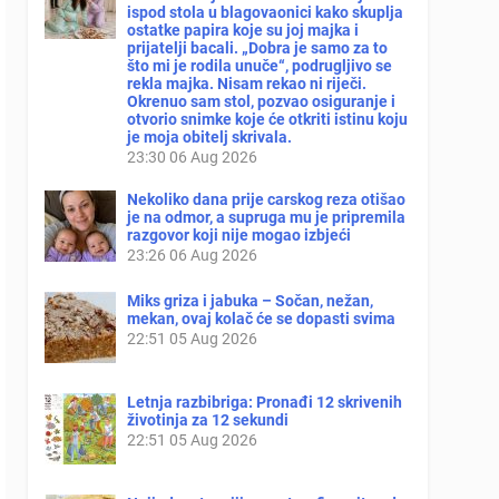
ispod stola u blagovaonici kako skuplja
ostatke papira koje su joj majka i
prijatelji bacali. „Dobra je samo za to
što mi je rodila unuče“, podrugljivo se
rekla majka. Nisam rekao ni riječi.
Okrenuo sam stol, pozvao osiguranje i
otvorio snimke koje će otkriti istinu koju
je moja obitelj skrivala.
23:30
06 Aug 2026
Nekoliko dana prije carskog reza otišao
je na odmor, a supruga mu je pripremila
razgovor koji nije mogao izbjeći
23:26
06 Aug 2026
Miks griza i jabuka – Sočan, nežan,
mekan, ovaj kolač će se dopasti svima
22:51
05 Aug 2026
Letnja razbibriga: Pronađi 12 skrivenih
životinja za 12 sekundi
22:51
05 Aug 2026