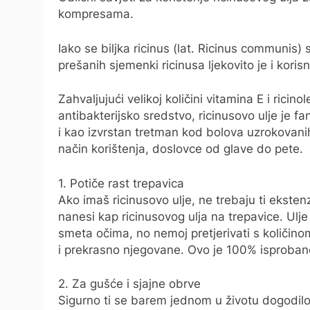
kompresama.
Iako se biljka ricinus (lat. Ricinus communis)
prešanih sjemenki ricinusa ljekovito je i korisn
Zahvaljujući velikoj količini vitamina E i ricino
antibakterijsko sredstvo, ricinusovo ulje je fa
i kao izvrstan tretman kod bolova uzrokovan
način korištenja, doslovce od glave do pete.
1. Potiče rast trepavica
Ako imaš ricinusovo ulje, ne trebaju ti eksten
nanesi kap ricinusovog ulja na trepavice. Ulje
smeta očima, no nemoj pretjerivati s količin
i prekrasno njegovane. Ovo je 100% isprobano
2. Za gušće i sjajne obrve
Sigurno ti se barem jednom u životu dogodilo