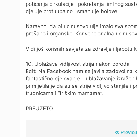
poticanja cirkulacije i pokretanja limfnog sust
djeluje protuupalno i smanjuje bolove.
Naravno, da bi ricinusovo ulje imalo sva sp
prešano i organsko. Konvencionalna ricinusova
Vidi još korisnih savjeta za zdravlje i ljepotu 
10. Ublažava vidljivost strija nakon poroda
Edit: Na Facebook nam se javila zadovoljna kor
fantastično djelovanje – ublažavanje izraženi
primijetila je da su se strije vidljivo stanjile 
trudnicama i “friškim mamama”.
PREUZETO
Previou
Post