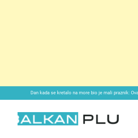
Drži jezik za zubima, i gledaj kako se problemi smanjuju –
LAG TORTA SA KUPINAMA:Kombinacija keksa, voćne svežine i čoko
Dan kada se kretalo na more bio je mali praznik: Ovak
Malo kvasca i meda i cijelu noć ćete 
Drži jezik za zubima, i gledaj kako se problemi smanjuju –
LKAN PLUS
LAG TORTA SA KUPINAMA:Kombinacija keksa, voćne svežine i čoko