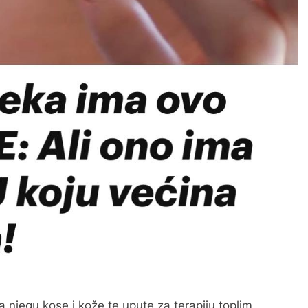
za njegu kose i kože te upute za terapiju toplim