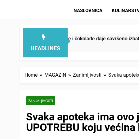
NASLOVNICA
KULINARST
svežine i čokolade daje savršeno izbalansiran ukus
HEADLINES
Home
MAGAZIN
Zanimljivosti
Svaka apoteka
ZANIMLJIVOSTI
Svaka apoteka ima ovo j
UPOTREBU koju većina l