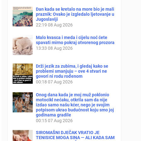
Dan kada se kretalo na more bio je mali
praznik: Ovako je izgledalo ljetovanje u
Jugoslaviji
22:19
08 Aug 2026
Malo kvasca i meda i cijelu noć ćete
spavati mirno pokraj otvorenog prozora
13:33
08 Aug 2026
Drži jezik za zubima, i gledaj kako se
problemi smanjuju – ove 4 stvari ne
govori ni rodu rođenom
00:18
07 Aug 2026
Onog dana kada je moj muž poklonio
motocikl nećaku, otkrila sam da nije
izdao samo našu kćer, nego je svojim
potpisom ukrao budućnost koju smo joj
godinama gradile
00:15
07 Aug 2026
SIROMAŠNI DJEČAK VRATIO JE
TENISICE MOGA SINA — ALI KADA SAM