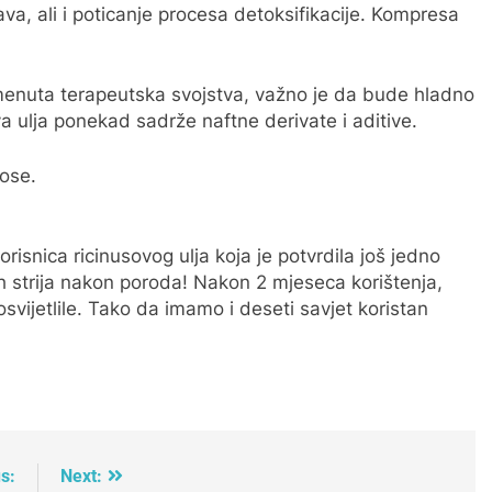
ava, ali i poticanje procesa detoksifikacije. Kompresa
omenuta terapeutska svojstva, važno je da bude hladno
 ulja ponekad sadrže naftne derivate i aditive.
kose.
isnica ricinusovog ulja koja je potvrdila još jedno
h strija nakon poroda! Nakon 2 mjeseca korištenja,
i posvijetlile. Tako da imamo i deseti savjet koristan
s:
Next: