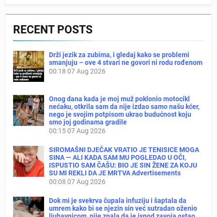
RECENT POSTS
Drži jezik za zubima, i gledaj kako se problemi
smanjuju – ove 4 stvari ne govori ni rodu rođenom
00:18
07 Aug 2026
Onog dana kada je moj muž poklonio motocikl
nećaku, otkrila sam da nije izdao samo našu kćer,
nego je svojim potpisom ukrao budućnost koju
smo joj godinama gradile
00:15
07 Aug 2026
SIROMAŠNI DJEČAK VRATIO JE TENISICE MOGA
SINA — ALI KADA SAM MU POGLEDAO U OČI,
ISPUSTIO SAM ČAŠU: BIO JE SIN ŽENE ZA KOJU
SU MI REKLI DA JE MRTVA Advertisements
00:08
07 Aug 2026
Dok mi je svekrva čupala infuziju i šaptala da
umrem kako bi se njezin sin već sutradan oženio
ljubavnicom, nije znala da je ispod zavoja ostao