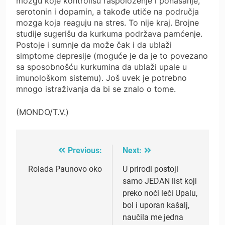
mozgu koje kontrolišu raspoloženje i ponašanje,
serotonin i dopamin, a takođe utiče na područja
mozga koja reaguju na stres. To nije kraj. Brojne
studije sugerišu da kurkuma podržava pamćenje.
Postoje i sumnje da može čak i da ublaži
simptome depresije (moguće je da je to povezano
sa sposobnošću kurkumina da ublaži upale u
imunološkom sistemu). Još uvek je potrebno
mnogo istraživanja da bi se znalo o tome.
(MONDO/T.V.)
Previous:
Next:
Post
navigation
Rolada Paunovo oko
U prirodi postoji
samo JEDAN list koji
preko noći leči Upalu,
bol i uporan kašalj,
naučila me jedna