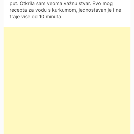
put. Otkrila sam veoma važnu stvar. Evo mog
recepta za vodu s kurkumom, jednostavan je i ne
traje više od 10 minuta.