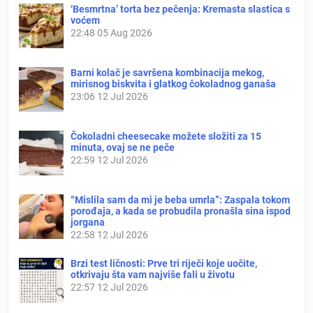
‘Besmrtna’ torta bez pečenja: Kremasta slastica s
voćem
22:48
05 Aug 2026
Barni kolač je savršena kombinacija mekog,
mirisnog biskvita i glatkog čokoladnog ganaša
23:06
12 Jul 2026
Čokoladni cheesecake možete složiti za 15
minuta, ovaj se ne peče
22:59
12 Jul 2026
“Mislila sam da mi je beba umrla”: Zaspala tokom
porođaja, a kada se probudila pronašla sina ispod
jorgana
22:58
12 Jul 2026
Brzi test ličnosti: Prve tri riječi koje uočite,
otkrivaju šta vam najviše fali u životu
22:57
12 Jul 2026