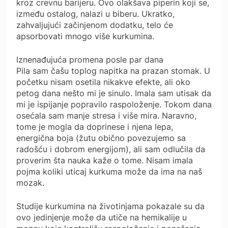
kroz crevnu barijeru. Ovo olakšava piperin koji se,
između ostalog, nalazi u biberu. Ukratko,
zahvaljujući začinjenom dodatku, telo će
apsorbovati mnogo više kurkumina.
Iznenađujuća promena posle par dana
Pila sam čašu toplog napitka na prazan stomak. U
početku nisam osetila nikakve efekte, ali oko
petog dana nešto mi je sinulo. Imala sam utisak da
mi je ispijanje popravilo raspoloženje. Tokom dana
osećala sam manje stresa i više mira. Naravno,
tome je mogla da doprinese i njena lepa,
energična boja (žutu obično povezujemo sa
radošću i dobrom energijom), ali sam odlučila da
proverim šta nauka kaže o tome. Nisam imala
pojma koliki uticaj kurkuma može da ima na naš
mozak.
Studije kurkumina na životinjama pokazale su da
ovo jedinjenje može da utiče na hemikalije u