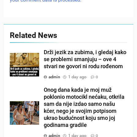
Related News
Drži jezik za zubima, i gledaj kako
se problemi smanjuju – ove 4
stvari ne govori ni rodu rođenom
admin
1 day ago
0
Onog dana kada je moj muž
poklonio motocikl nećaku, otkrila
sam da nije izdao samo našu
kćer, nego je svojim potpisom
ukrao budućnost koju smo joj
godinama gradile
admin
1 day ago
0