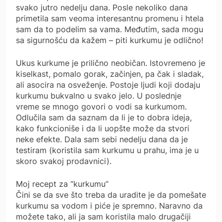
svako jutro nedelju dana. Posle nekoliko dana
primetila sam veoma interesantnu promenu i htela
sam da to podelim sa vama. Međutim, sada mogu
sa sigurnošću da kažem – piti kurkumu je odlično!
Ukus kurkume je prilično neobičan. Istovremeno je
kiselkast, pomalo gorak, začinjen, pa čak i sladak,
ali asocira na osveženje. Postoje ljudi koji dodaju
kurkumu bukvalno u svako jelo. U poslednje
vreme se mnogo govori o vodi sa kurkumom.
Odlučila sam da saznam da li je to dobra ideja,
kako funkcioniše i da li uopšte može da stvori
neke efekte. Dala sam sebi nedelju dana da je
testiram (koristila sam kurkumu u prahu, ima je u
skoro svakoj prodavnici).
Moj recept za “kurkumu”
Čini se da sve što treba da uradite je da pomešate
kurkumu sa vodom i piće je spremno. Naravno da
možete tako, ali ja sam koristila malo drugačiji