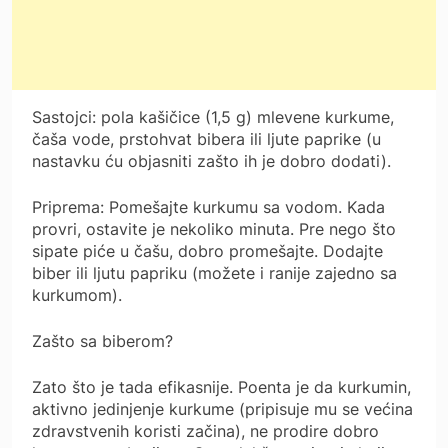
Sastojci: pola kašičice (1,5 g) mlevene kurkume,
čaša vode, prstohvat bibera ili ljute paprike (u
nastavku ću objasniti zašto ih je dobro dodati).
Priprema: Pomešajte kurkumu sa vodom. Kada
provri, ostavite je nekoliko minuta. Pre nego što
sipate piće u čašu, dobro promešajte. Dodajte
biber ili ljutu papriku (možete i ranije zajedno sa
kurkumom).
Zašto sa biberom?
Zato što je tada efikasnije. Poenta je da kurkumin,
aktivno jedinjenje kurkume (pripisuje mu se većina
zdravstvenih koristi začina), ne prodire dobro