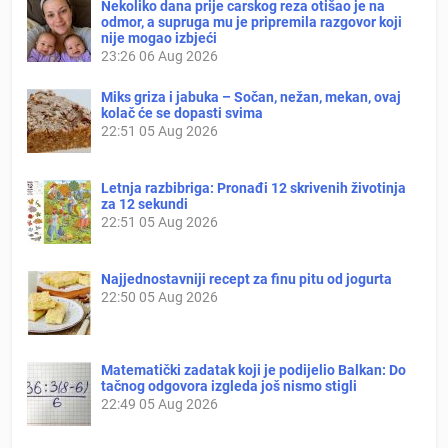
Nekoliko dana prije carskog reza otišao je na
odmor, a supruga mu je pripremila razgovor koji
nije mogao izbjeći
23:26
06 Aug 2026
Miks griza i jabuka – Sočan, nežan, mekan, ovaj
kolač će se dopasti svima
22:51
05 Aug 2026
Letnja razbibriga: Pronađi 12 skrivenih životinja
za 12 sekundi
22:51
05 Aug 2026
Najjednostavniji recept za finu pitu od jogurta
22:50
05 Aug 2026
Matematički zadatak koji je podijelio Balkan: Do
tačnog odgovora izgleda još nismo stigli
22:49
05 Aug 2026