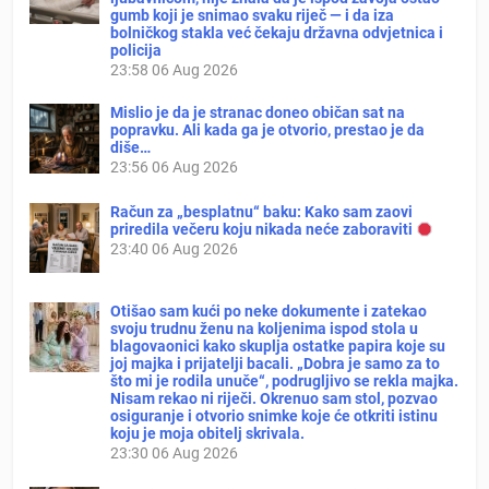
gumb koji je snimao svaku riječ — i da iza
bolničkog stakla već čekaju državna odvjetnica i
policija
23:58
06 Aug 2026
Mislio je da je stranac doneo običan sat na
popravku. Ali kada ga je otvorio, prestao je da
diše…
23:56
06 Aug 2026
Račun za „besplatnu“ baku: Kako sam zaovi
priredila večeru koju nikada neće zaboraviti
23:40
06 Aug 2026
Otišao sam kući po neke dokumente i zatekao
svoju trudnu ženu na koljenima ispod stola u
blagovaonici kako skuplja ostatke papira koje su
joj majka i prijatelji bacali. „Dobra je samo za to
što mi je rodila unuče“, podrugljivo se rekla majka.
Nisam rekao ni riječi. Okrenuo sam stol, pozvao
osiguranje i otvorio snimke koje će otkriti istinu
koju je moja obitelj skrivala.
23:30
06 Aug 2026