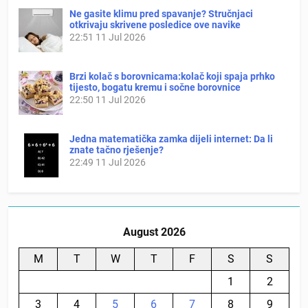
Ne gasite klimu pred spavanje? Stručnjaci
otkrivaju skrivene posledice ove navike
22:51
11 Jul 2026
Brzi kolač s borovnicama:kolač koji spaja prhko
tijesto, bogatu kremu i sočne borovnice
22:50
11 Jul 2026
Jedna matematička zamka dijeli internet: Da li
znate tačno rješenje?
22:49
11 Jul 2026
August 2026
M
T
W
T
F
S
S
1
2
3
4
5
6
7
8
9