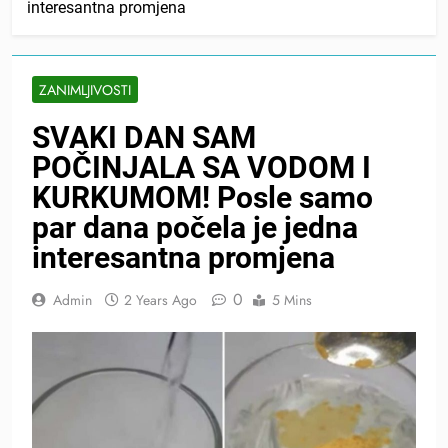
interesantna promjena
ZANIMLJIVOSTI
SVAKI DAN SAM
POČINJALA SA VODOM I
KURKUMOM! Posle samo
par dana počela je jedna
interesantna promjena
0
Admin
2 Years Ago
5 Mins