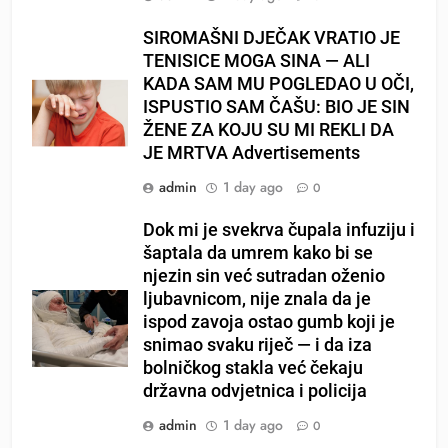
SIROMAŠNI DJEČAK VRATIO JE
TENISICE MOGA SINA — ALI
KADA SAM MU POGLEDAO U OČI,
ISPUSTIO SAM ČAŠU: BIO JE SIN
ŽENE ZA KOJU SU MI REKLI DA
JE MRTVA Advertisements
admin
1 day ago
0
Dok mi je svekrva čupala infuziju i
šaptala da umrem kako bi se
njezin sin već sutradan oženio
ljubavnicom, nije znala da je
ispod zavoja ostao gumb koji je
snimao svaku riječ — i da iza
bolničkog stakla već čekaju
državna odvjetnica i policija
admin
1 day ago
0