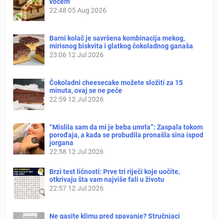
voćem
22:48
05 Aug 2026
Barni kolač je savršena kombinacija mekog,
mirisnog biskvita i glatkog čokoladnog ganaša
23:06
12 Jul 2026
Čokoladni cheesecake možete složiti za 15
minuta, ovaj se ne peče
22:59
12 Jul 2026
“Mislila sam da mi je beba umrla”: Zaspala tokom
porođaja, a kada se probudila pronašla sina ispod
jorgana
22:58
12 Jul 2026
Brzi test ličnosti: Prve tri riječi koje uočite,
otkrivaju šta vam najviše fali u životu
22:57
12 Jul 2026
Ne gasite klimu pred spavanje? Stručnjaci