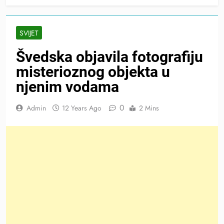
SVIJET
Švedska objavila fotografiju
misterioznog objekta u
njenim vodama
0
Admin
12 Years Ago
2 Mins