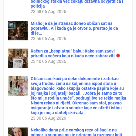
bolničkog stakla već čekaju državna odvjetnica i
policija
23:58
06 Aug 2026
Mislio je da je stranac doneo običan sat na
popravku. Ali kada ga je otvorio, prestao je da
diše…
23:56
06 Aug 2026
Račun za „besplatnu“ baku: Kako sam zaovi
priredila večeru koju nikada neće zaboraviti
23:40
06 Aug 2026
Otišao sam kući po neke dokumente i zatekao
svoju trudnu ženu na koljenima ispod stola u
blagovaonici kako skuplja ostatke papira koje su
joj majka i prijatelji bacali. „Dobra je samo za to
što mi je rodila unuče“, podrugljivo se rekla majka.
Nisam rekao ni riječi. Okrenuo sam stol, pozvao
osiguranje i otvorio snimke koje će otkriti istinu
koju je moja obitelj skrivala.
23:30
06 Aug 2026
Nekoliko dana prije carskog reza otišao je na
odmor, a supruga mu je pripremila razgovor koji