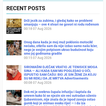
RECENT POSTS
Drži jezik za zubima, i gledaj kako se problemi
smanjuju – ove 4 stvari ne govori ni rodu rođenom
00:18
07 Aug 2026
Onog dana kada je moj muž poklonio motocikl
nećaku, otkrila sam da nije izdao samo našu kćer,
nego je svojim potpisom ukrao budućnost koju
smo joj godinama gradile
00:15
07 Aug 2026
SIROMAŠNI DJEČAK VRATIO JE TENISICE MOGA
SINA — ALI KADA SAM MU POGLEDAO U OČI,
ISPUSTIO SAM ČAŠU: BIO JE SIN ŽENE ZA KOJU
SU MI REKLI DA JE MRTVA Advertisements
00:08
07 Aug 2026
Dok mi je svekrva čupala infuziju i šaptala da
umrem kako bi se njezin sin već sutradan oženio
ljubavnicom, nije znala da je ispod zavoja ostao
gumb koji je snimao svaku riječ — i da iza