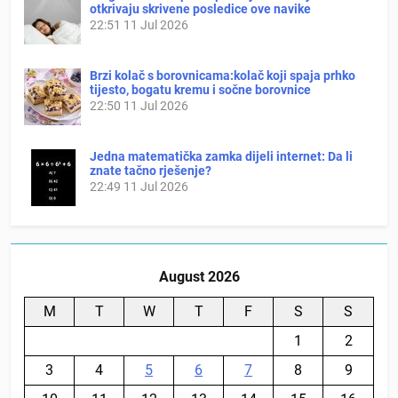
otkrivaju skrivene posledice ove navike
22:51
11 Jul 2026
Brzi kolač s borovnicama:kolač koji spaja prhko
tijesto, bogatu kremu i sočne borovnice
22:50
11 Jul 2026
Jedna matematička zamka dijeli internet: Da li
znate tačno rješenje?
22:49
11 Jul 2026
August 2026
M
T
W
T
F
S
S
1
2
3
4
5
6
7
8
9