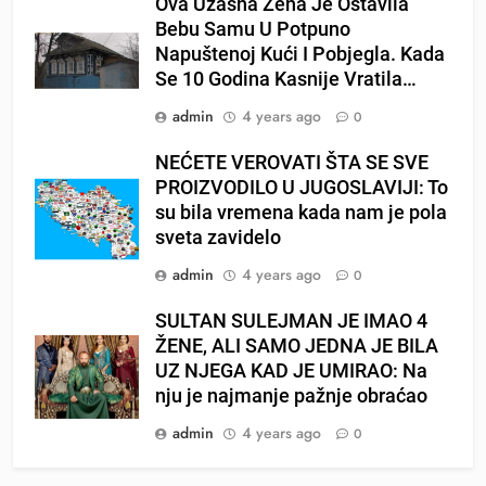
Ova Užasna Žena Je Ostavila
Bebu Samu U Potpuno
Napuštenoj Kući I Pobjegla. Kada
Se 10 Godina Kasnije Vratila…
admin
4 years ago
0
NEĆETE VEROVATI ŠTA SE SVE
PROIZVODILO U JUGOSLAVIJI: To
su bila vremena kada nam je pola
sveta zavidelo
admin
4 years ago
0
SULTAN SULEJMAN JE IMAO 4
ŽENE, ALI SAMO JEDNA JE BILA
UZ NJEGA KAD JE UMIRAO: Na
nju je najmanje pažnje obraćao
admin
4 years ago
0