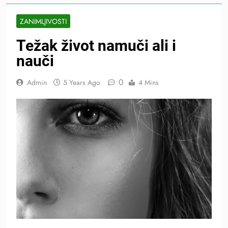
ZANIMLJIVOSTI
Težak život namuči ali i
nauči
0
Admin
5 Years Ago
4 Mins