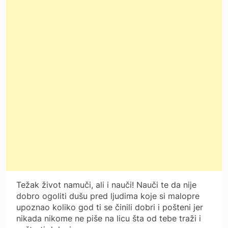
Težak život namuči, ali i nauči! Nauči te da nije
dobro ogoliti dušu pred ljudima koje si malopre
upoznao koliko god ti se činili dobri i pošteni jer
nikada nikome ne piše na licu šta od tebe traži i