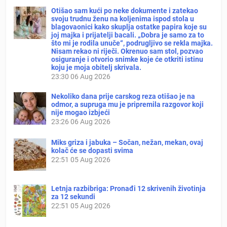
Otišao sam kući po neke dokumente i zatekao
svoju trudnu ženu na koljenima ispod stola u
blagovaonici kako skuplja ostatke papira koje su
joj majka i prijatelji bacali. „Dobra je samo za to
što mi je rodila unuče“, podrugljivo se rekla majka.
Nisam rekao ni riječi. Okrenuo sam stol, pozvao
osiguranje i otvorio snimke koje će otkriti istinu
koju je moja obitelj skrivala.
23:30
06 Aug 2026
Nekoliko dana prije carskog reza otišao je na
odmor, a supruga mu je pripremila razgovor koji
nije mogao izbjeći
23:26
06 Aug 2026
Miks griza i jabuka – Sočan, nežan, mekan, ovaj
kolač će se dopasti svima
22:51
05 Aug 2026
Letnja razbibriga: Pronađi 12 skrivenih životinja
za 12 sekundi
22:51
05 Aug 2026