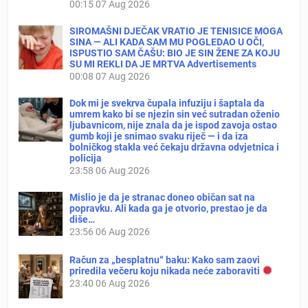
00:15
07 Aug 2026
SIROMAŠNI DJEČAK VRATIO JE TENISICE MOGA
SINA — ALI KADA SAM MU POGLEDAO U OČI,
ISPUSTIO SAM ČAŠU: BIO JE SIN ŽENE ZA KOJU
SU MI REKLI DA JE MRTVA Advertisements
00:08
07 Aug 2026
Dok mi je svekrva čupala infuziju i šaptala da
umrem kako bi se njezin sin već sutradan oženio
ljubavnicom, nije znala da je ispod zavoja ostao
gumb koji je snimao svaku riječ — i da iza
bolničkog stakla već čekaju državna odvjetnica i
policija
23:58
06 Aug 2026
Mislio je da je stranac doneo običan sat na
popravku. Ali kada ga je otvorio, prestao je da
diše…
23:56
06 Aug 2026
Račun za „besplatnu“ baku: Kako sam zaovi
priredila večeru koju nikada neće zaboraviti
23:40
06 Aug 2026