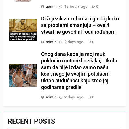
admin
18 hours ago
0
Drži jezik za zubima, i gledaj kako
se problemi smanjuju – ove 4
stvari ne govori ni rodu rođenom
admin
2 days ago
0
Onog dana kada je moj muž
poklonio motocikl nećaku, otkrila
sam da nije izdao samo našu
kćer, nego je svojim potpisom
ukrao budućnost koju smo joj
godinama gradile
admin
2 days ago
0
RECENT POSTS