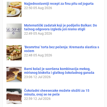
Najjednostavniji recept za finu pitu od jogurta
22:50
05 Aug 2026
Matematički zadatak koji je podijelio Balkan: Do
tačnog odgovora izgleda još nismo stigli
22:49
05 Aug 2026
‘Besmrtna’ torta bez pečenja: Kremasta slastica s
voćem
22:48
05 Aug 2026
Barni kolač je savršena kombinacija mekog,
mirisnog biskvita i glatkog čokoladnog ganaša
23:06
12 Jul 2026
Čokoladni cheesecake možete složiti za 15
minuta, ovaj se ne peče
22:59
12 Jul 2026