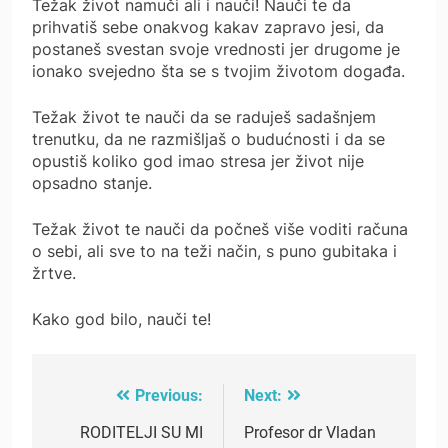
Težak život namuči ali i nauči! Nauči te da
prihvatiš sebe onakvog kakav zapravo jesi, da
postaneš svestan svoje vrednosti jer drugome je
ionako svejedno šta se s tvojim životom događa.
Težak život te nauči da se raduješ sadašnjem
trenutku, da ne razmišljaš o budućnosti i da se
opustiš koliko god imao stresa jer život nije
opsadno stanje.
Težak život te nauči da počneš više voditi računa
o sebi, ali sve to na teži način, s puno gubitaka i
žrtve.
Kako god bilo, nauči te!
Previous:
Next:
Post
navigation
RODITELJI SU MI
Profesor dr Vladan