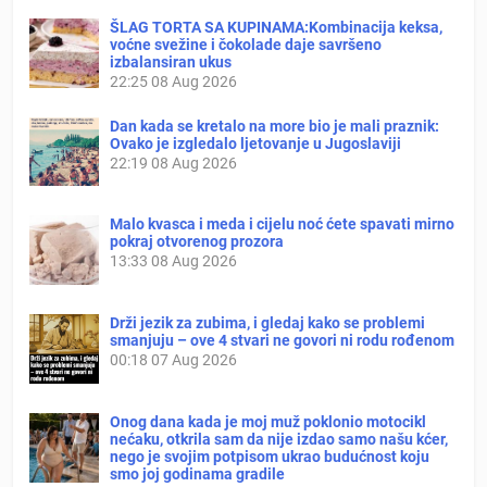
ŠLAG TORTA SA KUPINAMA:Kombinacija keksa,
voćne svežine i čokolade daje savršeno
izbalansiran ukus
22:25
08 Aug 2026
Dan kada se kretalo na more bio je mali praznik:
Ovako je izgledalo ljetovanje u Jugoslaviji
22:19
08 Aug 2026
Malo kvasca i meda i cijelu noć ćete spavati mirno
pokraj otvorenog prozora
13:33
08 Aug 2026
Drži jezik za zubima, i gledaj kako se problemi
smanjuju – ove 4 stvari ne govori ni rodu rođenom
00:18
07 Aug 2026
Onog dana kada je moj muž poklonio motocikl
nećaku, otkrila sam da nije izdao samo našu kćer,
nego je svojim potpisom ukrao budućnost koju
smo joj godinama gradile