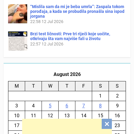
“Mislila sam da mi je beba umrla”: Zaspala tokom
porođaja, a kada se probudila pronašla sina ispod
jorgana
22:58
12 Jul 2026
Brzi test ličnosti: Prve tri riječi koje uočite,
otkrivaju šta vam najviše fali u životu
22:57
12 Jul 2026
August 2026
M
T
W
T
F
S
S
1
2
3
4
5
6
7
8
9
10
11
12
13
14
15
16
17
18
19
20
21
22
23