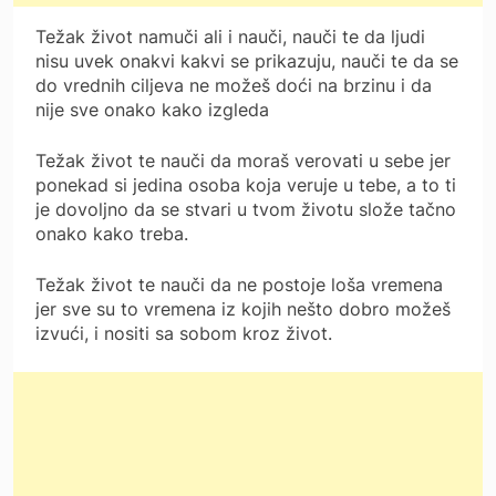
Težak život namuči ali i nauči, nauči te da ljudi
nisu uvek onakvi kakvi se prikazuju, nauči te da se
do vrednih ciljeva ne možeš doći na brzinu i da
nije sve onako kako izgleda
Težak život te nauči da moraš verovati u sebe jer
ponekad si jedina osoba koja veruje u tebe, a to ti
je dovoljno da se stvari u tvom životu slože tačno
onako kako treba.
Težak život te nauči da ne postoje loša vremena
jer sve su to vremena iz kojih nešto dobro možeš
izvući, i nositi sa sobom kroz život.