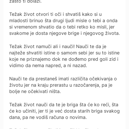
zašto ti dolazi.
Težak život otvori ti oči i shvatiš kako si u
mladosti brinuo šta drugi ljudi misle o tebi a onda
si vremenom shvatio da o tebi retko ko misli, jer
svakome je dosta njegove brige i njegovog života.
Težak život namuči ali i nauči! Nauči te da je
najteže shvatiti istine o samom sebi jer su to istine
koje ne priznajemo dok ne dođemo pred goli zid i
vidimo da nema napred, a ni nazad.
Nauči te da prestaneš imati različita očekivanja o
životu jer na kraju prerastu u razočarenja, pa je
bolje ne očekivati ništa.
Težak život nauči da te je briga šta će ko reći, šta
će ko učiniti, jer ti je već dosta starih briga svakog
dana, pa ne vodiš računa o novima.