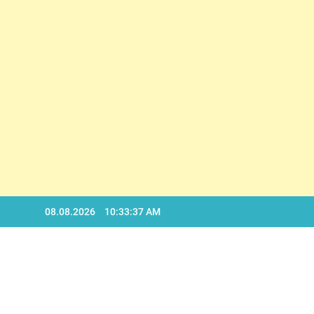
D
Skip
08.08.2026
10:33:38 AM
to
content
D
BA