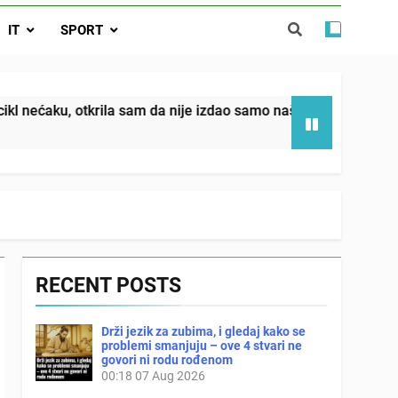
da nije izdao samo našu kćer, nego je
IT
SPORT
ućnost koju smo joj godinama gradile
 SAM MU POGLEDAO U OČI, ISPUSTIO
I REKLI DA JE MRTVA Advertisements
in sin već sutradan oženio ljubavnicom,
m da nije izdao samo našu kćer, nego je svojim potpisom ukra
 — i da iza bolničkog stakla već čekaju
državna odvjetnica i policija
RECENT POSTS
Drži jezik za zubima, i gledaj kako se
problemi smanjuju – ove 4 stvari ne
govori ni rodu rođenom
00:18
07 Aug 2026