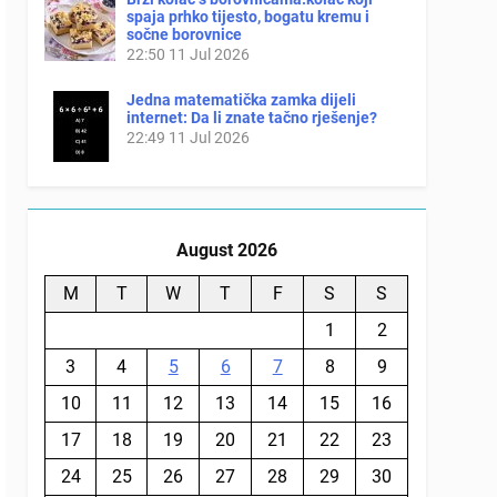
spaja prhko tijesto, bogatu kremu i
sočne borovnice
22:50
11 Jul 2026
Jedna matematička zamka dijeli
internet: Da li znate tačno rješenje?
22:49
11 Jul 2026
August 2026
M
T
W
T
F
S
S
1
2
3
4
5
6
7
8
9
10
11
12
13
14
15
16
17
18
19
20
21
22
23
24
25
26
27
28
29
30