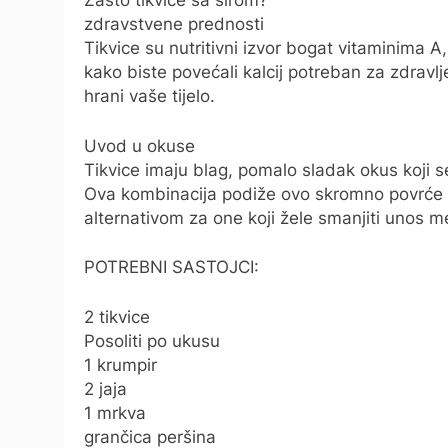
Zašto tikvice sa sirom?
zdravstvene prednosti
Tikvice su nutritivni izvor bogat vitaminima A,
kako biste povećali kalcij potreban za zdravlj
hrani vaše tijelo.
Uvod u okuse
Tikvice imaju blag, pomalo sladak okus koji 
Ova kombinacija podiže ovo skromno povrće 
alternativom za one koji žele smanjiti unos 
POTREBNI SASTOJCI:
2 tikvice
Posoliti po ukusu
1 krumpir
2 jaja
1 mrkva
grančica peršina