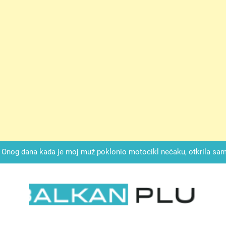
ok mi je svekrva čupala infuziju i šaptala da umrem kako bi se njez
nije znala da je ispod zavoja ostao gumb koji je snimao svaku riječ
Drži jezik za zubima, i gledaj kako se problemi smanjuju –
Onog dana kada je moj muž poklonio motocikl nećaku, otkrila sam 
svojim potpisom ukrao bud
SIROMAŠNI DJEČAK VRATIO JE TENISICE MOGA SINA — ALI KADA
SAM ČAŠU: BIO JE SIN ŽENE ZA KOJU SU M
ok mi je svekrva čupala infuziju i šaptala da umrem kako bi se njez
nije znala da je ispod zavoja ostao gumb koji je snimao svaku riječ
LKAN PLUS
Drži jezik za zubima, i gledaj kako se problemi smanjuju –