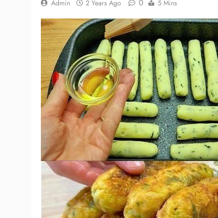
0
Admin
2 Years Ago
5 Mins