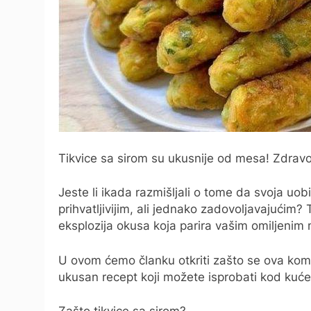
Tikvice sa sirom su ukusnije od mesa! Zdrav
Jeste li ikada razmišljali o tome da svoja uo
prihvatljivijim, ali jednako zadovoljavajućim?
eksplozija okusa koja parira vašim omiljeni
U ovom ćemo članku otkriti zašto se ova kombi
ukusan recept koji možete isprobati kod kuće