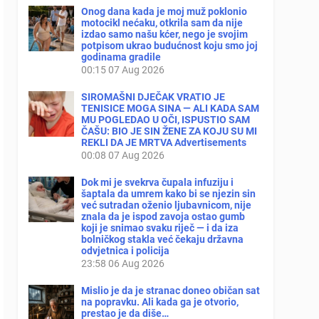
Onog dana kada je moj muž poklonio
motocikl nećaku, otkrila sam da nije
izdao samo našu kćer, nego je svojim
potpisom ukrao budućnost koju smo joj
godinama gradile
00:15
07 Aug 2026
SIROMAŠNI DJEČAK VRATIO JE
TENISICE MOGA SINA — ALI KADA SAM
MU POGLEDAO U OČI, ISPUSTIO SAM
ČAŠU: BIO JE SIN ŽENE ZA KOJU SU MI
REKLI DA JE MRTVA Advertisements
00:08
07 Aug 2026
Dok mi je svekrva čupala infuziju i
šaptala da umrem kako bi se njezin sin
već sutradan oženio ljubavnicom, nije
znala da je ispod zavoja ostao gumb
koji je snimao svaku riječ — i da iza
bolničkog stakla već čekaju državna
odvjetnica i policija
23:58
06 Aug 2026
Mislio je da je stranac doneo običan sat
na popravku. Ali kada ga je otvorio,
prestao je da diše…