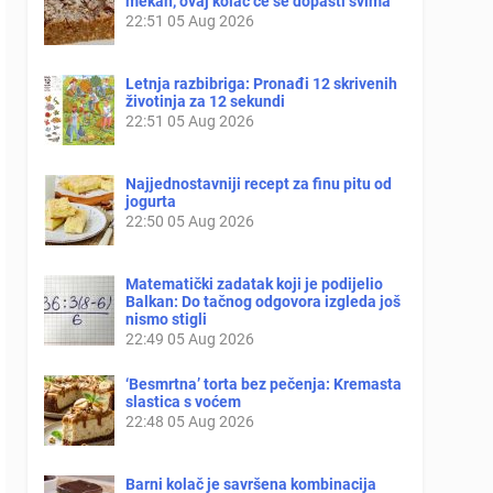
mekan, ovaj kolač će se dopasti svima
22:51
05 Aug 2026
Letnja razbibriga: Pronađi 12 skrivenih
životinja za 12 sekundi
22:51
05 Aug 2026
Najjednostavniji recept za finu pitu od
jogurta
22:50
05 Aug 2026
Matematički zadatak koji je podijelio
Balkan: Do tačnog odgovora izgleda još
nismo stigli
22:49
05 Aug 2026
‘Besmrtna’ torta bez pečenja: Kremasta
slastica s voćem
22:48
05 Aug 2026
Barni kolač je savršena kombinacija