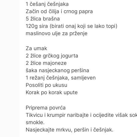
1 češanj češnjaka
Začin od čilija i crnog papra
5 žlica brašna
120g sira (birati onaj koji se lako topi)
maslinovo ulje za prženje
Za umak
2 žlice grčkog jogurta
2 žlice majoneze
šaka nasjeckanog peršina
1 režanj češnjaka, samljeven
Posoliti po ukusu
Korak po korak upute
Priprema povrća
Tikvicu i krumpir naribajte i ocijedite višak s
smokle.
Nasjeckajte mrkvu, peršin i češnjak.