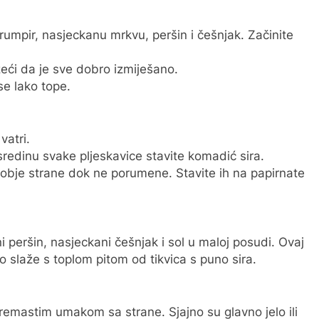
 krumpir, nasjeckanu mrkvu, peršin i češnjak. Začinite
eći da je sve dobro izmiješano.
se lako tope.
vatri.
sredinu svake pljeskavice stavite komadić sira.
 obje strane dok ne porumene. Stavite ih na papirnate
 peršin, nasjeckani češnjak i sol u maloj posudi. Ovaj
 slaže s toplom pitom od tikvica s puno sira.
 kremastim umakom sa strane. Sjajno su glavno jelo ili