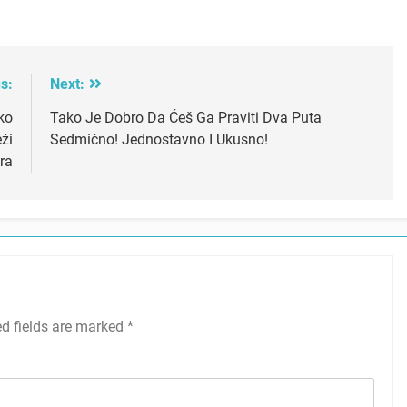
s:
Next:
čko
Tako Je Dobro Da Ćeš Ga Praviti Dva Puta
ži
Sedmično! Jednostavno I Ukusno!
ra
ed fields are marked
*