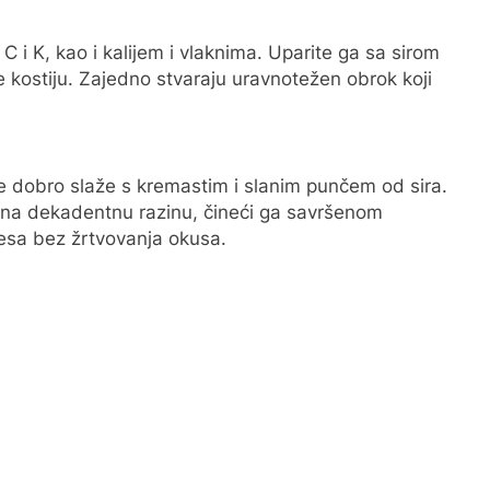
 C i K, kao i kalijem i vlaknima. Uparite ga sa sirom
e kostiju. Zajedno stvaraju uravnotežen obrok koji
se dobro slaže s kremastim i slanim punčem od sira.
na dekadentnu razinu, čineći ga savršenom
mesa bez žrtvovanja okusa.