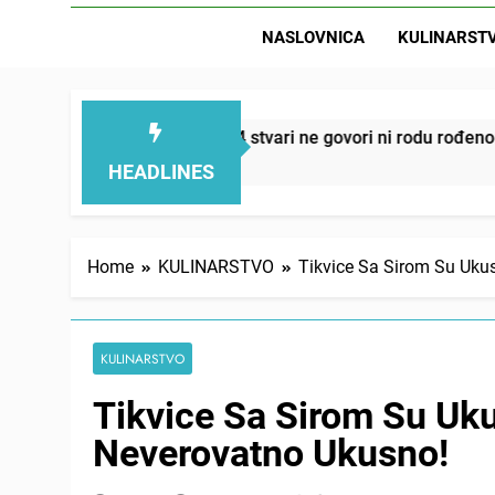
NASLOVNICA
KULINARST
D
ju – ove 4 stvari ne govori ni rodu rođenom
On
2 
HEADLINES
Home
KULINARSTVO
Tikvice Sa Sirom Su Uku
KULINARSTVO
Tikvice Sa Sirom Su Uku
Neverovatno Ukusno!