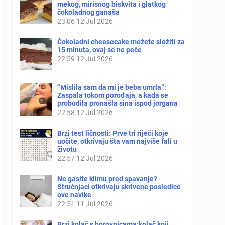
mekog, mirisnog biskvita i glatkog
čokoladnog ganaša
23:06
12 Jul 2026
Čokoladni cheesecake možete složiti za
15 minuta, ovaj se ne peče
22:59
12 Jul 2026
“Mislila sam da mi je beba umrla”:
Zaspala tokom porođaja, a kada se
probudila pronašla sina ispod jorgana
22:58
12 Jul 2026
Brzi test ličnosti: Prve tri riječi koje
uočite, otkrivaju šta vam najviše fali u
životu
22:57
12 Jul 2026
Ne gasite klimu pred spavanje?
Stručnjaci otkrivaju skrivene posledice
ove navike
22:51
11 Jul 2026
Brzi kolač s borovnicama:kolač koji