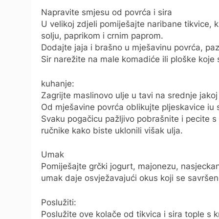
Napravite smjesu od povrća i sira
U velikoj zdjeli pomiješajte naribane tikvice,
solju, paprikom i crnim paprom.
Dodajte jaja i brašno u mješavinu povrća, paz
Sir narežite na male komadiće ili ploške koje 
kuhanje:
Zagrijte maslinovo ulje u tavi na srednje jakoj 
Od mješavine povrća oblikujte pljeskavice iu 
Svaku pogačicu pažljivo pobrašnite i pecite s
ručnike kako biste uklonili višak ulja.
Umak
Pomiješajte grčki jogurt, majonezu, nasjeckani
umak daje osvježavajući okus koji se savršeno
Poslužiti:
Poslužite ove kolače od tikvica i sira tople s