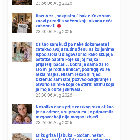
23:56
06 Aug 2026
Račun za „besplatnu“ baku: Kako sam
zaovi priredila večeru koju nikada neće
zaboraviti
23:40
06 Aug 2026
Otišao sam kući po neke dokumente i
zatekao svoju trudnu ženu na koljenima
ispod stola u blagovaonici kako skuplja
ostatke papira koje su joj majka i
prijatelji bacali. „Dobra je samo za to
što mi je rodila unuče“, podrugljivo se
rekla majka. Nisam rekao ni riječi.
Okrenuo sam stol, pozvao osiguranje i
otvorio snimke koje će otkriti istinu koju
je moja obitelj skrivala.
23:30
06 Aug 2026
Nekoliko dana prije carskog reza otišao
je na odmor, a supruga mu je pripremila
razgovor koji nije mogao izbjeći
23:26
06 Aug 2026
Miks griza i jabuka – Sočan, nežan,