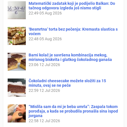
Matematički zadatak koji je podijelio Balkan: Do
tačnog odgovora izgleda još nismo stigli
22:49
05 Aug 2026
‘Besmrtna’ torta bez pečenja: Kremasta slastica s
voćem
22:48
05 Aug 2026
Barni kolač je savršena kombinacija mekog,
mirisnog biskvita i glatkog čokoladnog ganaša
23:06
12 Jul 2026
Čokoladni cheesecake možete složiti za 15
minuta, ovaj se ne peče
22:59
12 Jul 2026
“Mislila sam da mi je beba umrla”: Zaspala tokom
porođaja, a kada se probudila pronašla sina ispod
jorgana
22:58
12 Jul 2026