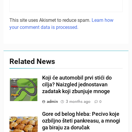
This site uses Akismet to reduce spam.
Learn how
your comment data is processed.
Related News
Koji će automobil prvi stići do
cilja? Naizgled jednostavan
zadatak koji zbunjuje mnoge
admin
3 months ago
0
Gore od belog hleba: Pecivo koje
ozbiljno šteti pankreasu, a mnogi
ga biraju za doručak