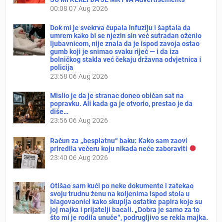
00:08
07 Aug 2026
Dok mi je svekrva čupala infuziju i šaptala da
umrem kako bi se njezin sin već sutradan oženio
ljubavnicom, nije znala da je ispod zavoja ostao
gumb koji je snimao svaku riječ — i da iza
bolničkog stakla već čekaju državna odvjetnica i
policija
23:58
06 Aug 2026
Mislio je da je stranac doneo običan sat na
popravku. Ali kada ga je otvorio, prestao je da
diše…
23:56
06 Aug 2026
Račun za „besplatnu“ baku: Kako sam zaovi
priredila večeru koju nikada neće zaboraviti
23:40
06 Aug 2026
Otišao sam kući po neke dokumente i zatekao
svoju trudnu ženu na koljenima ispod stola u
blagovaonici kako skuplja ostatke papira koje su
joj majka i prijatelji bacali. „Dobra je samo za to
što mi je rodila unuče“, podrugljivo se rekla majka.