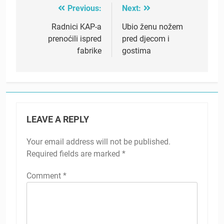
Previous:
Next:
Post
navigation
Radnici KAP-a
Ubio ženu nožem
prenoćili ispred
pred djecom i
fabrike
gostima
LEAVE A REPLY
Your email address will not be published.
Required fields are marked
*
Comment
*