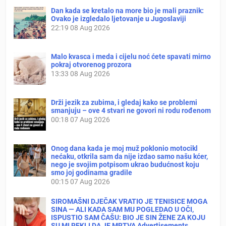
Dan kada se kretalo na more bio je mali praznik:
Ovako je izgledalo ljetovanje u Jugoslaviji
22:19
08 Aug 2026
Malo kvasca i meda i cijelu noć ćete spavati mirno
pokraj otvorenog prozora
13:33
08 Aug 2026
Drži jezik za zubima, i gledaj kako se problemi
smanjuju – ove 4 stvari ne govori ni rodu rođenom
00:18
07 Aug 2026
Onog dana kada je moj muž poklonio motocikl
nećaku, otkrila sam da nije izdao samo našu kćer,
nego je svojim potpisom ukrao budućnost koju
smo joj godinama gradile
00:15
07 Aug 2026
SIROMAŠNI DJEČAK VRATIO JE TENISICE MOGA
SINA — ALI KADA SAM MU POGLEDAO U OČI,
ISPUSTIO SAM ČAŠU: BIO JE SIN ŽENE ZA KOJU
SU MI REKLI DA JE MRTVA Advertisements