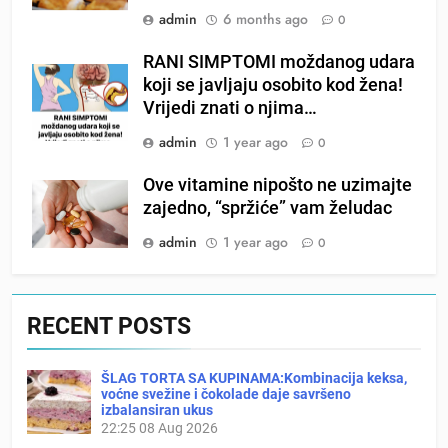
admin
6 months ago
0
RANI SIMPTOMI moždanog udara
koji se javljaju osobito kod žena!
Vrijedi znati o njima…
admin
1 year ago
0
Ove vitamine nipošto ne uzimajte
zajedno, “spržiće” vam želudac
admin
1 year ago
0
RECENT POSTS
ŠLAG TORTA SA KUPINAMA:Kombinacija keksa,
voćne svežine i čokolade daje savršeno
izbalansiran ukus
22:25
08 Aug 2026