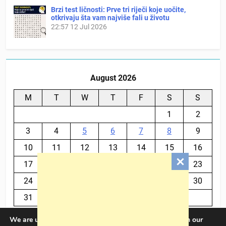
Brzi test ličnosti: Prve tri riječi koje uočite,
otkrivaju šta vam najviše fali u životu
22:57
12 Jul 2026
August 2026
M
T
W
T
F
S
S
1
2
3
4
5
6
7
8
9
10
11
12
13
14
15
16
17
18
19
20
21
22
23
24
25
26
27
28
29
30
31
We are using cookies to give you the best experience on our
« Jul