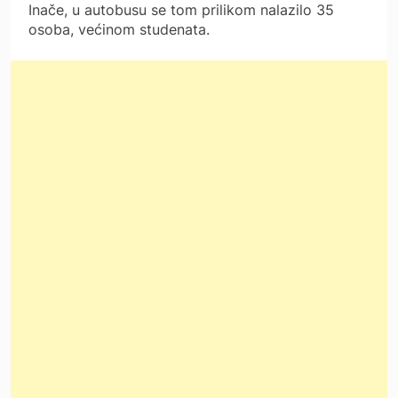
Inače, u autobusu se tom prilikom nalazilo 35
osoba, većinom studenata.