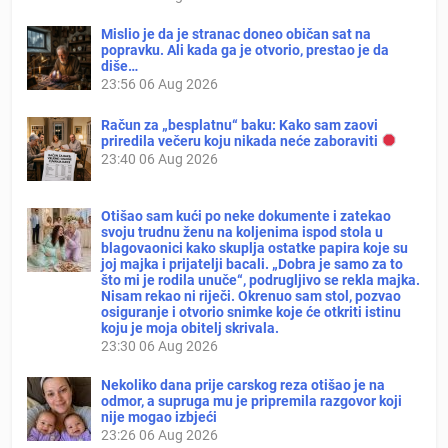
Mislio je da je stranac doneo običan sat na
popravku. Ali kada ga je otvorio, prestao je da
diše…
23:56
06 Aug 2026
Račun za „besplatnu“ baku: Kako sam zaovi
priredila večeru koju nikada neće zaboraviti
23:40
06 Aug 2026
Otišao sam kući po neke dokumente i zatekao
svoju trudnu ženu na koljenima ispod stola u
blagovaonici kako skuplja ostatke papira koje su
joj majka i prijatelji bacali. „Dobra je samo za to
što mi je rodila unuče“, podrugljivo se rekla majka.
Nisam rekao ni riječi. Okrenuo sam stol, pozvao
osiguranje i otvorio snimke koje će otkriti istinu
koju je moja obitelj skrivala.
23:30
06 Aug 2026
Nekoliko dana prije carskog reza otišao je na
odmor, a supruga mu je pripremila razgovor koji
nije mogao izbjeći
23:26
06 Aug 2026