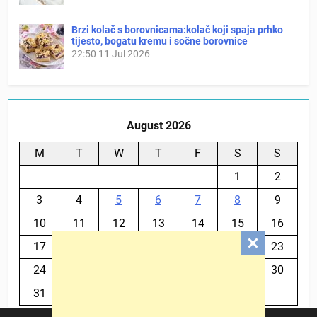
Brzi kolač s borovnicama:kolač koji spaja prhko
tijesto, bogatu kremu i sočne borovnice
22:50
11 Jul 2026
August 2026
M
T
W
T
F
S
S
1
2
3
4
5
6
7
8
9
10
11
12
13
14
15
16
17
18
19
20
21
22
23
24
25
26
27
28
29
30
31