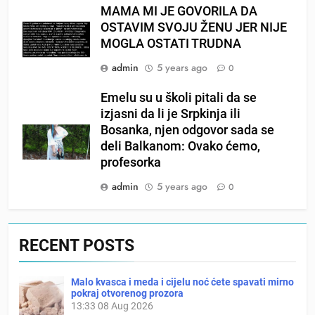
MAMA MI JE GOVORILA DA
OSTAVIM SVOJU ŽENU JER NIJE
MOGLA OSTATI TRUDNA
admin
5 years ago
0
Emelu su u školi pitali da se
izjasni da li je Srpkinja ili
Bosanka, njen odgovor sada se
deli Balkanom: Ovako ćemo,
profesorka
admin
5 years ago
0
RECENT POSTS
Malo kvasca i meda i cijelu noć ćete spavati mirno
pokraj otvorenog prozora
13:33
08 Aug 2026