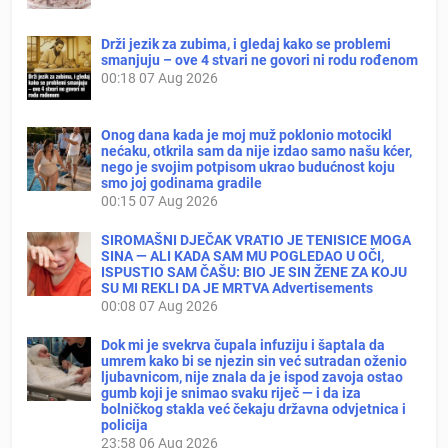
Drži jezik za zubima, i gledaj kako se problemi
smanjuju – ove 4 stvari ne govori ni rodu rođenom
00:18
07 Aug 2026
Onog dana kada je moj muž poklonio motocikl
nećaku, otkrila sam da nije izdao samo našu kćer,
nego je svojim potpisom ukrao budućnost koju
smo joj godinama gradile
00:15
07 Aug 2026
SIROMAŠNI DJEČAK VRATIO JE TENISICE MOGA
SINA — ALI KADA SAM MU POGLEDAO U OČI,
ISPUSTIO SAM ČAŠU: BIO JE SIN ŽENE ZA KOJU
SU MI REKLI DA JE MRTVA Advertisements
00:08
07 Aug 2026
Dok mi je svekrva čupala infuziju i šaptala da
umrem kako bi se njezin sin već sutradan oženio
ljubavnicom, nije znala da je ispod zavoja ostao
gumb koji je snimao svaku riječ — i da iza
bolničkog stakla već čekaju državna odvjetnica i
policija
23:58
06 Aug 2026