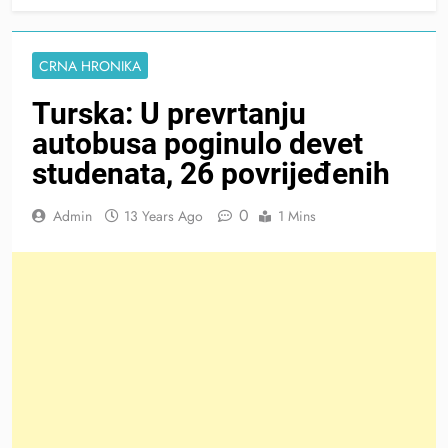
CRNA HRONIKA
Turska: U prevrtanju
autobusa poginulo devet
studenata, 26 povrijeđenih
0
Admin
13 Years Ago
1 Mins