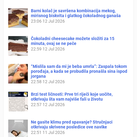
Barni kolač je savršena kombinacija mekog,
mirisnog biskvita i glatkog čokoladnog ganaša
23:06
12 Jul 2026
Čokoladni cheesecake možete složiti za 15
minuta, ovaj se ne peče
22:59
12 Jul 2026
“Mislila sam da mi je beba umrla”: Zaspala tokom
porođaja, a kada se probudila pronašla sina ispod
jorgana
22:58
12 Jul 2026
Brzi test ličnosti: Prve tri riječi koje uočite,
otkrivaju šta vam najviše fali u životu
22:57
12 Jul 2026
Ne gasite klimu pred spavanje? Stručnjaci
otkrivaju skrivene posledice ove navike
22:51
11 Jul 2026