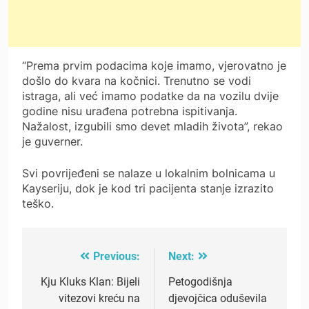
“Prema prvim podacima koje imamo, vjerovatno je
došlo do kvara na kočnici. Trenutno se vodi
istraga, ali već imamo podatke da na vozilu dvije
godine nisu urađena potrebna ispitivanja.
Nažalost, izgubili smo devet mladih života”, rekao
je guverner.
Svi povrijeđeni se nalaze u lokalnim bolnicama u
Kayseriju, dok je kod tri pacijenta stanje izrazito
teško.
Previous:
Next:
Post
navigation
Kju Kluks Klan: Bijeli
Petogodišnja
vitezovi kreću na
djevojčica oduševila