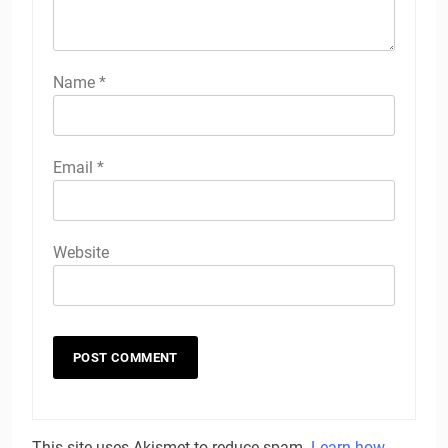
Name
*
Email
*
Website
This site uses Akismet to reduce spam.
Learn how