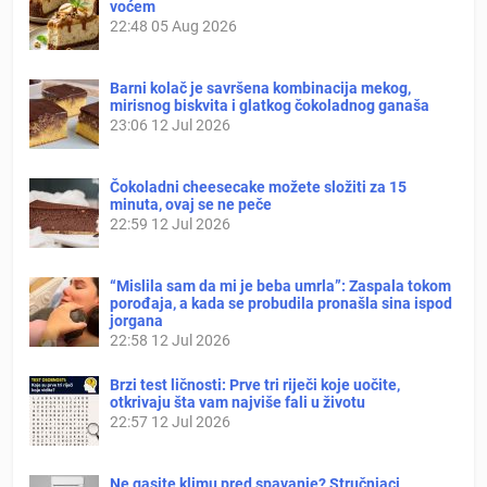
voćem
22:48
05 Aug 2026
Barni kolač je savršena kombinacija mekog,
mirisnog biskvita i glatkog čokoladnog ganaša
23:06
12 Jul 2026
Čokoladni cheesecake možete složiti za 15
minuta, ovaj se ne peče
22:59
12 Jul 2026
“Mislila sam da mi je beba umrla”: Zaspala tokom
porođaja, a kada se probudila pronašla sina ispod
jorgana
22:58
12 Jul 2026
Brzi test ličnosti: Prve tri riječi koje uočite,
otkrivaju šta vam najviše fali u životu
22:57
12 Jul 2026
Ne gasite klimu pred spavanje? Stručnjaci