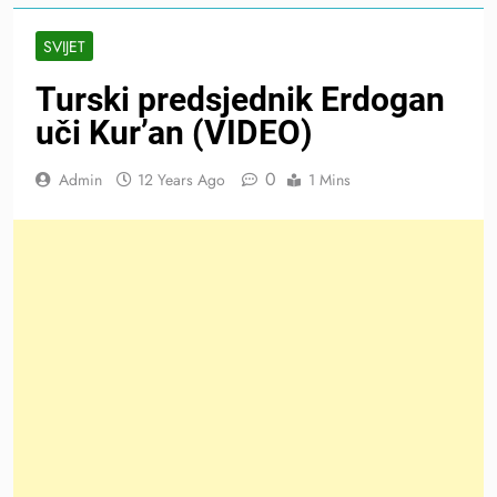
SVIJET
Turski predsjednik Erdogan
uči Kur’an (VIDEO)
0
Admin
12 Years Ago
1 Mins