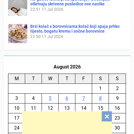
otkrivaju skrivene posledice ove navike
22:51
11 Jul 2026
Brzi kolač s borovnicama:kolač koji spaja prhko
tijesto, bogatu kremu i sočne borovnice
22:50
11 Jul 2026
August 2026
M
T
W
T
F
S
S
1
2
3
4
5
6
7
8
9
10
11
12
13
14
15
16
17
18
19
20
21
22
23
24
25
26
27
28
29
30