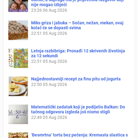
nije mogao izbjeći
23:26
06 Aug 2026
Miks griza i jabuka – Sočan, nežan, mekan, ovaj
kolač će se dopasti svima
22:51
05 Aug 2026
Letnja razbibriga: Pronađi 12 skrivenih životinja
za 12 sekundi
22:51
05 Aug 2026
Najjednostavniji recept za finu pitu od jogurta
22:50
05 Aug 2026
Matematički zadatak koji je podijelio Balkan: Do
tačnog odgovora izgleda još nismo stigli
22:49
05 Aug 2026
‘Besmrtna’ torta bez pečenja: Kremasta slastica s