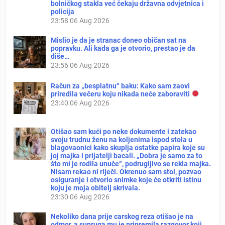
bolničkog stakla već čekaju državna odvjetnica i
policija
23:58
06 Aug 2026
Mislio je da je stranac doneo običan sat na
popravku. Ali kada ga je otvorio, prestao je da
diše…
23:56
06 Aug 2026
Račun za „besplatnu“ baku: Kako sam zaovi
priredila večeru koju nikada neće zaboraviti
23:40
06 Aug 2026
Otišao sam kući po neke dokumente i zatekao
svoju trudnu ženu na koljenima ispod stola u
blagovaonici kako skuplja ostatke papira koje su
joj majka i prijatelji bacali. „Dobra je samo za to
što mi je rodila unuče“, podrugljivo se rekla majka.
Nisam rekao ni riječi. Okrenuo sam stol, pozvao
osiguranje i otvorio snimke koje će otkriti istinu
koju je moja obitelj skrivala.
23:30
06 Aug 2026
Nekoliko dana prije carskog reza otišao je na
odmor, a supruga mu je pripremila razgovor koji