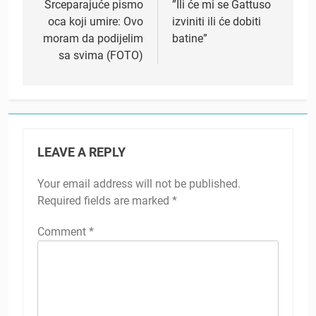
navigation
Srceparajuće pismo
”Ili će mi se Gattuso
oca koji umire: Ovo
izviniti ili će dobiti
moram da podijelim
batine”
sa svima (FOTO)
LEAVE A REPLY
Your email address will not be published.
Required fields are marked
*
Comment
*