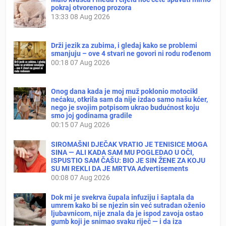
pokraj otvorenog prozora
13:33
08 Aug 2026
Drži jezik za zubima, i gledaj kako se problemi
smanjuju – ove 4 stvari ne govori ni rodu rođenom
00:18
07 Aug 2026
Onog dana kada je moj muž poklonio motocikl
nećaku, otkrila sam da nije izdao samo našu kćer,
nego je svojim potpisom ukrao budućnost koju
smo joj godinama gradile
00:15
07 Aug 2026
SIROMAŠNI DJEČAK VRATIO JE TENISICE MOGA
SINA — ALI KADA SAM MU POGLEDAO U OČI,
ISPUSTIO SAM ČAŠU: BIO JE SIN ŽENE ZA KOJU
SU MI REKLI DA JE MRTVA Advertisements
00:08
07 Aug 2026
Dok mi je svekrva čupala infuziju i šaptala da
umrem kako bi se njezin sin već sutradan oženio
ljubavnicom, nije znala da je ispod zavoja ostao
gumb koji je snimao svaku riječ — i da iza