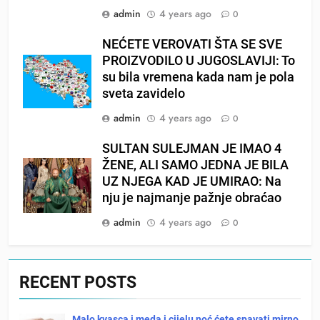
admin
4 years ago
0
NEĆETE VEROVATI ŠTA SE SVE
PROIZVODILO U JUGOSLAVIJI: To
su bila vremena kada nam je pola
sveta zavidelo
admin
4 years ago
0
SULTAN SULEJMAN JE IMAO 4
ŽENE, ALI SAMO JEDNA JE BILA
UZ NJEGA KAD JE UMIRAO: Na
nju je najmanje pažnje obraćao
admin
4 years ago
0
RECENT POSTS
Malo kvasca i meda i cijelu noć ćete spavati mirno