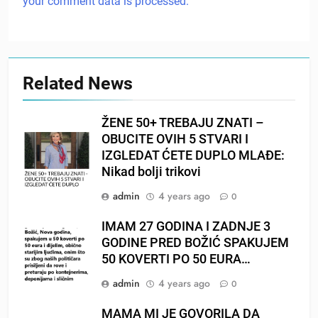
your comment data is processed.
Related News
ŽENE 50+ TREBAJU ZNATI –
OBUCITE OVIH 5 STVARI I
IZGLEDAT ĆETE DUPLO MLAĐE:
Nikad bolji trikovi
admin
4 years ago
0
IMAM 27 GODINA I ZADNJE 3
GODINE PRED BOŽIĆ SPAKUJEM
50 KOVERTI PO 50 EURA…
admin
4 years ago
0
MAMA MI JE GOVORILA DA