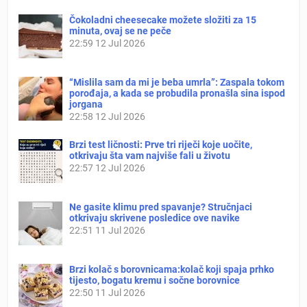
Čokoladni cheesecake možete složiti za 15
minuta, ovaj se ne peče
22:59
12 Jul 2026
“Mislila sam da mi je beba umrla”: Zaspala tokom
porođaja, a kada se probudila pronašla sina ispod
jorgana
22:58
12 Jul 2026
Brzi test ličnosti: Prve tri riječi koje uočite,
otkrivaju šta vam najviše fali u životu
22:57
12 Jul 2026
Ne gasite klimu pred spavanje? Stručnjaci
otkrivaju skrivene posledice ove navike
22:51
11 Jul 2026
Brzi kolač s borovnicama:kolač koji spaja prhko
tijesto, bogatu kremu i sočne borovnice
22:50
11 Jul 2026