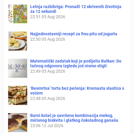
Letnja razbibriga: Pronađi 12 skrivenih životinja
za 12 sekundi
22:51
05 Aug 2026
Najjednostavniji recept za finu pitu od jogurta
22:50
05 Aug 2026
Matematički zadatak koji je podijelio Balkan: Do
tačnog odgovora izgleda još nismo stigli
22:49
05 Aug 2026
‘Besmrtna’ torta bez pečenja: Kremasta slastica s
voćem
22:48
05 Aug 2026
Barni kolač je savršena kombinacija mekog,
mirisnog biskvita i glatkog čokoladnog ganaša
23:06
12 Jul 2026