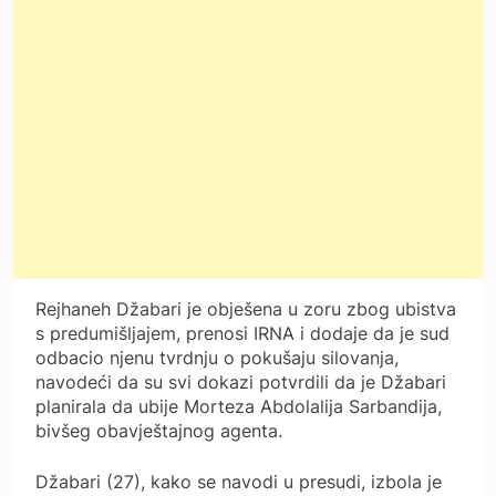
Rejhaneh Džabari je obješena u zoru zbog ubistva
s predumišljajem, prenosi IRNA i dodaje da je sud
odbacio njenu tvrdnju o pokušaju silovanja,
navodeći da su svi dokazi potvrdili da je Džabari
planirala da ubije Morteza Abdolalija Sarbandija,
bivšeg obavještajnog agenta.
Džabari (27), kako se navodi u presudi, izbola je