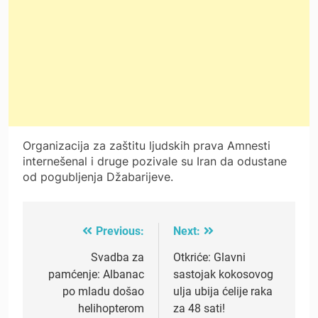
Organizacija za zaštitu ljudskih prava Amnesti
internešenal i druge pozivale su Iran da odustane
od pogubljenja Džabarijeve.
Previous:
Next:
Post
navigation
Svadba za
Otkriće: Glavni
pamćenje: Albanac
sastojak kokosovog
po mladu došao
ulja ubija ćelije raka
helihopterom
za 48 sati!