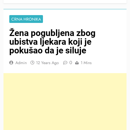
CRNA HRONIKA
Žena pogubljena zbog
ubistva ljekara koji je
pokušao da je siluje
0
Admin
12 Years Ago
1 Mins