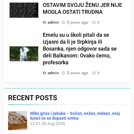
OSTAVIM SVOJU ŽENU JER NIJE
MOGLA OSTATI TRUDNA
admin
5 years ago
0
Emelu su u školi pitali da se
izjasni da li je Srpkinja ili
Bosanka, njen odgovor sada se
deli Balkanom: Ovako ćemo,
profesorka
admin
5 years ago
0
RECENT POSTS
Miks griza i jabuka – Sočan, nežan, mekan, ovaj
kolač će se dopasti svima
22:51
05 Aug 2026