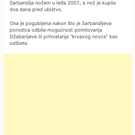
Sarbandija nožem u leđa 2007., a nož je kupila
dva dana pred ubistvo.
Ona je pogubljena nakon što je Sarbandijeva
porodica odbila mogućnost pomilovanja
Džabarijeve ili prihvatanja “krvavog novca” kao
odštete.