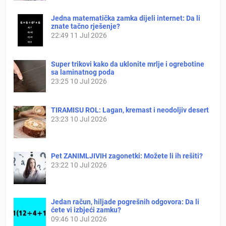
Jedna matematička zamka dijeli internet: Da li
znate tačno rješenje?
22:49
11 Jul 2026
Super trikovi kako da uklonite mrlje i ogrebotine
sa laminatnog poda
23:25
10 Jul 2026
TIRAMISU ROL: Lagan, kremast i neodoljiv desert
23:23
10 Jul 2026
Pet ZANIMLJIVIH zagonetki: Možete li ih rešiti?
23:22
10 Jul 2026
Jedan račun, hiljade pogrešnih odgovora: Da li
ćete vi izbjeći zamku?
09:46
10 Jul 2026