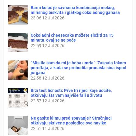
Barni kolač je savršena kombinacija mekog,
mirisnog biskvita i glatkog čokoladnog ganaša
23:06
12 Jul 2026
Čokoladni cheesecake možete složiti za 15
minuta, ovaj se ne peče
22:59
12 Jul 2026
“Mislila sam da mi je beba umrla”: Zaspala tokom
porođaja, a kada se probudila pronašla sina ispod
jorgana
22:58
12 Jul 2026
Brzi test ličnosti: Prve tri riječi koje uočite,
otkrivaju šta vam najviše fali u životu
22:57
12 Jul 2026
Ne gasite klimu pred spavanje? Stručnjaci
otkrivaju skrivene posledice ove navike
22:51
11 Jul 2026