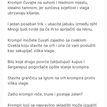
Krompir čuvajte na suhom i hladnom mjestu,
idealno tamnom, jer sunčeva svjetlost i vlaga
ubrzavaju klijanje.
I jedan poseban trik – ubacite jabuku između njih!
Mnogi ljudi tvrde da će ih to spriječiti da niknu.
Krompir možete čuvati zajedno sa cveklom
Cvekla koju stavite na vrh i ona će vam poslužiti
kao sakupljač viška vlage.
Bilo koje drugo povrće (uključujući kupus i
šargarepu) pogoršaće opšte stanje krompira.
Stavite grančicu sa iglom na vrh krompira protiv
viška vlage.
Zašto krompir niče, trune i postaje zelen?
Krompir koji se nepravilno skladišti može izgubiti