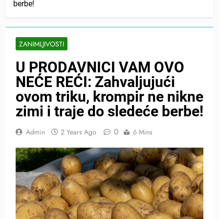
berbe!
ZANIMLJIVOSTI
U PRODAVNICI VAM OVO
NEĆE REĆI: Zahvaljujući
ovom triku, krompir ne nikne
zimi i traje do sledeće berbe!
0
Admin
2 Years Ago
6 Mins