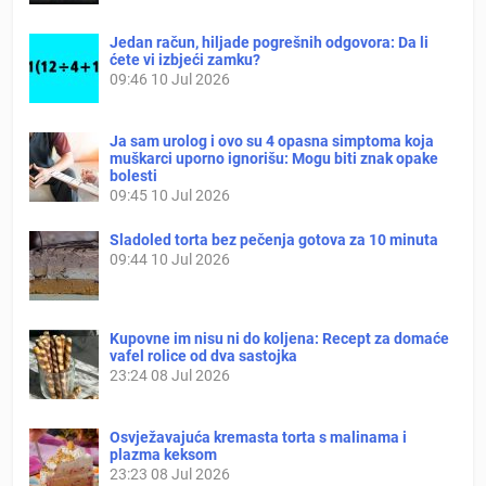
Jedan račun, hiljade pogrešnih odgovora: Da li
ćete vi izbjeći zamku?
09:46
10 Jul 2026
Ja sam urolog i ovo su 4 opasna simptoma koja
muškarci uporno ignorišu: Mogu biti znak opake
bolesti
09:45
10 Jul 2026
Sladoled torta bez pečenja gotova za 10 minuta
09:44
10 Jul 2026
Kupovne im nisu ni do koljena: Recept za domaće
vafel rolice od dva sastojka
23:24
08 Jul 2026
Osvježavajuća kremasta torta s malinama i
plazma keksom
23:23
08 Jul 2026