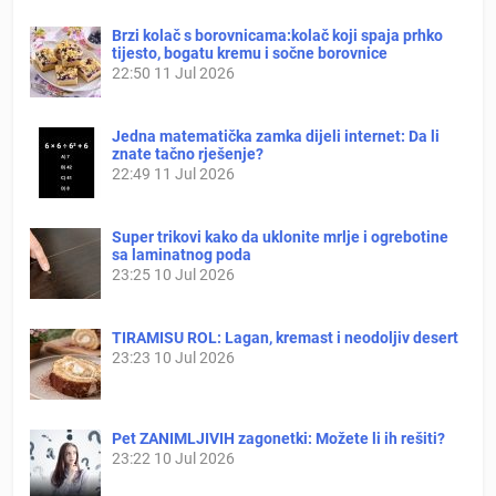
Brzi kolač s borovnicama:kolač koji spaja prhko
tijesto, bogatu kremu i sočne borovnice
22:50
11 Jul 2026
Jedna matematička zamka dijeli internet: Da li
znate tačno rješenje?
22:49
11 Jul 2026
Super trikovi kako da uklonite mrlje i ogrebotine
sa laminatnog poda
23:25
10 Jul 2026
TIRAMISU ROL: Lagan, kremast i neodoljiv desert
23:23
10 Jul 2026
Pet ZANIMLJIVIH zagonetki: Možete li ih rešiti?
23:22
10 Jul 2026