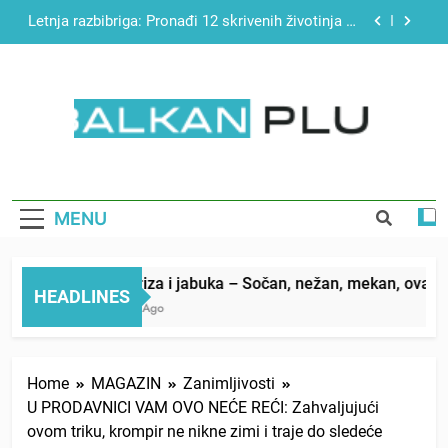
Skip
Najjednostavniji recept za finu pitu od jogurta
to
content
Matematički zadatak koji je podijelio Balkan: Do
tačnog odgovora izgleda još nismo stigli
Miks griza i jabuka – Sočan, nežan, mekan, ovaj
kolač će se dopasti svima
BALKAN PLUS
Letnja razbibriga: Pronađi 12 skrivenih životinja za
12 sekundi
Najjednostavniji recept za finu pitu od jogurta
MENU
Matematički zadatak koji je podijelio Balkan: Do
tačnog odgovora izgleda još nismo stigli
Miks griza i jabuka – Sočan, nežan, mekan, ovaj kolač
HEADLINES
11 Hours Ago
Home
MAGAZIN
Zanimljivosti
U PRODAVNICI VAM OVO NEĆE REĆI: Zahvaljujući
ovom triku, krompir ne nikne zimi i traje do sledeće