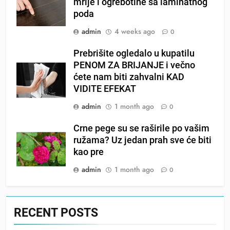
mrlje i ogrebotine sa laminatnog
poda
admin
4 weeks ago
0
Prebrišite ogledalo u kupatilu
PENOM ZA BRIJANJE i večno
ćete nam biti zahvalni KAD
VIDITE EFEKAT
admin
1 month ago
0
Crne pege su se raširile po vašim
ružama? Uz jedan prah sve će biti
kao pre
admin
1 month ago
0
RECENT POSTS