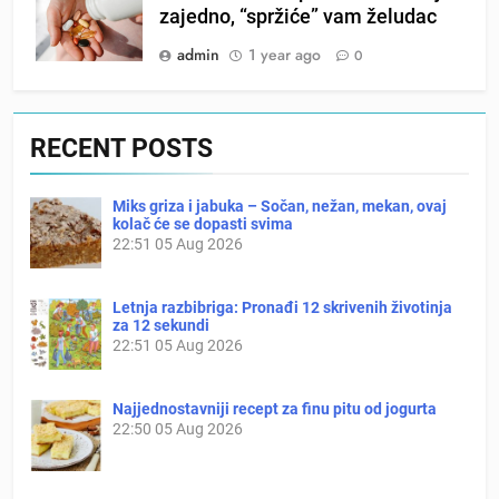
zajedno, “spržiće” vam želudac
admin
1 year ago
0
RECENT POSTS
Miks griza i jabuka – Sočan, nežan, mekan, ovaj
kolač će se dopasti svima
22:51
05 Aug 2026
Letnja razbibriga: Pronađi 12 skrivenih životinja
za 12 sekundi
22:51
05 Aug 2026
Najjednostavniji recept za finu pitu od jogurta
22:50
05 Aug 2026