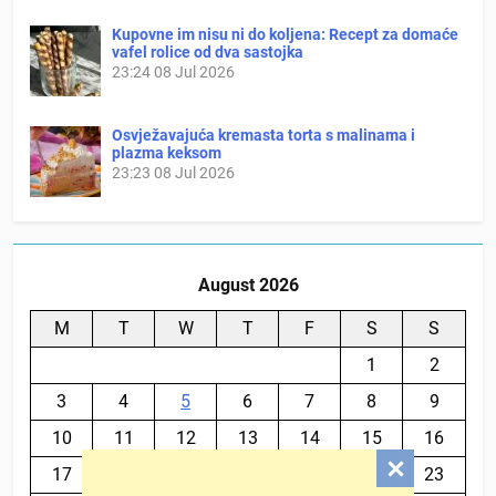
Kupovne im nisu ni do koljena: Recept za domaće
vafel rolice od dva sastojka
23:24
08 Jul 2026
Osvježavajuća kremasta torta s malinama i
plazma keksom
23:23
08 Jul 2026
August 2026
M
T
W
T
F
S
S
1
2
3
4
5
6
7
8
9
10
11
12
13
14
15
16
17
18
19
20
21
22
23