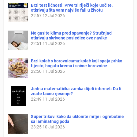
Brzi test ličnosti: Prve tri riječi koje uočite,
otkrivaju šta vam najviše fali u životu
22:57
12 Jul 2026
Ne gasite klimu pred spavanje? Stručnjaci
otkrivaju skrivene posledice ove navike
22:51
11 Jul 2026
Brzi kolač s borovnicama:kolač koji spaja prhko
tijesto, bogatu kremu i sočne borovnice
22:50
11 Jul 2026
Jedna matematička zamka dijeli internet: Da li
znate tačno rješenje?
22:49
11 Jul 2026
Super trikovi kako da uklonite mrlje i ogrebotine
sa laminatnog poda
23:25
10 Jul 2026