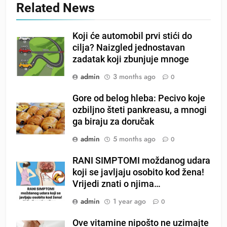
Related News
Koji će automobil prvi stići do
cilja? Naizgled jednostavan
zadatak koji zbunjuje mnoge
admin
3 months ago
0
Gore od belog hleba: Pecivo koje
ozbiljno šteti pankreasu, a mnogi
ga biraju za doručak
admin
5 months ago
0
RANI SIMPTOMI moždanog udara
koji se javljaju osobito kod žena!
Vrijedi znati o njima…
admin
1 year ago
0
Ove vitamine nipošto ne uzimajte