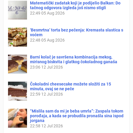
Matematički zadatak koji je podijelio Balkan: Do
tačnog odgovora izgleda još nismo stigli
22:49
05 Aug 2026
‘Besmrtna’ torta bez pečenja: Kremasta slastica s
voćem
22:48
05 Aug 2026
Barni kolač je savršena kombinacija mekog,
mirisnog biskvita i glatkog čokoladnog ganaša
23:06
12 Jul 2026
Čokoladni cheesecake možete složiti za 15
minuta, ovaj se ne peče
22:59
12 Jul 2026
“Mislila sam da mi je beba umrla”: Zaspala tokom
porođaja, a kada se probudila pronašla sina ispod
jorgana
22:58
12 Jul 2026