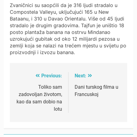
Zvaničnici su saopćili da je 316 ljudi stradalo u
Compostela Valleyu, uključujući 165 u New
Bataanu, i 310 u Davao Orientalu. Više od 45 ljudi
stradalo je drugim gradovima. Tajfun je uništio 18
posto plantaža banana na ostrvu Mindanao
uzrokujući gubitak od oko 12 milijardi pezosa u
zemlji koja se nalazi na trećem mjestu u svijetu po
proizvodnji i izvozu banana.
Previous:
Next:
Post
navigation
Toliko sam
Dani turskog filma u
zadovoljan životom,
Francuskoj
kao da sam dobio na
lotu