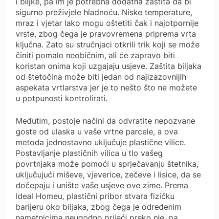
i biljke, pa im je potrebna dodatna zaštita da bi
sigurno preživjele hladnoću. Niske temperature,
mraz i vjetar lako mogu oštetiti čak i najotpornije
vrste, zbog čega je pravovremena priprema vrta
ključna. Zato su stručnjaci otkrili trik koji se može
činiti pomalo neobičnim, ali će zapravo biti
koristan onima koji uzgajaju usjeve. Zaštita biljaka
od štetočina može biti jedan od najizazovnijih
aspekata vrtlarstva jer je to nešto što ne možete
u potpunosti kontrolirati.
Međutim, postoje načini da odvratite nepozvane
goste od ulaska u vaše vrtne parcele, a ova
metoda jednostavno uključuje plastične vilice.
Postavljanje plastičnih vilica u tlo vašeg
povrtnjaka može pomoći u sprječavanju štetnika,
uključujući miševe, vjeverice, zečeve i lisice, da se
dočepaju i unište vaše usjeve ove zime. Prema
Ideal Homeu, plastični pribor stvara fizičku
barijeru oko biljaka, zbog čega je određenim
nametnicima neugodno prijeći preko nje, pa