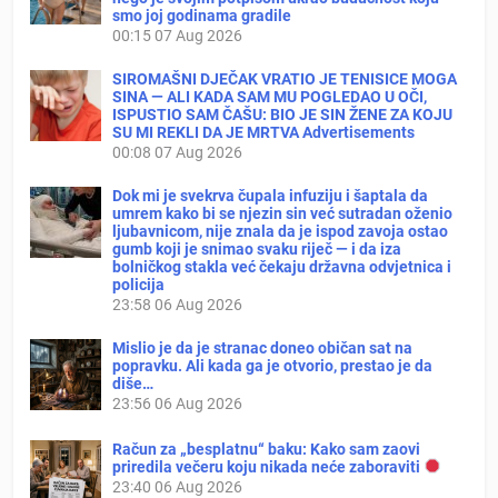
smo joj godinama gradile
00:15
07 Aug 2026
SIROMAŠNI DJEČAK VRATIO JE TENISICE MOGA
SINA — ALI KADA SAM MU POGLEDAO U OČI,
ISPUSTIO SAM ČAŠU: BIO JE SIN ŽENE ZA KOJU
SU MI REKLI DA JE MRTVA Advertisements
00:08
07 Aug 2026
Dok mi je svekrva čupala infuziju i šaptala da
umrem kako bi se njezin sin već sutradan oženio
ljubavnicom, nije znala da je ispod zavoja ostao
gumb koji je snimao svaku riječ — i da iza
bolničkog stakla već čekaju državna odvjetnica i
policija
23:58
06 Aug 2026
Mislio je da je stranac doneo običan sat na
popravku. Ali kada ga je otvorio, prestao je da
diše…
23:56
06 Aug 2026
Račun za „besplatnu“ baku: Kako sam zaovi
priredila večeru koju nikada neće zaboraviti
23:40
06 Aug 2026