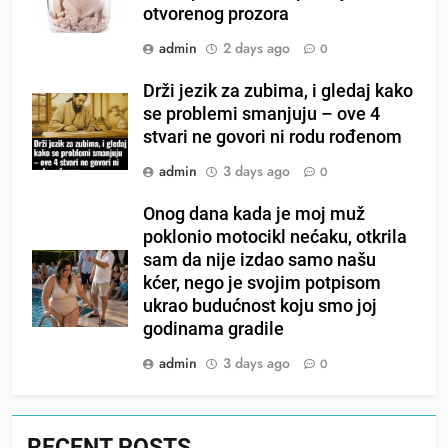
otvorenog prozora
admin
2 days ago
0
Drži jezik za zubima, i gledaj kako
se problemi smanjuju – ove 4
stvari ne govori ni rodu rođenom
admin
3 days ago
0
Onog dana kada je moj muž
poklonio motocikl nećaku, otkrila
sam da nije izdao samo našu
kćer, nego je svojim potpisom
ukrao budućnost koju smo joj
godinama gradile
admin
3 days ago
0
RECENT POSTS