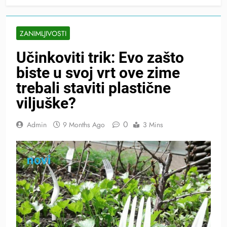
ZANIMLJIVOSTI
Učinkoviti trik: Evo zašto
biste u svoj vrt ove zime
trebali staviti plastične
viljuške?
0
Admin
9 Months Ago
3 Mins