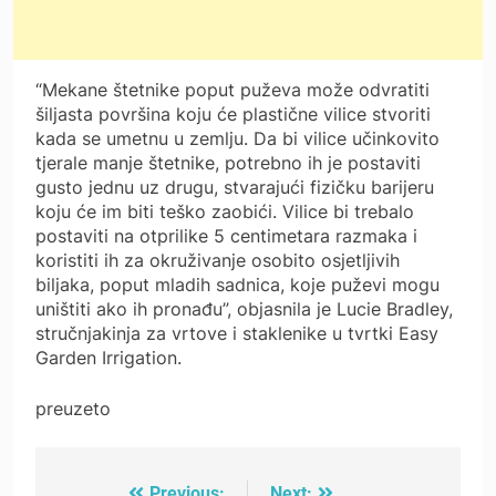
“Mekane štetnike poput puževa može odvratiti
šiljasta površina koju će plastične vilice stvoriti
kada se umetnu u zemlju. Da bi vilice učinkovito
tjerale manje štetnike, potrebno ih je postaviti
gusto jednu uz drugu, stvarajući fizičku barijeru
koju će im biti teško zaobići. Vilice bi trebalo
postaviti na otprilike 5 centimetara razmaka i
koristiti ih za okruživanje osobito osjetljivih
biljaka, poput mladih sadnica, koje puževi mogu
uništiti ako ih pronađu”, objasnila je Lucie Bradley,
stručnjakinja za vrtove i staklenike u tvrtki Easy
Garden Irrigation.
preuzeto
Previous:
Next: