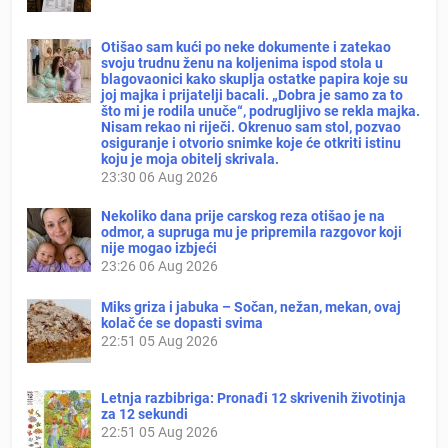
Otišao sam kući po neke dokumente i zatekao
svoju trudnu ženu na koljenima ispod stola u
blagovaonici kako skuplja ostatke papira koje su
joj majka i prijatelji bacali. „Dobra je samo za to
što mi je rodila unuče“, podrugljivo se rekla majka.
Nisam rekao ni riječi. Okrenuo sam stol, pozvao
osiguranje i otvorio snimke koje će otkriti istinu
koju je moja obitelj skrivala.
23:30
06 Aug 2026
Nekoliko dana prije carskog reza otišao je na
odmor, a supruga mu je pripremila razgovor koji
nije mogao izbjeći
23:26
06 Aug 2026
Miks griza i jabuka – Sočan, nežan, mekan, ovaj
kolač će se dopasti svima
22:51
05 Aug 2026
Letnja razbibriga: Pronađi 12 skrivenih životinja
za 12 sekundi
22:51
05 Aug 2026