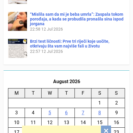
“Mislila sam da mi je beba umrla”: Zaspala tokom
porođaja, a kada se probudila pronašla sina ispod
jorgana
22:58
12 Jul 2026
Brzi test ličnosti: Prve tri riječi koje uočite,
otkrivaju šta vam najviše fali u životu
22:57
12 Jul 2026
August 2026
M
T
W
T
F
S
S
1
2
3
4
5
6
7
8
9
10
11
12
13
14
15
16
17
18
19
20
21
22
23