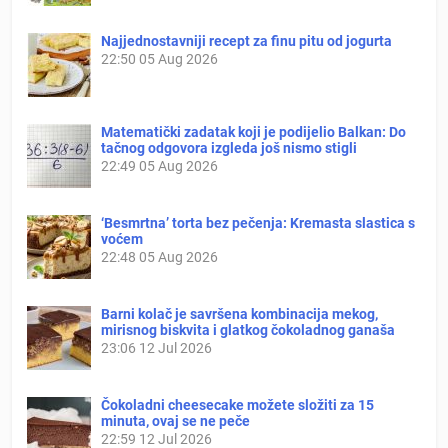
Najjednostavniji recept za finu pitu od jogurta
22:50
05 Aug 2026
Matematički zadatak koji je podijelio Balkan: Do
tačnog odgovora izgleda još nismo stigli
22:49
05 Aug 2026
‘Besmrtna’ torta bez pečenja: Kremasta slastica s
voćem
22:48
05 Aug 2026
Barni kolač je savršena kombinacija mekog,
mirisnog biskvita i glatkog čokoladnog ganaša
23:06
12 Jul 2026
Čokoladni cheesecake možete složiti za 15
minuta, ovaj se ne peče
22:59
12 Jul 2026