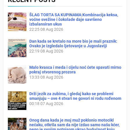
ŠLAG TORTA SA KUPINAMA:Kombinacija keksa,
voćne svežine i čokolade daje savršeno
izbalansiran ukus
22:25
08 Aug 2026
Dan kada se kretalo na more bio je mali praznik:
Ovako je izgledalo ljetovanje u Jugoslaviji
22:19
08 Aug 2026
Malo kvasca i meda i cijelu noć ćete spavati mirno
pokraj otvorenog prozora
13:33
08 Aug 2026
Drži jezik za zubima, i gledaj kako se problemi
smanjuju – ove 4 stvari ne govori ni rodu rođenom
00:18
07 Aug 2026
Onog dana kada je moj muž poklonio motocikl
nećaku, otkrila sam da nije izdao samo našu kćer,
nego je svojim potpisom ukrao budućnost koju