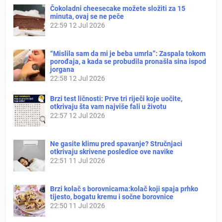
Čokoladni cheesecake možete složiti za 15
minuta, ovaj se ne peče
22:59
12 Jul 2026
“Mislila sam da mi je beba umrla”: Zaspala tokom
porođaja, a kada se probudila pronašla sina ispod
jorgana
22:58
12 Jul 2026
Brzi test ličnosti: Prve tri riječi koje uočite,
otkrivaju šta vam najviše fali u životu
22:57
12 Jul 2026
Ne gasite klimu pred spavanje? Stručnjaci
otkrivaju skrivene posledice ove navike
22:51
11 Jul 2026
Brzi kolač s borovnicama:kolač koji spaja prhko
tijesto, bogatu kremu i sočne borovnice
22:50
11 Jul 2026