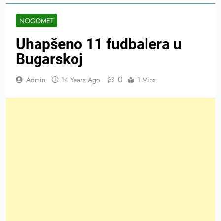
NOGOMET
Uhapšeno 11 fudbalera u
Bugarskoj
0
Admin
14 Years Ago
1 Mins