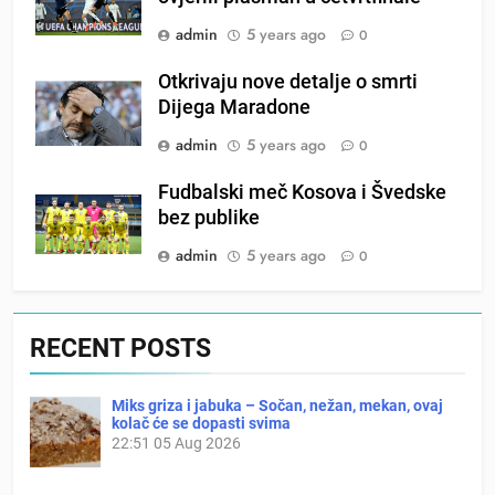
admin
5 years ago
0
Otkrivaju nove detalje o smrti
Dijega Maradone
admin
5 years ago
0
Fudbalski meč Kosova i Švedske
bez publike
admin
5 years ago
0
RECENT POSTS
Miks griza i jabuka – Sočan, nežan, mekan, ovaj
kolač će se dopasti svima
22:51
05 Aug 2026