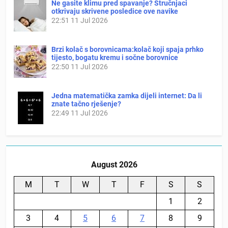
Ne gasite klimu pred spavanje? Stručnjaci
otkrivaju skrivene posledice ove navike
22:51
11 Jul 2026
Brzi kolač s borovnicama:kolač koji spaja prhko
tijesto, bogatu kremu i sočne borovnice
22:50
11 Jul 2026
Jedna matematička zamka dijeli internet: Da li
znate tačno rješenje?
22:49
11 Jul 2026
August 2026
M
T
W
T
F
S
S
1
2
3
4
5
6
7
8
9