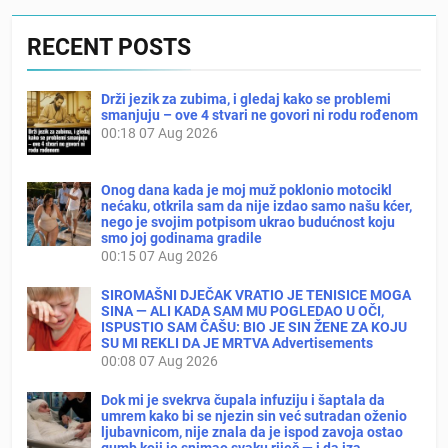
RECENT POSTS
Drži jezik za zubima, i gledaj kako se problemi
smanjuju – ove 4 stvari ne govori ni rodu rođenom
00:18
07 Aug 2026
Onog dana kada je moj muž poklonio motocikl
nećaku, otkrila sam da nije izdao samo našu kćer,
nego je svojim potpisom ukrao budućnost koju
smo joj godinama gradile
00:15
07 Aug 2026
SIROMAŠNI DJEČAK VRATIO JE TENISICE MOGA
SINA — ALI KADA SAM MU POGLEDAO U OČI,
ISPUSTIO SAM ČAŠU: BIO JE SIN ŽENE ZA KOJU
SU MI REKLI DA JE MRTVA Advertisements
00:08
07 Aug 2026
Dok mi je svekrva čupala infuziju i šaptala da
umrem kako bi se njezin sin već sutradan oženio
ljubavnicom, nije znala da je ispod zavoja ostao
gumb koji je snimao svaku riječ — i da iza