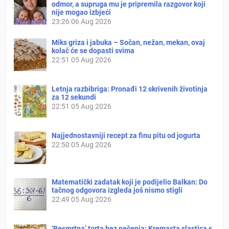
odmor, a supruga mu je pripremila razgovor koji
nije mogao izbjeći
23:26
06 Aug 2026
Miks griza i jabuka – Sočan, nežan, mekan, ovaj
kolač će se dopasti svima
22:51
05 Aug 2026
Letnja razbibriga: Pronađi 12 skrivenih životinja
za 12 sekundi
22:51
05 Aug 2026
Najjednostavniji recept za finu pitu od jogurta
22:50
05 Aug 2026
Matematički zadatak koji je podijelio Balkan: Do
tačnog odgovora izgleda još nismo stigli
22:49
05 Aug 2026
‘Besmrtna’ torta bez pečenja: Kremasta slastica s