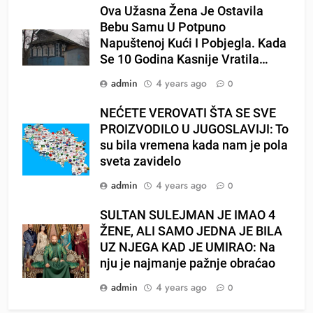
Ova Užasna Žena Je Ostavila
Bebu Samu U Potpuno
Napuštenoj Kući I Pobjegla. Kada
Se 10 Godina Kasnije Vratila…
admin
4 years ago
0
NEĆETE VEROVATI ŠTA SE SVE
PROIZVODILO U JUGOSLAVIJI: To
su bila vremena kada nam je pola
sveta zavidelo
admin
4 years ago
0
SULTAN SULEJMAN JE IMAO 4
ŽENE, ALI SAMO JEDNA JE BILA
UZ NJEGA KAD JE UMIRAO: Na
nju je najmanje pažnje obraćao
admin
4 years ago
0