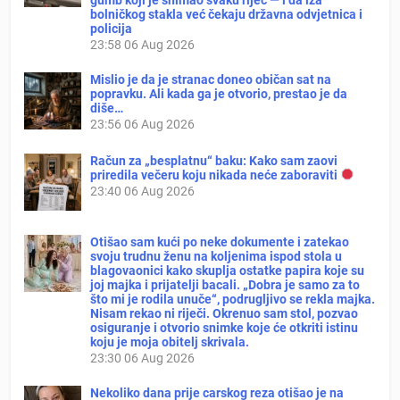
bolničkog stakla već čekaju državna odvjetnica i
policija
23:58
06 Aug 2026
Mislio je da je stranac doneo običan sat na
popravku. Ali kada ga je otvorio, prestao je da
diše…
23:56
06 Aug 2026
Račun za „besplatnu“ baku: Kako sam zaovi
priredila večeru koju nikada neće zaboraviti
23:40
06 Aug 2026
Otišao sam kući po neke dokumente i zatekao
svoju trudnu ženu na koljenima ispod stola u
blagovaonici kako skuplja ostatke papira koje su
joj majka i prijatelji bacali. „Dobra je samo za to
što mi je rodila unuče“, podrugljivo se rekla majka.
Nisam rekao ni riječi. Okrenuo sam stol, pozvao
osiguranje i otvorio snimke koje će otkriti istinu
koju je moja obitelj skrivala.
23:30
06 Aug 2026
Nekoliko dana prije carskog reza otišao je na