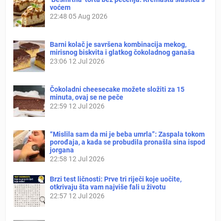
voćem
22:48
05 Aug 2026
Barni kolač je savršena kombinacija mekog,
mirisnog biskvita i glatkog čokoladnog ganaša
23:06
12 Jul 2026
Čokoladni cheesecake možete složiti za 15
minuta, ovaj se ne peče
22:59
12 Jul 2026
“Mislila sam da mi je beba umrla”: Zaspala tokom
porođaja, a kada se probudila pronašla sina ispod
jorgana
22:58
12 Jul 2026
Brzi test ličnosti: Prve tri riječi koje uočite,
otkrivaju šta vam najviše fali u životu
22:57
12 Jul 2026