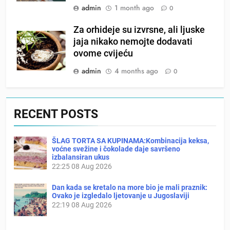
admin
1 month ago
0
Za orhideje su izvrsne, ali ljuske
jaja nikako nemojte dodavati
ovome cvijeću
admin
4 months ago
0
RECENT POSTS
ŠLAG TORTA SA KUPINAMA:Kombinacija keksa,
voćne svežine i čokolade daje savršeno
izbalansiran ukus
22:25
08 Aug 2026
Dan kada se kretalo na more bio je mali praznik:
Ovako je izgledalo ljetovanje u Jugoslaviji
22:19
08 Aug 2026