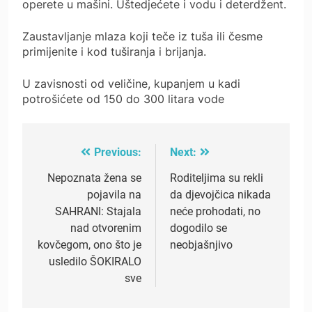
operete u mašini. Uštedjećete i vodu i deterdžent.
Zaustavljanje mlaza koji teče iz tuša ili česme
primijenite i kod tuširanja i brijanja.
U zavisnosti od veličine, kupanjem u kadi
potrošićete od 150 do 300 litara vode
Previous:
Next:
Post
navigation
Nepoznata žena se
Roditeljima su rekli
pojavila na
da djevojčica nikada
SAHRANI: Stajala
neće prohodati, no
nad otvorenim
dogodilo se
kovčegom, ono što je
neobjašnjivo
usledilo ŠOKIRALO
sve