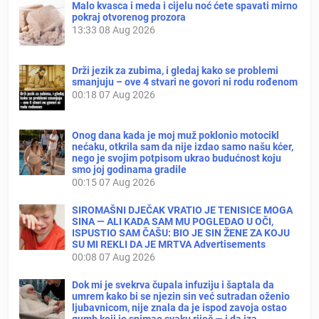
Malo kvasca i meda i cijelu noć ćete spavati mirno
pokraj otvorenog prozora
13:33
08 Aug 2026
Drži jezik za zubima, i gledaj kako se problemi
smanjuju – ove 4 stvari ne govori ni rodu rođenom
00:18
07 Aug 2026
Onog dana kada je moj muž poklonio motocikl
nećaku, otkrila sam da nije izdao samo našu kćer,
nego je svojim potpisom ukrao budućnost koju
smo joj godinama gradile
00:15
07 Aug 2026
SIROMAŠNI DJEČAK VRATIO JE TENISICE MOGA
SINA — ALI KADA SAM MU POGLEDAO U OČI,
ISPUSTIO SAM ČAŠU: BIO JE SIN ŽENE ZA KOJU
SU MI REKLI DA JE MRTVA Advertisements
00:08
07 Aug 2026
Dok mi je svekrva čupala infuziju i šaptala da
umrem kako bi se njezin sin već sutradan oženio
ljubavnicom, nije znala da je ispod zavoja ostao
gumb koji je snimao svaku riječ — i da iza