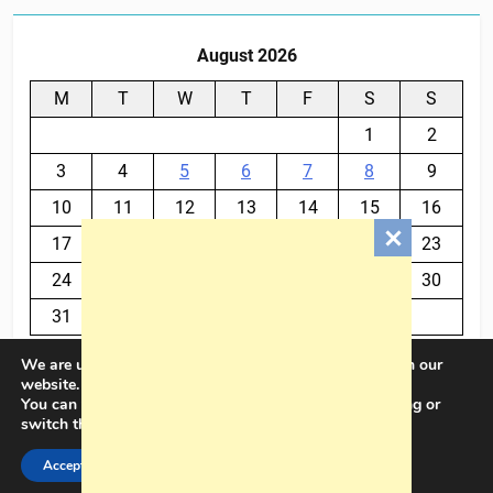
August 2026
M
T
W
T
F
S
S
1
2
3
4
5
6
7
8
9
10
11
12
13
14
15
16
17
18
19
20
21
22
23
24
25
26
27
28
29
30
31
We are using cookies to give you the best experience on our
« Jul
website.
You can find out more about which cookies we are using or
switch them off in
settings
.
BalkanPlus 2024© Powered By
.
BlazeThemes
Accept