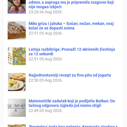
odmor, a supruga mu je pripremila razgovor koji
nije mogao izbjeći
23:26
06 Aug 2026
Miks griza i jabuka – Sočan, nežan, mekan, ovaj
kolač će se dopasti svima
22:51
05 Aug 2026
Letnja razbibriga: Pronađi 12 skrivenih životinja
za 12 sekundi
22:51
05 Aug 2026
Najjednostavniji recept za finu pitu od jogurta
22:50
05 Aug 2026
Matematički zadatak koji je podijelio Balkan: Do
tačnog odgovora izgleda još nismo stigli
22:49
05 Aug 2026
‘Besmrtna’ torta bez pečenja: Kremasta slastica s