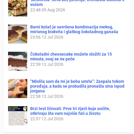
voćem
22:48
05 Aug 2026
Barni kolač je savršena kombinacija mekog,
mirisnog biskvita i glatkog čokoladnog ganaša
23:06
12 Jul 2026
Čokoladni cheesecake možete složiti za 15
minuta, ovaj se ne peče
22:59
12 Jul 2026
“Mislila sam da mi je beba umrla”: Zaspala tokom
porođaja, a kada se probudila pronašla sina ispod
jorgana
22:58
12 Jul 2026
Brzi test ličnosti: Prve tri riječi koje uočite,
otkrivaju šta vam najviše fali u životu
22:57
12 Jul 2026