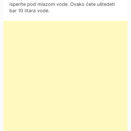
isperite pod mlazom vode. Ovako ćete uštedeti
bar 10 litara vode.