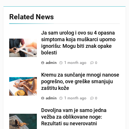
Related News
Ja sam urolog i ovo su 4 opasna
simptoma koja muškarci uporno
ignorišu: Mogu biti znak opake
bolesti
admin
1 month ago
0
Kremu za sunčanje mnogi nanose
pogrešno, ove greške smanjuju
zaštitu kože
admin
1 month ago
0
Dovoljna vam je samo jedna
vežba za oblikovane noge:
Rezultati su neverovatni