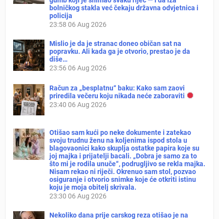
bolničkog stakla već čekaju državna odvjetnica i
policija
23:58
06 Aug 2026
Mislio je da je stranac doneo običan sat na
popravku. Ali kada ga je otvorio, prestao je da
diše…
23:56
06 Aug 2026
Račun za „besplatnu“ baku: Kako sam zaovi
priredila večeru koju nikada neće zaboraviti
23:40
06 Aug 2026
Otišao sam kući po neke dokumente i zatekao
svoju trudnu ženu na koljenima ispod stola u
blagovaonici kako skuplja ostatke papira koje su
joj majka i prijatelji bacali. „Dobra je samo za to
što mi je rodila unuče“, podrugljivo se rekla majka.
Nisam rekao ni riječi. Okrenuo sam stol, pozvao
osiguranje i otvorio snimke koje će otkriti istinu
koju je moja obitelj skrivala.
23:30
06 Aug 2026
Nekoliko dana prije carskog reza otišao je na