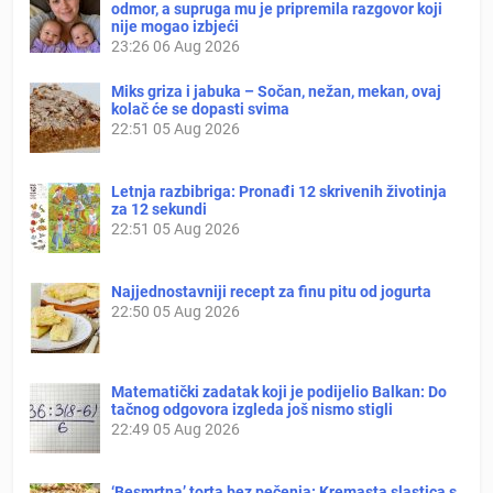
odmor, a supruga mu je pripremila razgovor koji
nije mogao izbjeći
23:26
06 Aug 2026
Miks griza i jabuka – Sočan, nežan, mekan, ovaj
kolač će se dopasti svima
22:51
05 Aug 2026
Letnja razbibriga: Pronađi 12 skrivenih životinja
za 12 sekundi
22:51
05 Aug 2026
Najjednostavniji recept za finu pitu od jogurta
22:50
05 Aug 2026
Matematički zadatak koji je podijelio Balkan: Do
tačnog odgovora izgleda još nismo stigli
22:49
05 Aug 2026
‘Besmrtna’ torta bez pečenja: Kremasta slastica s