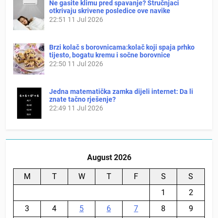
Ne gasite klimu pred spavanje? Stručnjaci
otkrivaju skrivene posledice ove navike
22:51
11 Jul 2026
Brzi kolač s borovnicama:kolač koji spaja prhko
tijesto, bogatu kremu i sočne borovnice
22:50
11 Jul 2026
Jedna matematička zamka dijeli internet: Da li
znate tačno rješenje?
22:49
11 Jul 2026
August 2026
M
T
W
T
F
S
S
1
2
3
4
5
6
7
8
9