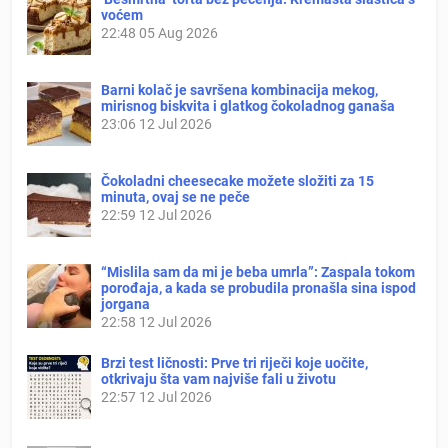
voćem
22:48
05 Aug 2026
Barni kolač je savršena kombinacija mekog,
mirisnog biskvita i glatkog čokoladnog ganaša
23:06
12 Jul 2026
Čokoladni cheesecake možete složiti za 15
minuta, ovaj se ne peče
22:59
12 Jul 2026
“Mislila sam da mi je beba umrla”: Zaspala tokom
porođaja, a kada se probudila pronašla sina ispod
jorgana
22:58
12 Jul 2026
Brzi test ličnosti: Prve tri riječi koje uočite,
otkrivaju šta vam najviše fali u životu
22:57
12 Jul 2026