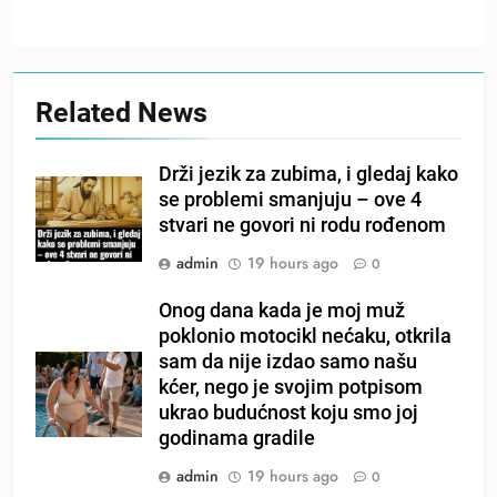
Related News
Drži jezik za zubima, i gledaj kako
se problemi smanjuju – ove 4
stvari ne govori ni rodu rođenom
admin
19 hours ago
0
Onog dana kada je moj muž
poklonio motocikl nećaku, otkrila
sam da nije izdao samo našu
kćer, nego je svojim potpisom
ukrao budućnost koju smo joj
godinama gradile
admin
19 hours ago
0