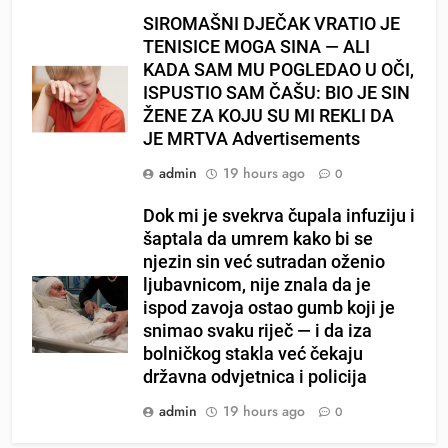
SIROMAŠNI DJEČAK VRATIO JE
TENISICE MOGA SINA — ALI
KADA SAM MU POGLEDAO U OČI,
ISPUSTIO SAM ČAŠU: BIO JE SIN
ŽENE ZA KOJU SU MI REKLI DA
JE MRTVA Advertisements
admin
19 hours ago
0
Dok mi je svekrva čupala infuziju i
šaptala da umrem kako bi se
njezin sin već sutradan oženio
ljubavnicom, nije znala da je
ispod zavoja ostao gumb koji je
snimao svaku riječ — i da iza
bolničkog stakla već čekaju
državna odvjetnica i policija
admin
19 hours ago
0