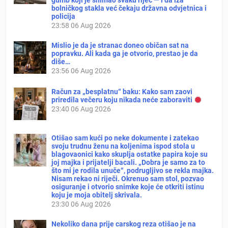
gumb koji je snimao svaku riječ — i da iza
bolničkog stakla već čekaju državna odvjetnica i
policija
23:58
06 Aug 2026
Mislio je da je stranac doneo običan sat na
popravku. Ali kada ga je otvorio, prestao je da
diše…
23:56
06 Aug 2026
Račun za „besplatnu“ baku: Kako sam zaovi
priredila večeru koju nikada neće zaboraviti
23:40
06 Aug 2026
Otišao sam kući po neke dokumente i zatekao
svoju trudnu ženu na koljenima ispod stola u
blagovaonici kako skuplja ostatke papira koje su
joj majka i prijatelji bacali. „Dobra je samo za to
što mi je rodila unuče“, podrugljivo se rekla majka.
Nisam rekao ni riječi. Okrenuo sam stol, pozvao
osiguranje i otvorio snimke koje će otkriti istinu
koju je moja obitelj skrivala.
23:30
06 Aug 2026
Nekoliko dana prije carskog reza otišao je na