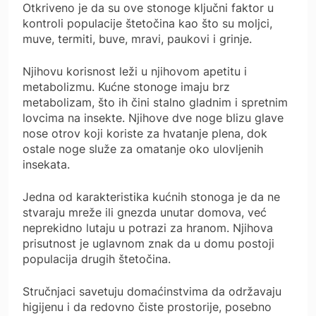
Otkriveno je da su ove stonoge ključni faktor u
kontroli populacije štetočina kao što su moljci,
muve, termiti, buve, mravi, paukovi i grinje.
Njihovu korisnost leži u njihovom apetitu i
metabolizmu. Kućne stonoge imaju brz
metabolizam, što ih čini stalno gladnim i spretnim
lovcima na insekte. Njihove dve noge blizu glave
nose otrov koji koriste za hvatanje plena, dok
ostale noge služe za omatanje oko ulovljenih
insekata.
Jedna od karakteristika kućnih stonoga je da ne
stvaraju mreže ili gnezda unutar domova, već
neprekidno lutaju u potrazi za hranom. Njihova
prisutnost je uglavnom znak da u domu postoji
populacija drugih štetočina.
Stručnjaci savetuju domaćinstvima da održavaju
higijenu i da redovno čiste prostorije, posebno