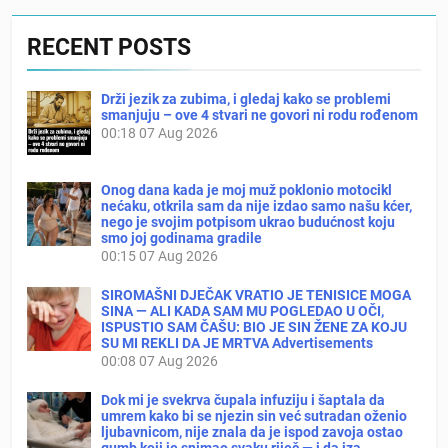
RECENT POSTS
Drži jezik za zubima, i gledaj kako se problemi
smanjuju – ove 4 stvari ne govori ni rodu rođenom
00:18
07 Aug 2026
Onog dana kada je moj muž poklonio motocikl
nećaku, otkrila sam da nije izdao samo našu kćer,
nego je svojim potpisom ukrao budućnost koju
smo joj godinama gradile
00:15
07 Aug 2026
SIROMAŠNI DJEČAK VRATIO JE TENISICE MOGA
SINA — ALI KADA SAM MU POGLEDAO U OČI,
ISPUSTIO SAM ČAŠU: BIO JE SIN ŽENE ZA KOJU
SU MI REKLI DA JE MRTVA Advertisements
00:08
07 Aug 2026
Dok mi je svekrva čupala infuziju i šaptala da
umrem kako bi se njezin sin već sutradan oženio
ljubavnicom, nije znala da je ispod zavoja ostao