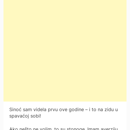
Sinoć sam videla prvu ove godine – i to na zidu u
spavaćoj sobi!
Ako nešto ne volim, to su stonoge. Imam averziju