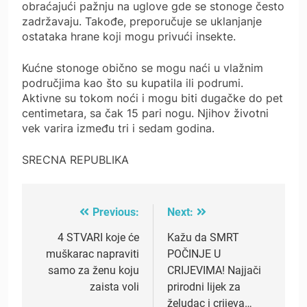
obraćajući pažnju na uglove gde se stonoge često
zadržavaju. Takođe, preporučuje se uklanjanje
ostataka hrane koji mogu privući insekte.
Kućne stonoge obično se mogu naći u vlažnim
područjima kao što su kupatila ili podrumi.
Aktivne su tokom noći i mogu biti dugačke do pet
centimetara, sa čak 15 pari nogu. Njihov životni
vek varira između tri i sedam godina.
SRECNA REPUBLIKA
Previous:
Next:
Post
navigation
4 STVARI koje će
Kažu da SMRT
muškarac napraviti
POČINJE U
samo za ženu koju
CRIJEVIMA! Najjači
zaista voli
prirodni lijek za
želudac i crijeva…