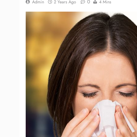
0
Admin
2 Years Ago
4 Mins