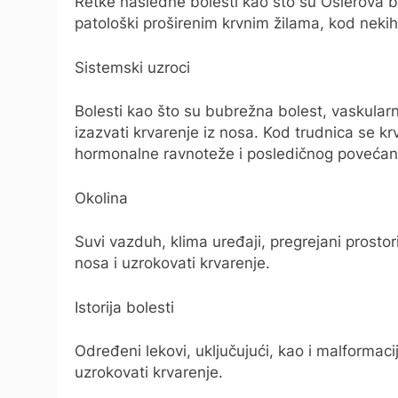
Retke nasledne bolesti kao što su Oslerova bo
patološki proširenim krvnim žilama, kod nekih
Sistemski uzroci
Bolesti kao što su bubrežna bolest, vaskular
izazvati krvarenje iz nosa. Kod trudnica se k
hormonalne ravnoteže i posledičnog povećanog
Okolina
Suvi vazduh, klima uređaji, pregrejani prostori
nosa i uzrokovati krvarenje.
Istorija bolesti
Određeni lekovi, uključujući, kao i malformaci
uzrokovati krvarenje.