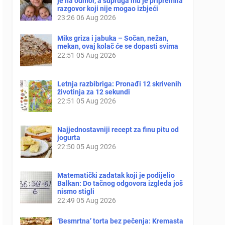
je na odmor, a supruga mu je pripremila
razgovor koji nije mogao izbjeći
23:26
06 Aug 2026
Miks griza i jabuka – Sočan, nežan,
mekan, ovaj kolač će se dopasti svima
22:51
05 Aug 2026
Letnja razbibriga: Pronađi 12 skrivenih
životinja za 12 sekundi
22:51
05 Aug 2026
Najjednostavniji recept za finu pitu od
jogurta
22:50
05 Aug 2026
Matematički zadatak koji je podijelio
Balkan: Do tačnog odgovora izgleda još
nismo stigli
22:49
05 Aug 2026
‘Besmrtna’ torta bez pečenja: Kremasta