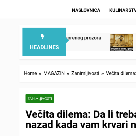
NASLOVNICA
KULINARST
o pokraj otvorenog prozora
Drži jezik za zubim
2 Days Ago
HEADLINES
Home
MAGAZIN
Zanimljivosti
Večita dilema
ZANIMLJIVOSTI
Večita dilema: Da li treb
nazad kada vam krvari 