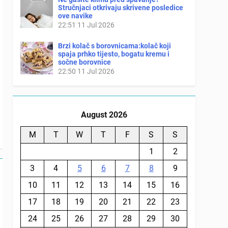
Stručnjaci otkrivaju skrivene posledice
ove navike
22:51
11 Jul 2026
Brzi kolač s borovnicama:kolač koji
spaja prhko tijesto, bogatu kremu i
sočne borovnice
22:50
11 Jul 2026
August 2026
M
T
W
T
F
S
S
1
2
3
4
5
6
7
8
9
10
11
12
13
14
15
16
17
18
19
20
21
22
23
24
25
26
27
28
29
30