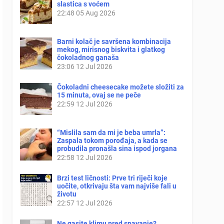
slastica s voćem
22:48
05 Aug 2026
Barni kolač je savršena kombinacija
mekog, mirisnog biskvita i glatkog
čokoladnog ganaša
23:06
12 Jul 2026
Čokoladni cheesecake možete složiti za
15 minuta, ovaj se ne peče
22:59
12 Jul 2026
“Mislila sam da mi je beba umrla”:
Zaspala tokom porođaja, a kada se
probudila pronašla sina ispod jorgana
22:58
12 Jul 2026
Brzi test ličnosti: Prve tri riječi koje
uočite, otkrivaju šta vam najviše fali u
životu
22:57
12 Jul 2026
Ne gasite klimu pred spavanje?