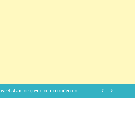
 SAM MU POGLEDAO U OČI, ISPUSTIO
I REKLI DA JE MRTVA Advertisements
spavati mirno pokraj otvorenog prozora
 ove 4 stvari ne govori ni rodu rođenom
da nije izdao samo našu kćer, nego je
ućnost koju smo joj godinama gradile
 SAM MU POGLEDAO U OČI, ISPUSTIO
I REKLI DA JE MRTVA Advertisements
spavati mirno pokraj otvorenog prozora