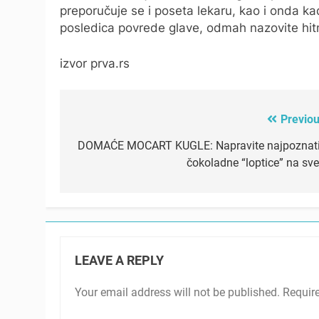
preporučuje se i poseta lekaru, kao i onda kad
posledica povrede glave, odmah nazovite hi
izvor prva.rs
Previou
Post
navigation
DOMAĆE MOCART KUGLE: Napravite najpoznati
čokoladne “loptice” na sve
LEAVE A REPLY
Your email address will not be published.
Requir