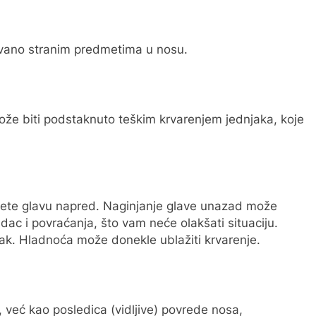
ovano stranim predmetima u nosu.
može biti podstaknuto teškim krvarenjem jednjaka, koje
nete glavu napred. Naginjanje glave unazad može
udac i povraćanja, što vam neće olakšati situaciju.
jak. Hladnoća može donekle ublažiti krvarenje.
 već kao posledica (vidljive) povrede nosa,