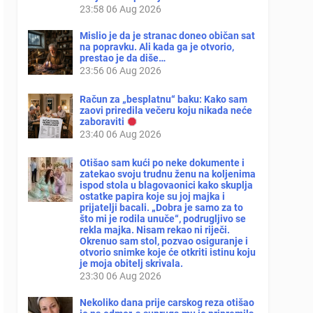
23:58
06 Aug 2026
Mislio je da je stranac doneo običan sat
na popravku. Ali kada ga je otvorio,
prestao je da diše…
23:56
06 Aug 2026
Račun za „besplatnu“ baku: Kako sam
zaovi priredila večeru koju nikada neće
zaboraviti
23:40
06 Aug 2026
Otišao sam kući po neke dokumente i
zatekao svoju trudnu ženu na koljenima
ispod stola u blagovaonici kako skuplja
ostatke papira koje su joj majka i
prijatelji bacali. „Dobra je samo za to
što mi je rodila unuče“, podrugljivo se
rekla majka. Nisam rekao ni riječi.
Okrenuo sam stol, pozvao osiguranje i
otvorio snimke koje će otkriti istinu koju
je moja obitelj skrivala.
23:30
06 Aug 2026
Nekoliko dana prije carskog reza otišao