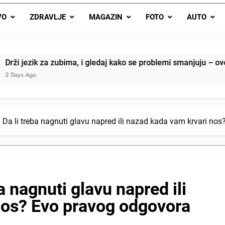
Drži jezik za zubima, i gledaj kako se problemi smanjuju –
VO
ZDRAVLJE
MAGAZIN
FOTO
AUTO
Onog dana kada je moj muž poklonio motocikl nećaku, otkrila sam 
svojim potpisom ukrao bud
SIROMAŠNI DJEČAK VRATIO JE TENISICE MOGA SINA — ALI KADA
a, i gledaj kako se problemi smanjuju – ove 4 stvari ne govori
SAM ČAŠU: BIO JE SIN ŽENE ZA KOJU SU M
: Da li treba nagnuti glavu napred ili nazad kada vam krvari no
a nagnuti glavu napred ili
nos? Evo pravog odgovora