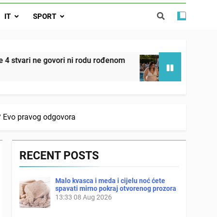
 ove 4 stvari ne govori ni rodu rođenom
IT
SPORT
da nije izdao samo našu kćer, nego je
ućnost koju smo joj godinama gradile
 SAM MU POGLEDAO U OČI, ISPUSTIO
 ni rodu rođenom
Onog dana kada je moj muž po
I REKLI DA JE MRTVA Advertisements
2 Days Ago
s? Evo pravog odgovora
RECENT POSTS
Malo kvasca i meda i cijelu noć ćete
spavati mirno pokraj otvorenog prozora
13:33
08 Aug 2026