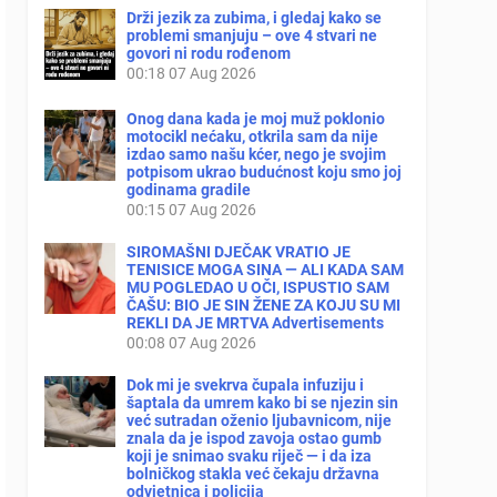
Drži jezik za zubima, i gledaj kako se
problemi smanjuju – ove 4 stvari ne
govori ni rodu rođenom
00:18
07 Aug 2026
Onog dana kada je moj muž poklonio
motocikl nećaku, otkrila sam da nije
izdao samo našu kćer, nego je svojim
potpisom ukrao budućnost koju smo joj
godinama gradile
00:15
07 Aug 2026
SIROMAŠNI DJEČAK VRATIO JE
TENISICE MOGA SINA — ALI KADA SAM
MU POGLEDAO U OČI, ISPUSTIO SAM
ČAŠU: BIO JE SIN ŽENE ZA KOJU SU MI
REKLI DA JE MRTVA Advertisements
00:08
07 Aug 2026
Dok mi je svekrva čupala infuziju i
šaptala da umrem kako bi se njezin sin
već sutradan oženio ljubavnicom, nije
znala da je ispod zavoja ostao gumb
koji je snimao svaku riječ — i da iza
bolničkog stakla već čekaju državna
odvjetnica i policija