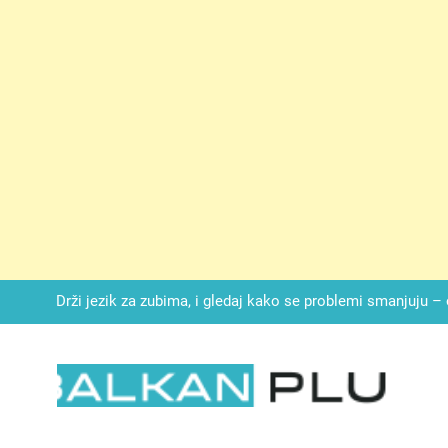
SIROMAŠNI DJEČAK VRATIO JE TENISICE MOGA SINA — ALI KADA
SAM ČAŠU: BIO JE SIN ŽENE ZA KOJU SU M
Malo kvasca i meda i cijelu noć ćete 
Drži jezik za zubima, i gledaj kako se problemi smanjuju –
Onog dana kada je moj muž poklonio motocikl nećaku, otkrila sam 
svojim potpisom ukrao bud
SIROMAŠNI DJEČAK VRATIO JE TENISICE MOGA SINA — ALI KADA
SAM ČAŠU: BIO JE SIN ŽENE ZA KOJU SU M
LKAN PLUS
Malo kvasca i meda i cijelu noć ćete 