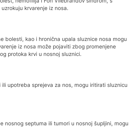
lest, hemofilija i Fon Vilebrandov sindrom, s
 uzrokuju krvarenje iz nosa.
ne bolesti, kao i hronična upala sluznice nosa mogu
rvarenje iz nosa može pojaviti zbog promenjene
 protoka krvi u nosnoj sluznici.
 ili upotreba sprejeva za nos, mogu iritirati sluznicu
je nosnog septuma ili tumori u nosnoj šupljini, mogu