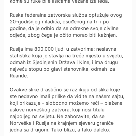
kome su ruke bile lisicama vezane iza leđa.
Ruska federalna zatvorska služba optužuje ovog
20-godišnjeg mladića, osuđenog na tri i po
godine, da je odbio da se odrekne svoje civilne
odjeće, zbog čega je očito morao biti kažnjen.
Rusija ima 800.000 ljudi u zatvorima: neslavna
statistika koja je stavlja na treće mjesto u svijetu,
odmah iz Sjedinjenih Država i Kine, i ima drugu
najveću stopu po glavi stanovnika, odmah iza
Ruande.
Ovakve slike drastično se razlikuju od slika koje
ste nedavno imali prilike da vidite na našem sajtu,
koji prikazuje – slobodno možemo reći – blažene
uslove norveškog zatvora, koji nosi titulu
najboljeg na svijetu. Ne zaboravite, da se
Norveška i Rusija na krajnjem sjeveru graniče
jedna sa drugom. Tako blizu, a tako daleko.