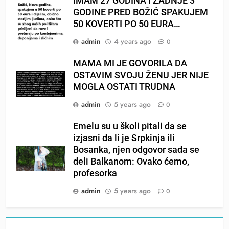
IMAM 27 GODINA I ZADNJE 3
GODINE PRED BOŽIĆ SPAKUJEM
50 KOVERTI PO 50 EURA…
admin
4 years ago
0
MAMA MI JE GOVORILA DA
OSTAVIM SVOJU ŽENU JER NIJE
MOGLA OSTATI TRUDNA
admin
5 years ago
0
Emelu su u školi pitali da se
izjasni da li je Srpkinja ili
Bosanka, njen odgovor sada se
deli Balkanom: Ovako ćemo,
profesorka
admin
5 years ago
0