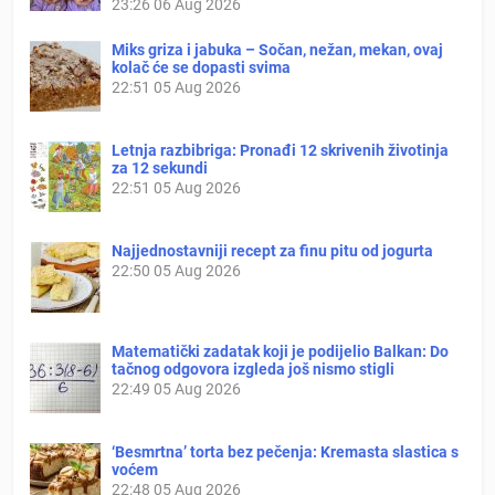
23:26
06 Aug 2026
Miks griza i jabuka – Sočan, nežan, mekan, ovaj
kolač će se dopasti svima
22:51
05 Aug 2026
Letnja razbibriga: Pronađi 12 skrivenih životinja
za 12 sekundi
22:51
05 Aug 2026
Najjednostavniji recept za finu pitu od jogurta
22:50
05 Aug 2026
Matematički zadatak koji je podijelio Balkan: Do
tačnog odgovora izgleda još nismo stigli
22:49
05 Aug 2026
‘Besmrtna’ torta bez pečenja: Kremasta slastica s
voćem
22:48
05 Aug 2026