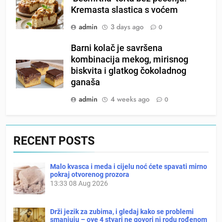
Kremasta slastica s voćem
admin
3 days ago
0
Barni kolač je savršena
kombinacija mekog, mirisnog
biskvita i glatkog čokoladnog
ganaša
admin
4 weeks ago
0
RECENT POSTS
Malo kvasca i meda i cijelu noć ćete spavati mirno
pokraj otvorenog prozora
13:33
08 Aug 2026
Drži jezik za zubima, i gledaj kako se problemi
smanjuju – ove 4 stvari ne govori ni rodu rođenom