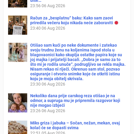
diše…
23:56
06 Aug 2026
Račun za „besplatnu“ baku: Kako sam zaovi
priredila večeru koju nikada neće zaboraviti
23:40
06 Aug 2026
Otišao sam kući po neke dokumente i zatekao
svoju trudnu ženu na koljenima ispod stola u
blagovaonici kako skuplja ostatke papira koje su
joj majka i prijatelji bacali. „Dobra je samo za to
što mi je rodila unuče“, podrugljivo se rekla majka.
Nisam rekao ni riječi. Okrenuo sam stol, pozvao
osiguranje i otvorio snimke koje će otkriti istinu
koju je moja obitelj skrivala.
23:30
06 Aug 2026
Nekoliko dana prije carskog reza otišao je na
odmor, a supruga mu je pripremila razgovor koji
nije mogao izbjeći
23:26
06 Aug 2026
Miks griza i jabuka – Sočan, nežan, mekan, ovaj
kolač će se dopasti svima
22:51
05 Aug 2026