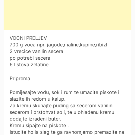
VOCNI PRELJEV
700 g voca npr. jagode,maline,kupine,ribizl
2 vrecice vanilin secera
po potrebi secera
6 listova zelatine
Priprema
Pomijesajte vodu, sok i rum te umacite piskote i
slazite ih redom u kalup.
Za kremu skuhajte puding sa secerom vanilin
secerom i prstohvat soli, te u ohladenu kremu
dodajte izradeni buter.
Kremu sipajte na piskote .
Istucite holla slag te ga ravnomjerno premazite na