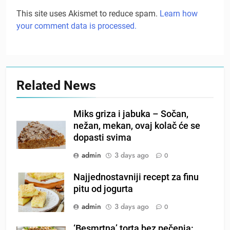
This site uses Akismet to reduce spam.
Learn how
your comment data is processed.
Related News
Miks griza i jabuka – Sočan,
nežan, mekan, ovaj kolač će se
dopasti svima
admin
3 days ago
0
Najjednostavniji recept za finu
pitu od jogurta
admin
3 days ago
0
‘Besmrtna’ torta bez pečenja: