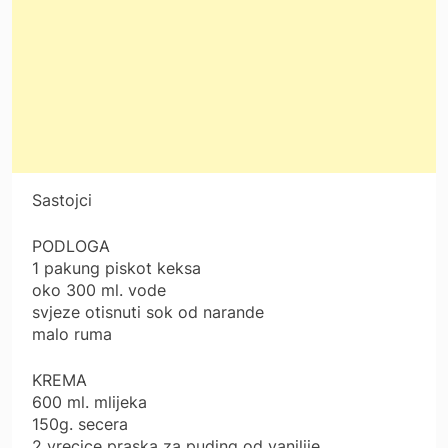
Sastojci
PODLOGA
1 pakung piskot keksa
oko 300 ml. vode
svjeze otisnuti sok od narande
malo ruma
KREMA
600 ml. mlijeka
150g. secera
2 vrecice praska za puding od vanilije