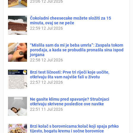
23:06
12 Jul 2026
Čokoladni cheesecake možete složiti za 15
minuta, ovaj se ne peče
22:59
12 Jul 2026
“Mislila sam da mi je beba umrla”: Zaspala tokom
porođaja, a kada se probudila pronašla sina ispod
jorgana
22:58
12 Jul 2026
Brzi test ličnosti: Prve tri riječi koje uočite,
otkrivaju šta vam najviše fali u životu
22:57
12 Jul 2026
Ne gasite klimu pred spavanje? Stručnjaci
otkrivaju skrivene posledice ove navike
22:51
11 Jul 2026
Brzi kolač s borovnicama:kolač koji spaja prhko
tijesto, bogatu kremu i sočne borovnice