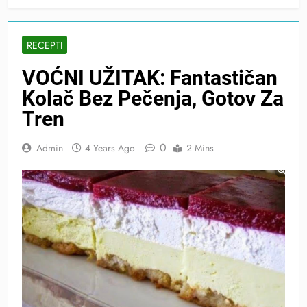
RECEPTI
VOĆNI UŽITAK: Fantastičan
Kolač Bez Pečenja, Gotov Za
Tren
0
Admin
4 Years Ago
2 Mins