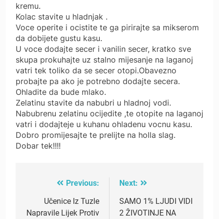
kremu.
Kolac stavite u hladnjak .
Voce operite i ocistite te ga pirirajte sa mikserom
da dobijete gustu kasu.
U voce dodajte secer i vanilin secer, kratko sve
skupa prokuhajte uz stalno mijesanje na laganoj
vatri tek toliko da se secer otopi.Obavezno
probajte pa ako je potrebno dodajte secera.
Ohladite da bude mlako.
Zelatinu stavite da nabubri u hladnoj vodi.
Nabubrenu zelatinu ocijedite ,te otopite na laganoj
vatri i dodajteje u kuhanu ohladenu vocnu kasu.
Dobro promijesajte te prelijte na holla slag.
Dobar tek!!!!
Previous:
Next:
Post
navigation
Učenice Iz Tuzle
SAMO 1% LJUDI VIDI
Napravile Lijek Protiv
2 ŽIVOTINJE NA