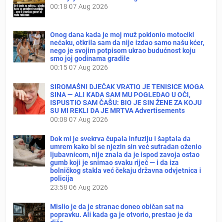
00:18
07 Aug 2026
Onog dana kada je moj muž poklonio motocikl
nećaku, otkrila sam da nije izdao samo našu kćer,
nego je svojim potpisom ukrao budućnost koju
smo joj godinama gradile
00:15
07 Aug 2026
SIROMAŠNI DJEČAK VRATIO JE TENISICE MOGA
SINA — ALI KADA SAM MU POGLEDAO U OČI,
ISPUSTIO SAM ČAŠU: BIO JE SIN ŽENE ZA KOJU
SU MI REKLI DA JE MRTVA Advertisements
00:08
07 Aug 2026
Dok mi je svekrva čupala infuziju i šaptala da
umrem kako bi se njezin sin već sutradan oženio
ljubavnicom, nije znala da je ispod zavoja ostao
gumb koji je snimao svaku riječ — i da iza
bolničkog stakla već čekaju državna odvjetnica i
policija
23:58
06 Aug 2026
Mislio je da je stranac doneo običan sat na
popravku. Ali kada ga je otvorio, prestao je da