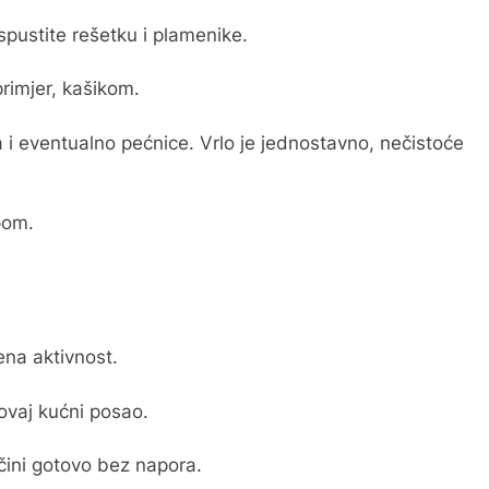
 spustite rešetku i plamenike.
primjer, kašikom.
 i eventualno pećnice. Vrlo je jednostavno, nečistoće
pom.
ena aktivnost.
 ovaj kućni posao.
čini gotovo bez napora.