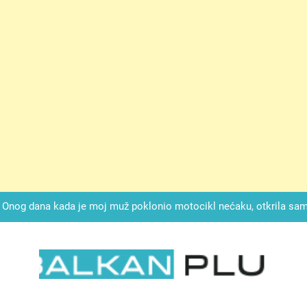
ok mi je svekrva čupala infuziju i šaptala da umrem kako bi se njez
nije znala da je ispod zavoja ostao gumb koji je snimao svaku riječ
Drži jezik za zubima, i gledaj kako se problemi smanjuju –
Onog dana kada je moj muž poklonio motocikl nećaku, otkrila sam 
svojim potpisom ukrao bud
SIROMAŠNI DJEČAK VRATIO JE TENISICE MOGA SINA — ALI KADA
SAM ČAŠU: BIO JE SIN ŽENE ZA KOJU SU M
ok mi je svekrva čupala infuziju i šaptala da umrem kako bi se njez
nije znala da je ispod zavoja ostao gumb koji je snimao svaku riječ
LKAN PLUS
Drži jezik za zubima, i gledaj kako se problemi smanjuju –