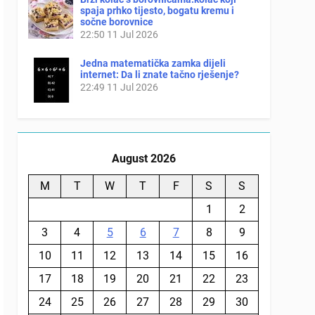
spaja prhko tijesto, bogatu kremu i
sočne borovnice
22:50
11 Jul 2026
Jedna matematička zamka dijeli
internet: Da li znate tačno rješenje?
22:49
11 Jul 2026
August 2026
M
T
W
T
F
S
S
1
2
3
4
5
6
7
8
9
10
11
12
13
14
15
16
17
18
19
20
21
22
23
24
25
26
27
28
29
30