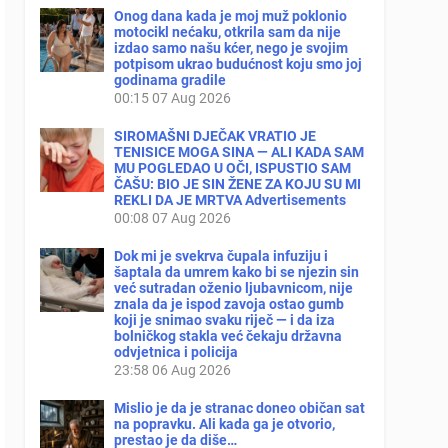
Onog dana kada je moj muž poklonio
motocikl nećaku, otkrila sam da nije
izdao samo našu kćer, nego je svojim
potpisom ukrao budućnost koju smo joj
godinama gradile
00:15
07 Aug 2026
SIROMAŠNI DJEČAK VRATIO JE
TENISICE MOGA SINA — ALI KADA SAM
MU POGLEDAO U OČI, ISPUSTIO SAM
ČAŠU: BIO JE SIN ŽENE ZA KOJU SU MI
REKLI DA JE MRTVA Advertisements
00:08
07 Aug 2026
Dok mi je svekrva čupala infuziju i
šaptala da umrem kako bi se njezin sin
već sutradan oženio ljubavnicom, nije
znala da je ispod zavoja ostao gumb
koji je snimao svaku riječ — i da iza
bolničkog stakla već čekaju državna
odvjetnica i policija
23:58
06 Aug 2026
Mislio je da je stranac doneo običan sat
na popravku. Ali kada ga je otvorio,
prestao je da diše…