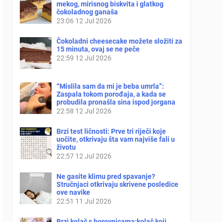
mekog, mirisnog biskvita i glatkog
čokoladnog ganaša
23:06
12 Jul 2026
Čokoladni cheesecake možete složiti za
15 minuta, ovaj se ne peče
22:59
12 Jul 2026
“Mislila sam da mi je beba umrla”:
Zaspala tokom porođaja, a kada se
probudila pronašla sina ispod jorgana
22:58
12 Jul 2026
Brzi test ličnosti: Prve tri riječi koje
uočite, otkrivaju šta vam najviše fali u
životu
22:57
12 Jul 2026
Ne gasite klimu pred spavanje?
Stručnjaci otkrivaju skrivene posledice
ove navike
22:51
11 Jul 2026
Brzi kolač s borovnicama:kolač koji