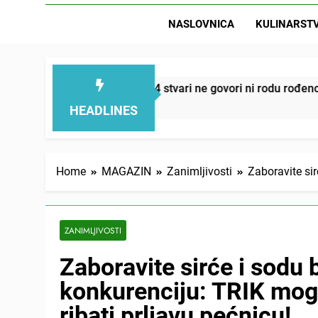
NASLOVNICA
KULINARST
D
ju – ove 4 stvari ne govori ni rodu rođenom
On
1 D
HEADLINES
Home
MAGAZIN
Zanimljivosti
Zaboravite si
ZANIMLJIVOSTI
Zaboravite sirće i sodu
konkurenciju: TRIK mog
ribati prljavu pećnicu!