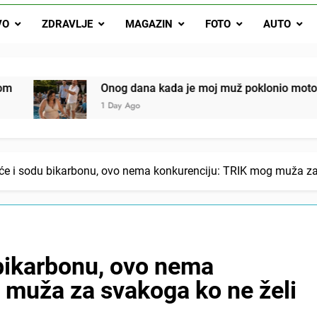
Onog dana kada je moj muž poklonio motocikl nećaku, otkrila sam 
VO
ZDRAVLJE
MAGAZIN
FOTO
AUTO
svojim potpisom ukrao bud
SIROMAŠNI DJEČAK VRATIO JE TENISICE MOGA SINA — ALI KADA
SAM ČAŠU: BIO JE SIN ŽENE ZA KOJU SU M
ok mi je svekrva čupala infuziju i šaptala da umrem kako bi se njez
og dana kada je moj muž poklonio motocikl nećaku, otkrila sa
nije znala da je ispod zavoja ostao gumb koji je snimao svaku riječ
ay Ago
rće i sodu bikarbonu, ovo nema konkurenciju: TRIK mog muža za s
 bikarbonu, ovo nema
 muža za svakoga ko ne želi