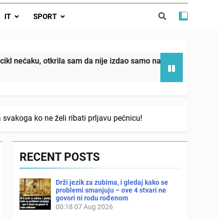
da nije izdao samo našu kćer, nego je
IT
SPORT
ućnost koju smo joj godinama gradile
 SAM MU POGLEDAO U OČI, ISPUSTIO
I REKLI DA JE MRTVA Advertisements
in sin već sutradan oženio ljubavnicom,
m da nije izdao samo našu kćer, nego je svojim potpisom ukra
 — i da iza bolničkog stakla već čekaju
državna odvjetnica i policija
vakoga ko ne želi ribati prljavu pećnicu!
RECENT POSTS
Drži jezik za zubima, i gledaj kako se
problemi smanjuju – ove 4 stvari ne
govori ni rodu rođenom
00:18
07 Aug 2026