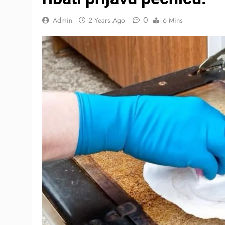
0
Admin
2 Years Ago
6 Mins