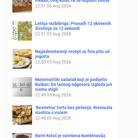
mekan, ovaj kolač će se dopasti svima
22:51
05 Aug 2026
Letnja razbibriga: Pronađi 12 skrivenih
životinja za 12 sekundi
22:51
05 Aug 2026
Najjednostavniji recept za finu pitu od
jogurta
22:50
05 Aug 2026
Matematički zadatak koji je podijelio
Balkan: Do tačnog odgovora izgleda još
nismo stigli
22:49
05 Aug 2026
‘Besmrtna’ torta bez pečenja: Kremasta
slastica s voćem
22:48
05 Aug 2026
Barni kolač je savršena kombinacija