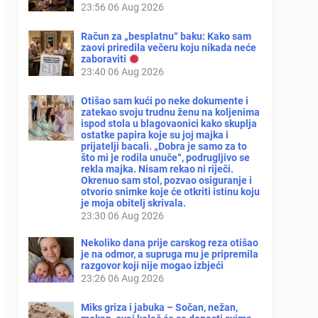
23:56
06 Aug 2026
Račun za „besplatnu“ baku: Kako sam
zaovi priredila večeru koju nikada neće
zaboraviti
23:40
06 Aug 2026
Otišao sam kući po neke dokumente i
zatekao svoju trudnu ženu na koljenima
ispod stola u blagovaonici kako skuplja
ostatke papira koje su joj majka i
prijatelji bacali. „Dobra je samo za to
što mi je rodila unuče“, podrugljivo se
rekla majka. Nisam rekao ni riječi.
Okrenuo sam stol, pozvao osiguranje i
otvorio snimke koje će otkriti istinu koju
je moja obitelj skrivala.
23:30
06 Aug 2026
Nekoliko dana prije carskog reza otišao
je na odmor, a supruga mu je pripremila
razgovor koji nije mogao izbjeći
23:26
06 Aug 2026
Miks griza i jabuka – Sočan, nežan,