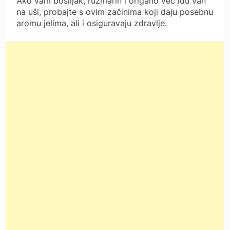
Ako vam bosiljak, ružmarin i origano već idu van
na uši, probajte s ovim začinima koji daju posebnu
aromu jelima, ali i osiguravaju zdravlje.