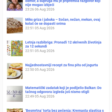
odmor, a supruga mu je pripremila razgovor koji
nije mogao izbjeći
23:26
06 Aug 2026
Miks griza i jabuka – Sočan, nežan, mekan, ovaj
kolač će se dopasti svima
22:51
05 Aug 2026
Letnja razbibriga: Pronađi 12 skrivenih životinja
za 12 sekundi
22:51
05 Aug 2026
Najjednostavniji recept za finu pitu od jogurta
22:50
05 Aug 2026
Matematički zadatak koji je podijelio Balkan: Do
tačnog odgovora izgleda još nismo stigli
22:49
05 Aug 2026
‘Besmrtna’ torta bez pečenja: Kremasta slastica s