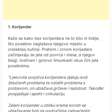
1. Korijander
Kaže se kako bez korijandera ne bi bilo ni Indije,
što posebno naglašava njegovo mjesto u
ondašnjoj kuhinji. Prahom i zrnom korijadera
začinjavaju se jela od povrća i mesa, a njegov
blagi, tostirani i gotovo limunkasti okus čini jela
posebnima.
“Ljekovita svojstva korijandera djeluju kod
želučanih problema te ostalih problema s
probavom, on ublažava grčeve i nadutost. Također
pospješuje i apetit i cirkulaciju.
Zeleni korijander u obliku kreme koristi se
ublažavanje boli na područjima zahvaćenim