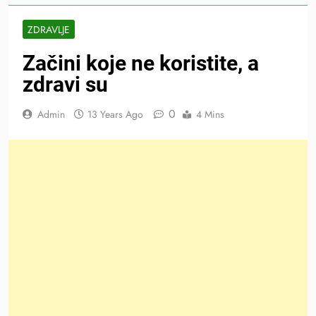
ZDRAVLJE
Začini koje ne koristite, a
zdravi su
0
Admin
13 Years Ago
4 Mins