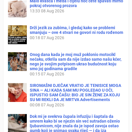
Malo kvasca i meda i cijelu noć ćete spavati mirno
pokraj otvorenog prozora
13:33
08 Aug 2026
Drži jezik za zubima, i gledaj kako se problemi
smanjuju – ove 4 stvari ne govori ni rodu rođenom
00:18
07 Aug 2026
Onog dana kada je moj muž poklonio motocikl
nećaku, otkrila sam da nije izdao samo našu kćer,
nego je svojim potpisom ukrao budućnost koju
smo joj godinama gradile
00:15
07 Aug 2026
SIROMAŠNI DJEČAK VRATIO JE TENISICE MOGA
SINA — ALI KADA SAM MU POGLEDAO U OČI,
ISPUSTIO SAM ČAŠU: BIO JE SIN ŽENE ZA KOJU
SU MI REKLI DA JE MRTVA Advertisements
00:08
07 Aug 2026
Dok mi je svekrva čupala infuziju i šaptala da
umrem kako bi se njezin sin već sutradan oženio
ljubavnicom, nije znala da je ispod zavoja ostao
gumb koji je snimao svaku riječ — i da iza