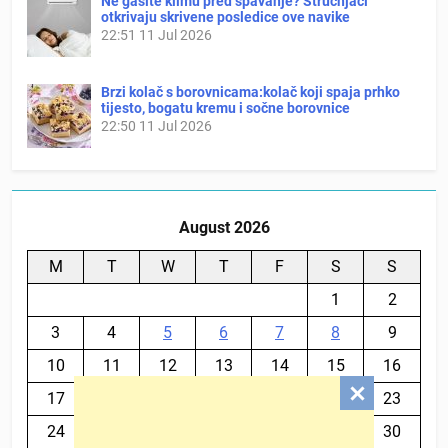
Ne gasite klimu pred spavanje? Stručnjaci
otkrivaju skrivene posledice ove navike
22:51
11 Jul 2026
Brzi kolač s borovnicama:kolač koji spaja prhko
tijesto, bogatu kremu i sočne borovnice
22:50
11 Jul 2026
August 2026
M
T
W
T
F
S
S
1
2
3
4
5
6
7
8
9
10
11
12
13
14
15
16
17
18
19
20
21
22
23
24
25
26
27
28
29
30