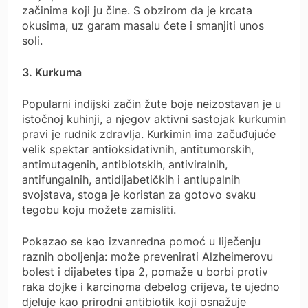
začinima koji ju čine. S obzirom da je krcata
okusima, uz garam masalu ćete i smanjiti unos
soli.
3. Kurkuma
Popularni indijski začin žute boje neizostavan je u
istočnoj kuhinji, a njegov aktivni sastojak kurkumin
pravi je rudnik zdravlja. Kurkimin ima začuđujuće
velik spektar antioksidativnih, antitumorskih,
antimutagenih, antibiotskih, antiviralnih,
antifungalnih, antidijabetičkih i antiupalnih
svojstava, stoga je koristan za gotovo svaku
tegobu koju možete zamisliti.
Pokazao se kao izvanredna pomoć u liječenju
raznih oboljenja: može prevenirati Alzheimerovu
bolest i dijabetes tipa 2, pomaže u borbi protiv
raka dojke i karcinoma debelog crijeva, te ujedno
djeluje kao prirodni antibiotik koji osnažuje