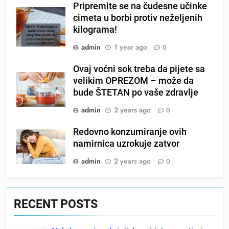
Pripremite se na čudesne učinke
cimeta u borbi protiv neželjenih
kilograma!
admin
1 year ago
0
Ovaj voćni sok treba da pijete sa
velikim OPREZOM – može da
bude ŠTETAN po vaše zdravlje
admin
2 years ago
0
Redovno konzumiranje ovih
namirnica uzrokuje zatvor
admin
2 years ago
0
RECENT POSTS