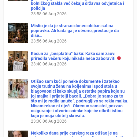
bolničkog stakla već čekaju državna odvjetnica i
policija
23:58
06 Aug 2026
Mislio je da je stranac doneo običan sat na
popravku. Ali kada ga je otvorio, prestao je da
diše…
23:56
06 Aug 2026
Račun za „besplatnu“ baku: Kako sam zaovi
priredila večeru koju nikada neće zaboraviti
23:40
06 Aug 2026
Otišao sam kući po neke dokumente i zatekao
svoju trudnu ženu na koljenima ispod stola u
blagovaonici kako skuplja ostatke papira koje su
joj majka i prijatelji bacali. „Dobra je samo za to
što mi je rodila unuče“, podrugljivo se rekla majka.
Nisam rekao ni riječi. Okrenuo sam stol, pozvao
osiguranje i otvorio snimke koje će otkriti istinu
koju je moja obitelj skrivala.
23:30
06 Aug 2026
Nekoliko dana prije carskog reza otišao je na