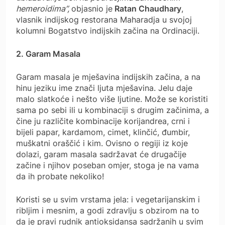
hemeroidima”,
objasnio je
Ratan Chaudhary
,
vlasnik indijskog restorana Maharadja u svojoj
kolumni Bogatstvo indijskih začina na Ordinaciji.
2. Garam Masala
Garam masala je mješavina indijskih začina, a na
hinu jeziku ime znači ljuta mješavina. Jelu daje
malo slatkoće i nešto više ljutine. Može se koristiti
sama po sebi ili u kombinaciji s drugim začinima, a
čine ju različite kombinacije korijandrea, crni i
bijeli papar, kardamom, cimet, klinčić, đumbir,
muškatni oraščić i kim. Ovisno o regiji iz koje
dolazi, garam masala sadržavat će drugačije
začine i njihov poseban omjer, stoga je na vama
da ih probate nekoliko!
Koristi se u svim vrstama jela: i vegetarijanskim i
ribljim i mesnim, a godi zdravlju s obzirom na to
da je pravi rudnik antioksidansa sadržanih u svim