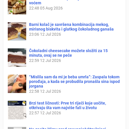
voćem
22:48
05 Aug 2026
Barni kolač je savršena kombinacija mekog,
mirisnog biskvita i glatkog čokoladnog ganaša
23:06
12 Jul 2026
Čokoladni cheesecake možete složiti za 15
minuta, ovaj se ne peče
22:59
12 Jul 2026
“Mislila sam da mi je beba umrla”: Zaspala tokom
porođaja, a kada se probudila pronašla sina ispod
jorgana
22:58
12 Jul 2026
Brzi test ličnosti: Prve tri riječi koje uočite,
otkrivaju šta vam najviše fali u životu
22:57
12 Jul 2026