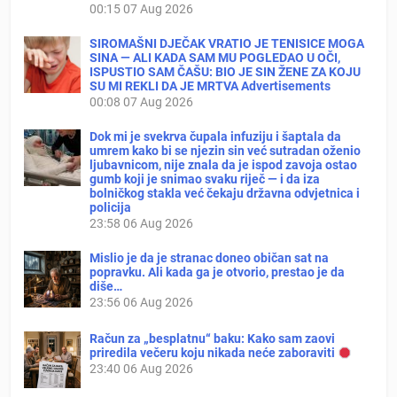
00:15
07 Aug 2026
SIROMAŠNI DJEČAK VRATIO JE TENISICE MOGA
SINA — ALI KADA SAM MU POGLEDAO U OČI,
ISPUSTIO SAM ČAŠU: BIO JE SIN ŽENE ZA KOJU
SU MI REKLI DA JE MRTVA Advertisements
00:08
07 Aug 2026
Dok mi je svekrva čupala infuziju i šaptala da
umrem kako bi se njezin sin već sutradan oženio
ljubavnicom, nije znala da je ispod zavoja ostao
gumb koji je snimao svaku riječ — i da iza
bolničkog stakla već čekaju državna odvjetnica i
policija
23:58
06 Aug 2026
Mislio je da je stranac doneo običan sat na
popravku. Ali kada ga je otvorio, prestao je da
diše…
23:56
06 Aug 2026
Račun za „besplatnu“ baku: Kako sam zaovi
priredila večeru koju nikada neće zaboraviti
23:40
06 Aug 2026