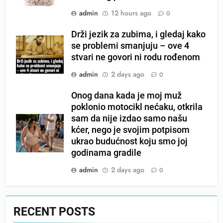
admin
12 hours ago
0
Drži jezik za zubima, i gledaj kako
se problemi smanjuju – ove 4
stvari ne govori ni rodu rođenom
admin
2 days ago
0
Onog dana kada je moj muž
poklonio motocikl nećaku, otkrila
sam da nije izdao samo našu
kćer, nego je svojim potpisom
ukrao budućnost koju smo joj
godinama gradile
admin
2 days ago
0
RECENT POSTS