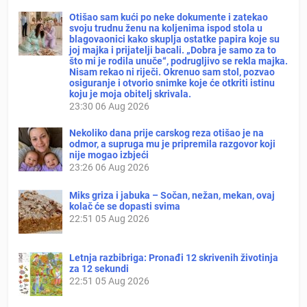
Otišao sam kući po neke dokumente i zatekao
svoju trudnu ženu na koljenima ispod stola u
blagovaonici kako skuplja ostatke papira koje su
joj majka i prijatelji bacali. „Dobra je samo za to
što mi je rodila unuče“, podrugljivo se rekla majka.
Nisam rekao ni riječi. Okrenuo sam stol, pozvao
osiguranje i otvorio snimke koje će otkriti istinu
koju je moja obitelj skrivala.
23:30
06 Aug 2026
Nekoliko dana prije carskog reza otišao je na
odmor, a supruga mu je pripremila razgovor koji
nije mogao izbjeći
23:26
06 Aug 2026
Miks griza i jabuka – Sočan, nežan, mekan, ovaj
kolač će se dopasti svima
22:51
05 Aug 2026
Letnja razbibriga: Pronađi 12 skrivenih životinja
za 12 sekundi
22:51
05 Aug 2026