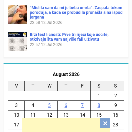
“Mislila sam da mi je beba umrla”: Zaspala tokom
porođaja, a kada se probudila pronašla sina ispod
jorgana
22:58
12 Jul 2026
Brzi test ličnosti: Prve tri riječi koje uočite,
otkrivaju šta vam najviše fali u životu
22:57
12 Jul 2026
August 2026
M
T
W
T
F
S
S
1
2
3
4
5
6
7
8
9
10
11
12
13
14
15
16
17
18
19
20
21
22
23