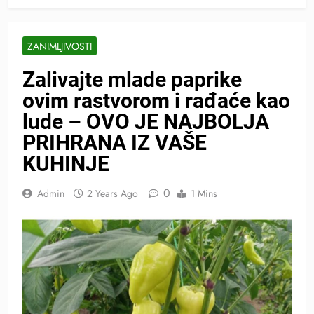
ZANIMLJIVOSTI
Zalivajte mlade paprike
ovim rastvorom i rađaće kao
lude – OVO JE NAJBOLJA
PRIHRANA IZ VAŠE
KUHINJE
0
Admin
2 Years Ago
1 Mins