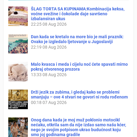
ŠLAG TORTA SA KUPINAMA:Kombinacija keksa,
voćne svežine i čokolade daje savršeno
izbalansiran ukus
22:25
08 Aug 2026
Dan kada se kretalo na more bio je mali praznik:
Ovako je izgledalo ljetovanje u Jugoslaviji
22:19
08 Aug 2026
Malo kvasca i meda i cijelu noć ćete spavati mirno
pokraj otvorenog prozora
13:33
08 Aug 2026
Drži jezik za zubima, i gledaj kako se problemi
smanjuju – ove 4 stvari ne govori ni rodu rođenom
00:18
07 Aug 2026
Onog dana kada je moj muž poklonio motocikl
nećaku, otkrila sam da nije izdao samo našu kćer,
nego je svojim potpisom ukrao budućnost koju
smo joj godinama gradile