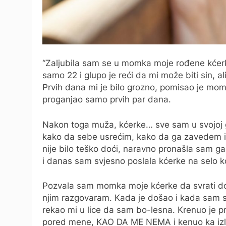
“Zaljubila sam se u momka moje rođene kćerk
samo 22 i glupo je reći da mi može biti sin,
Prvih dana mi je bilo grozno, pomisao je moma
proganjao samo prvih par dana.
Nakon toga muža, kćerke… sve sam u svojoj gla
kako da sebe usrećim, kako da ga zavedem i 
nije bilo teško doći, naravno pronašla sam g
i danas sam svjesno poslala kćerke na selo 
Pozvala sam momka moje kćerke da svrati d
njim razgovaram. Kada je došao i kada sam s
rekao mi u lice da sam bo-lesna. Krenuo je pr
pored mene, KAO DA ME NEMA i kenuo ka izl