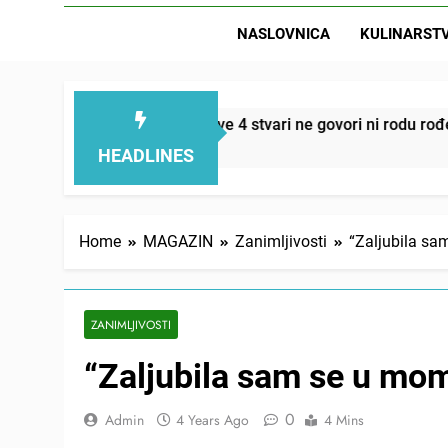
NASLOVNICA
KULINARST
D
smanjuju – ove 4 stvari ne govori ni rodu rođenom
HEADLINES
Home
MAGAZIN
Zanimljivosti
“Zaljubila sa
ZANIMLJIVOSTI
“Zaljubila sam se u mo
0
Admin
4 Years Ago
4 Mins