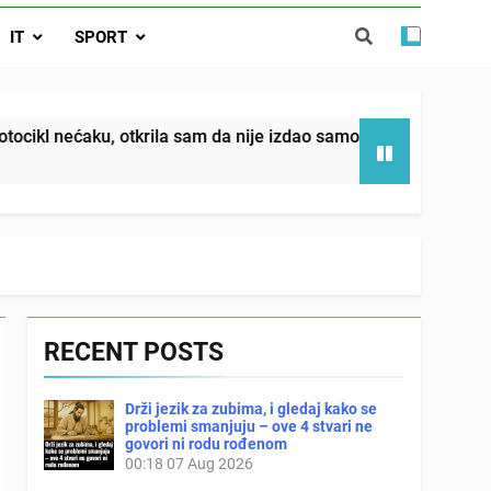
da nije izdao samo našu kćer, nego je
IT
SPORT
ućnost koju smo joj godinama gradile
 SAM MU POGLEDAO U OČI, ISPUSTIO
I REKLI DA JE MRTVA Advertisements
in sin već sutradan oženio ljubavnicom,
la sam da nije izdao samo našu kćer, nego je svojim potpisom
 — i da iza bolničkog stakla već čekaju
državna odvjetnica i policija
RECENT POSTS
Drži jezik za zubima, i gledaj kako se
problemi smanjuju – ove 4 stvari ne
govori ni rodu rođenom
00:18
07 Aug 2026