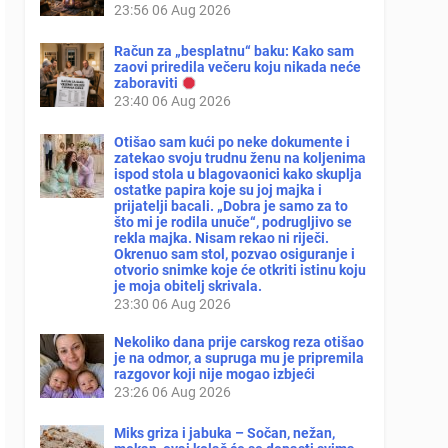
23:56
06 Aug 2026
Račun za „besplatnu“ baku: Kako sam
zaovi priredila večeru koju nikada neće
zaboraviti
23:40
06 Aug 2026
Otišao sam kući po neke dokumente i
zatekao svoju trudnu ženu na koljenima
ispod stola u blagovaonici kako skuplja
ostatke papira koje su joj majka i
prijatelji bacali. „Dobra je samo za to
što mi je rodila unuče“, podrugljivo se
rekla majka. Nisam rekao ni riječi.
Okrenuo sam stol, pozvao osiguranje i
otvorio snimke koje će otkriti istinu koju
je moja obitelj skrivala.
23:30
06 Aug 2026
Nekoliko dana prije carskog reza otišao
je na odmor, a supruga mu je pripremila
razgovor koji nije mogao izbjeći
23:26
06 Aug 2026
Miks griza i jabuka – Sočan, nežan,