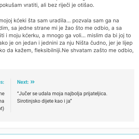
ušam vratiti, ali bez riječi je otišao.
i mojoj kćeki šta sam uradila… pozvala sam ga na
adim, sa jedne strane mi je žao što me odbio, a sa
i i moju kćerku, a mnogo ga voli… mislim da bi joj to
ko je on jedan i jednini za nju Ništa čudno, jer je lijep
ko da kažem, fleksibilniji.Ne shvatam zašto me odbio,
s:
Next:
ne
“Jučer se udala moja najbolja prijateljica.
na
Sirotinjsko dijete kao i ja”
pt)