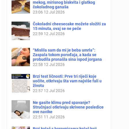
mekog, mirisnog biskvita i glatkog
čokoladnog ganaša
23:06
12 Jul 2026
Čokoladni cheesecake možete složiti za
15 minuta, ovaj se ne peče
22:59
12 Jul 2026
“Mislila sam da mi je beba umrla”:
Zaspala tokom porođaja, a kada se
probudila pronašla sina ispod jorgana
22:58
12 Jul 2026
Brzi test ličnosti: Prve tri riječi koje
uočite, otkrivaju šta vam najviše fali u
životu
22:57
12 Jul 2026
Ne gasite klimu pred spavanje?
Stručnjaci otkrivaju skrivene posledice
ove navike
22:51
11 Jul 2026
Brzi kolač s borovnicama:kolač koji