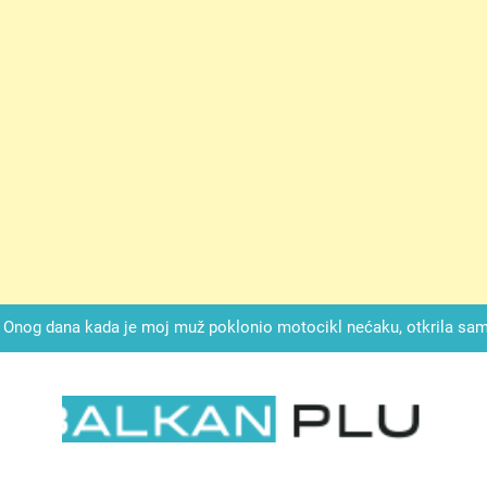
ok mi je svekrva čupala infuziju i šaptala da umrem kako bi se njez
nije znala da je ispod zavoja ostao gumb koji je snimao svaku riječ
Drži jezik za zubima, i gledaj kako se problemi smanjuju –
Onog dana kada je moj muž poklonio motocikl nećaku, otkrila sam 
svojim potpisom ukrao bud
SIROMAŠNI DJEČAK VRATIO JE TENISICE MOGA SINA — ALI KADA
SAM ČAŠU: BIO JE SIN ŽENE ZA KOJU SU M
ok mi je svekrva čupala infuziju i šaptala da umrem kako bi se njez
nije znala da je ispod zavoja ostao gumb koji je snimao svaku riječ
LKAN PLUS
Drži jezik za zubima, i gledaj kako se problemi smanjuju –