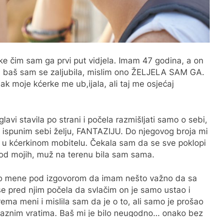
e čim sam ga prvi put vidjela. Imam 47 godina, a on
 ali baš sam se zaljubila, mislim ono ŽELJELA SAM GA.
k moje kćerke me ub,ijala, ali taj me osjećaj
vi stavila po strani i počela razmišljati samo o sebi,
ispunim sebi želju, FANTAZIJU. Do njegovog broja mi
a u kćerkinom mobitelu. Čekala sam da se sve poklopi
kod mojih, muž na terenu bila sam sama.
o mene pod izgovorom da imam nešto važno da sa
e pred njim počela da svlačim on je samo ustao i
ema meni i mislila sam da je o to, ali samo je prošao
aznim vratima. Baš mi je bilo neugodno… onako bez