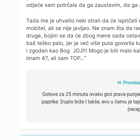
odjeće sam potrčala da ga zaustavim, da ga pok
Tada me je uhvatio neki strah da će ispričat
mobitel, ali se nije javljao. Ne znam šta da r
druge, bojim se da će zbog mene sada ostavit
baš teško palo, jer je već više puta govorila ka
i zgodan kao Bog JOJ!!! Mogo je biti malo ka
imam 47, ali sam TOP…”
Previou
Post
navigation
Gotove za 25 minuta ovako grci prave punje
paprike: Duplo brže I lakše, evo u čemu je taj
(rece