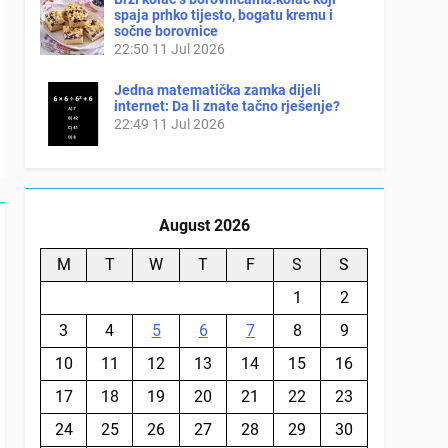
spaja prhko tijesto, bogatu kremu i
sočne borovnice
22:50
11 Jul 2026
Jedna matematička zamka dijeli
internet: Da li znate tačno rješenje?
22:49
11 Jul 2026
August 2026
M
T
W
T
F
S
S
1
2
3
4
5
6
7
8
9
10
11
12
13
14
15
16
17
18
19
20
21
22
23
24
25
26
27
28
29
30