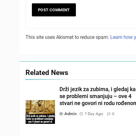
This site uses Akismet to reduce spam.
Learn how y
Related News
Drži jezik za zubima, i gledaj k
se problemi smanjuju – ove 4
stvari ne govori ni rodu rođeno
Admin
1 Day Ago
0