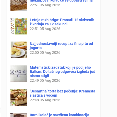
mekan, ovaj kolač će se dopasti svima
22:51
05 Aug 2026
Letnja razbibriga: Pronađi 12 skrivenih
životinja za 12 sekundi
22:51
05 Aug 2026
Najjednostavniji recept za finu pitu od
jogurta
22:50
05 Aug 2026
Matematički zadatak koji je podijelio
Balkan: Do tačnog odgovora izgleda još
nismo stigli
22:49
05 Aug 2026
‘Besmrtna’ torta bez pečenja: Kremasta
slastica s voćem
22:48
05 Aug 2026
Barni kolač je savršena kombinacija