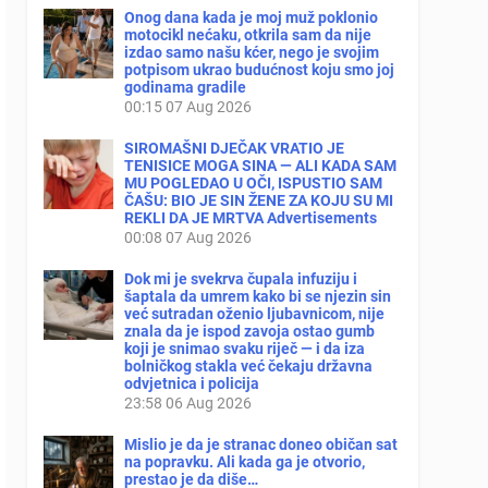
Onog dana kada je moj muž poklonio
motocikl nećaku, otkrila sam da nije
izdao samo našu kćer, nego je svojim
potpisom ukrao budućnost koju smo joj
godinama gradile
00:15
07 Aug 2026
SIROMAŠNI DJEČAK VRATIO JE
TENISICE MOGA SINA — ALI KADA SAM
MU POGLEDAO U OČI, ISPUSTIO SAM
ČAŠU: BIO JE SIN ŽENE ZA KOJU SU MI
REKLI DA JE MRTVA Advertisements
00:08
07 Aug 2026
Dok mi je svekrva čupala infuziju i
šaptala da umrem kako bi se njezin sin
već sutradan oženio ljubavnicom, nije
znala da je ispod zavoja ostao gumb
koji je snimao svaku riječ — i da iza
bolničkog stakla već čekaju državna
odvjetnica i policija
23:58
06 Aug 2026
Mislio je da je stranac doneo običan sat
na popravku. Ali kada ga je otvorio,
prestao je da diše…