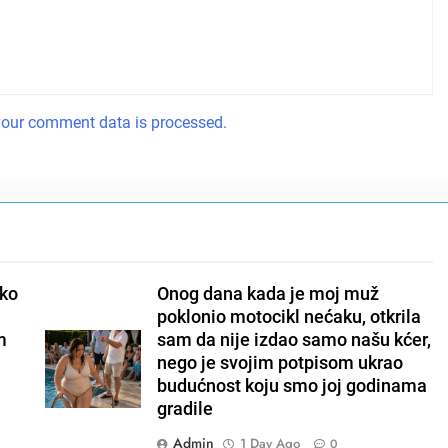
our comment data is processed.
ako
Onog dana kada je moj muž
poklonio motocikl nećaku, otkrila
m
sam da nije izdao samo našu kćer,
nego je svojim potpisom ukrao
budućnost koju smo joj godinama
gradile
Admin
1 Day Ago
0